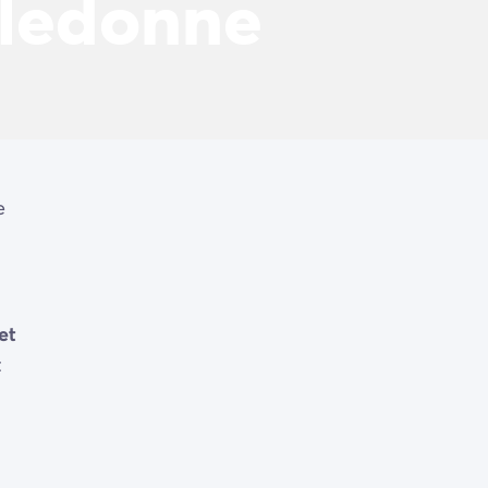
lledonne
e
et
t
..