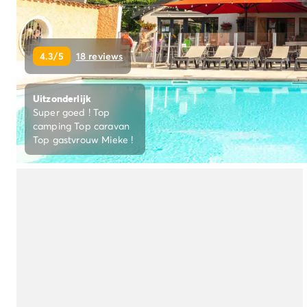
Camping Ardèche
Camping Drôme
Camping Haute-Savoie
Camping Annecy
4.3/5
18 reviews
Camping Italië
Camping Emilia Romagna
Uitzonderlijk
Camping Lazio
Super goed ! Top
Camping Rome
camping Top caravan
Camping Lombardije
Top gastvrouw Mieke !
Camping Gardameer
Camping Peschiera Del Garda
Camping Lago Maggiore
Camping Puglia
Camping Sardinië
Camping Toscane
Camping Florence
Camping Montescudaio
Camping Venetië
Camping Lazise