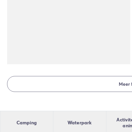
Camping en fietsen met het gezin
Camping met ANWB-etiket
Camping met hond
Camping met kinderclub
Camping met overdekt zwembad
Camping met verwarmd zwembad
Camping met Waterpark
Camping voor baby's en jonge kinderen
Campings met tienerclub
Gezinsvakantie op de camping
Milieubewuste camping
Natuurcamping
Meer 
Onze mooiste luxe campings
Welness camping
Per bestemming
Camping Adriatische Kust
Camping Atlantische Kust
Activit
Camping
Waterpark
Camping Camargue
ani
Camping Côte d'Azur