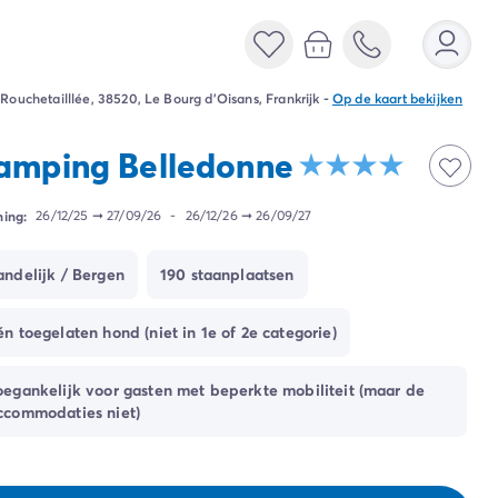
 Rouchetailllée, 38520, Le Bourg d'Oisans, Frankrijk
-
Op de kaart bekijken
amping Belledonne
ing:
26/12/25
➞
27/09/26
-
26/12/26
➞
26/09/27
andelijk / Bergen
190 staanplaatsen
én toegelaten hond (niet in 1e of 2e categorie)
oegankelijk voor gasten met beperkte mobiliteit (maar de
ccommodaties niet)