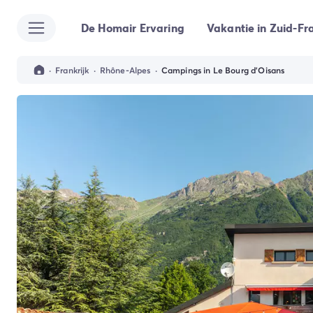
De Homair Ervaring
Vakantie in Zuid-Fra
Alle bestemmingen
Camping Kroatië
Camping Dalmatië
·
Frankrijk
·
Rhône-Alpes
·
Campings in Le Bourg d'Oisans
Camping Split
Camping Istrië
Camping Porec
Camping Rovinj
Camping Umag
Camping Frankrijk
Camping Bretagne
Camping Corsica
Camping Elzas
Camping Hauts-de-France
Camping Picardië
Camping Languedoc Roussillon
Camping Normandië
Camping Rhône-Alpes