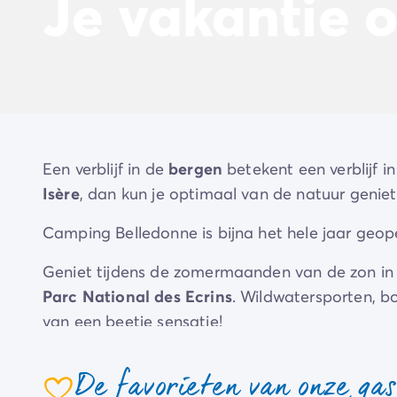
Je vakantie 
Beleef de ervaring
De Homair ervaring
Services & praktische info
Voorzieningen en faciliteiten
Onze cateringpakketten
Service & contact
Alle betaalmethoden
Betaal in termijnen
Een verblijf in de
bergen
betekent een verblijf in
Bereid je voor op je vakantie
Isère
, dan kun je optimaal van de natuur geniete
Annuleringsverzekering
Camping Belledonne is bijna het hele jaar geo
Geniet tijdens de zomermaanden van de zon i
Parc National des Ecrins
. Wildwatersporten, b
van een beetje sensatie!
Wat dacht je van een
skivakantie
op de campin
De favorieten van onze ga
Op slechts 3 km afstand brengt de gondellift
Ea