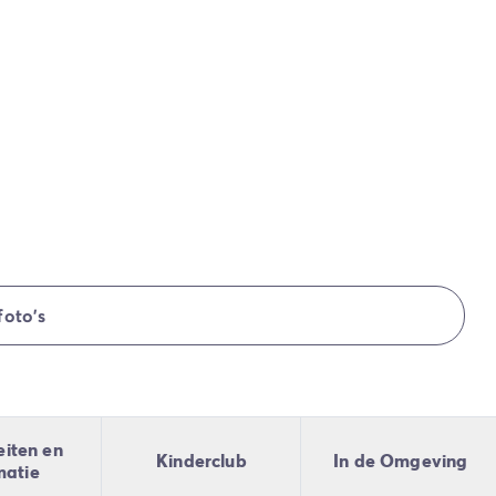
foto's
eiten en
Kinderclub
In de Omgeving
matie