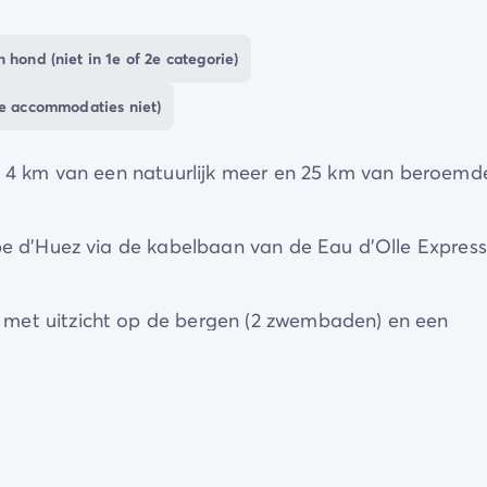
 sleeën en schaatsbanen kun je genieten van moment
 hond (niet in 1e of 2e categorie)
milie uit op de basketbal- en volleybalvelden. Verwen
de accommodaties niet)
en ontspannend moment in de
wellnessruimte
van de
: 4 km van een natuurlijk meer en 25 km van beroemd
e d'Huez via de kabelbaan van de Eau d'Olle Express
et uitzicht op de bergen (2 zwembaden) en een
 in het hart van de Alpen.
letsjers en de Bizonboerderij, allemaal must-see plek
.