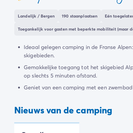
coeur
skigebied van
l'Alpe d'Huez
! Op de pistes voor
samen met het hele gezin.
Landelijk / Bergen
190 staanplaatsen
Eén toegelaten
Welk seizoen het ook is, daag je vrienden en fa
Toegankelijk voor gasten met beperkte mobiliteit (maar 
jezelf na een actieve dag in de bergen met e
camping...
Ideaal gelegen camping in de Franse Alpen
skigebieden.
Gemakkelijke toegang tot het skigebied Alp
op slechts 5 minuten afstand.
Geniet van een camping met een zwembad m
wellnessruimte voor ontspannende momenten
Nieuws van de camping
Ontdek het skioord Alpes d'Huez, de Meije g
om te bezoeken in de buurt van de camping