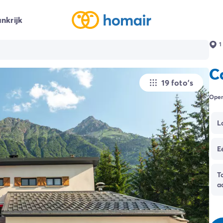
nkrijk
1
C
19 foto's
Open
L
E
T
a