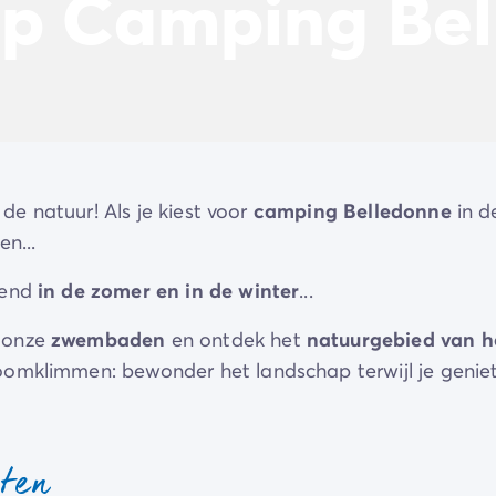
op Camping Be
 de natuur! Als je kiest voor
camping Belledonne
in d
n...
pend
in de zomer en in de winter
...
n onze
zwembaden
en ontdek het
natuurgebied van h
oomklimmen: bewonder het landschap terwijl je genie
g dit jaar? Deze camping ligt vlakbij
Bourg d'Oisans
.
sten
u d'Olle
Express
je rechtstreeks naar het beroemde