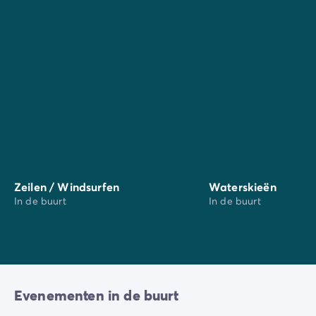
prachtige binnenstad van Rovinj met z'n marmeren
straatjes, de St Euphemia-kathedraal in Rovinj, de
Baredine-grotten bij Porec, de Brijuni-eilanden direct
voor de kust, Kaap Kamenjak (en het natuurpark), Lim
Fjord, Markova Jama Ditch... de lijst is eigenlijk
eindeloos.
Je zult versteld staan van hoeveel historie en cultuur
er hier te zien is in Istrië!
Zeilen / Windsurfen
Waterskieën
In de buurt
In de buurt
Evenementen in de buurt