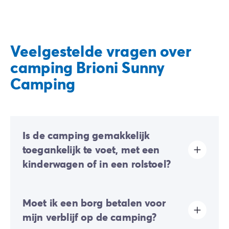
Veelgestelde vragen over
camping Brioni Sunny
Camping
Is de camping gemakkelijk
toegankelijk te voet, met een
kinderwagen of in een rolstoel?
Grotendeels vlak terrein:
er zijn enkele lichte hellingen
Moet ik een borg betalen voor
aanwezig, maar deze hinderen over het algemeen het
verplaatsen te voet of met een kinderwagen niet.
mijn verblijf op de camping?
De toegankelijkheid voor PBM (Personen met