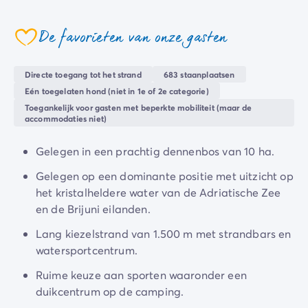
Camping en fietsen met het gezin
voor een rustige vakantie vol plezier en samenzijn.
Camping met ANWB-etiket
De favorieten van onze gasten
Camping met hond
Ontdek de culturele schatten van de regio en verken
coeur
Camping met kinderclub
het amfitheater van Pula, de oude binnenstad van
Camping met overdekt zwembad
Rovinj of de Euphrasius basiliek in Porec... laat je
Directe toegang tot het strand
683 staanplaatsen
Camping met verwarmd zwembad
betoveren door Kroatië!
Eén toegelaten hond (niet in 1e of 2e categorie)
Camping met Waterpark
Toegankelijk voor gasten met beperkte mobiliteit (maar de
Camping voor baby's en jonge kinderen
accommodaties niet)
Campings met tienerclub
Gezinsvakantie op de camping
Gelegen in een prachtig dennenbos van 10 ha.
Milieubewuste camping
Gelegen op een dominante positie met uitzicht op
Natuurcamping
het kristalheldere water van de Adriatische Zee
Onze mooiste luxe campings
en de Brijuni eilanden.
Welness camping
Per bestemming
Lang kiezelstrand van 1.500 m met strandbars en
Camping Adriatische Kust
watersportcentrum.
Camping Atlantische Kust
Ruime keuze aan sporten waaronder een
Camping Camargue
duikcentrum op de camping.
Camping Côte d'Azur