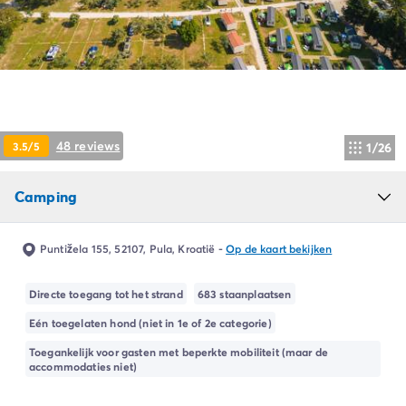
Camping Ardèche
Camping Drôme
Camping Haute-Savoie
Camping Annecy
Camping Italië
Camping Emilia Romagna
Camping Lazio
48 reviews
3.5/5
1/26
Camping Rome
Camping Lombardije
Camping
Camping Gardameer
Camping Peschiera Del Garda
Camping Lago Maggiore
Puntižela 155, 52107, Pula, Kroatië
-
Op de kaart bekijken
Camping Puglia
Camping Sardinië
Directe toegang tot het strand
683 staanplaatsen
Camping Toscane
Eén toegelaten hond (niet in 1e of 2e categorie)
Camping Florence
Camping Montescudaio
Toegankelijk voor gasten met beperkte mobiliteit (maar de
accommodaties niet)
Camping Venetië
Camping Lazise