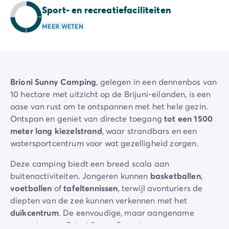
Sport- en recreatiefaciliteiten
Camping Zeeland
Camping Zuid-Holland
MEER WETEN
Camping Duitsland
Camping Beieren
Camping Rijnland-Palts
Camping Oostenrijk
Brioni Sunny Camping
, gelegen in een dennenbos van
Camping Stiermarken
10 hectare met uitzicht op de Brijuni-eilanden, is een
Camping Slovenië
oase van rust om te ontspannen met het hele gezin.
Camping Zwitserland
Ontspan en geniet van directe toegang
tot een 1500
Camping Luxemburg
meter lang kiezelstrand
, waar strandbars en een
Vakantiethema's
watersportcentrum voor wat gezelligheid zorgen.
Per thema
3-sterrencampings
Deze camping biedt een breed scala aan
4-sterrencamping
buitenactiviteiten. Jongeren kunnen
basketballen
,
5 sterren campings
voetballen
of
tafeltennissen
, terwijl avonturiers de
Camping aan een rivier
diepten van de zee kunnen verkennen met het
Camping dicht bij een beroemde stad
duikcentrum
. De eenvoudige, maar aangename
Camping direct aan zee
omgeving van Brioni Sunny Camping staat garant