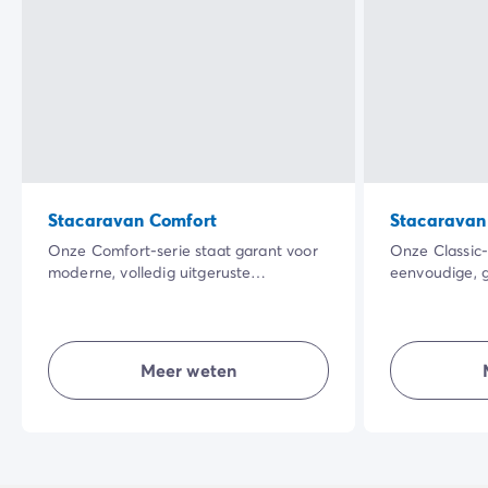
Stacaravan Comfort
Stacaravan 
Onze Comfort-serie staat garant voor
Onze Classic-
moderne, volledig uitgeruste
eenvoudige, 
accommodaties waar iedereen zijn
accommodatie
eigen leefruimte heeft. De eenvoudige,
prijs-kwalite
maar goed ingerichte accommodaties
voor iedereen
zijn comfortabel en bieden veel
buitenleven t
Meer weten
privacy zodat je optimaal van het
stukje grond...
buitenleven kunt genieten en een
vakantie kunt
topvakantie hebt.
is.