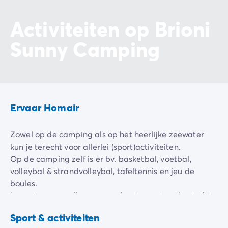
De Homair ervaring
Activiteiten op Brioni
Services & praktische info
Voorzieningen en faciliteiten
Sunny Camping
Onze cateringpakketten
Service & contact
Alle betaalmethoden
Betaal in termijnen
Bereid je voor op je vakantie
Ervaar Homair
Annuleringsverzekering
Zowel op de camping als op het heerlijke zeewater
kun je terecht voor allerlei (sport)activiteiten.
Op de camping zelf is er bv. basketbal, voetbal,
volleybal & strandvolleybal, tafeltennis en jeu de
boules.
In zee is er van alles voor veel waterpret; zo kun je hier
Duiken
gaan duiken (op één van de stranden is een
Basketbal
Tegen
Sport & activiteiten
duikschool), waterfietsen en zeilen of windsurfen.
betaling
Inbegrepen