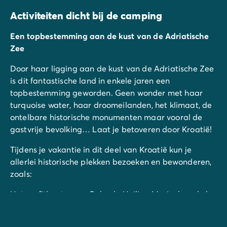
Activiteiten dicht bij de camping
Een topbestemming aan de kust van de Adriatische
Zee
Door haar ligging aan de kust van de Adriatische Zee
is dit fantastische land in enkele jaren een
topbestemming geworden. Geen wonder met haar
turquoise water, haar droomeilanden, het klimaat, de
ontelbare historische monumenten maar vooral de
gastvrije bevolking… Laat je betoveren door Kroatië!
Tijdens je vakantie in dit deel van Kroatië kun je
allerlei historische plekken bezoeken en bewonderen,
zoals:
Het amfitheater van Pula, de Heilige Maria-kapel, de
Augustus-tempel, de Herculespoort, de Euphrasius-
basiliek in de stad Porec en de stad zelf, de oude,