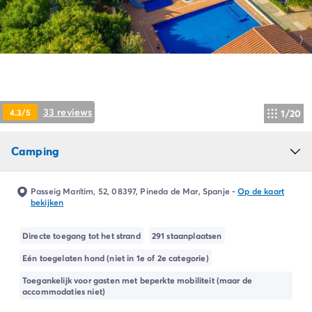
Camping Ardèche
Camping Drôme
Camping Haute-Savoie
Camping Annecy
Camping Italië
Camping Emilia Romagna
Camping Lazio
33 reviews
4.3/5
1/20
Camping Rome
Camping Lombardije
Camping
Camping Gardameer
Camping Peschiera Del Garda
Camping Lago Maggiore
Passeig Marítim, 52, 08397, Pineda de Mar, Spanje
-
Op de kaart
Camping Puglia
bekijken
Camping Sardinië
Camping Toscane
Directe toegang tot het strand
291 staanplaatsen
Camping Florence
Eén toegelaten hond (niet in 1e of 2e categorie)
Camping Montescudaio
Toegankelijk voor gasten met beperkte mobiliteit (maar de
Camping Venetië
accommodaties niet)
Camping Lazise