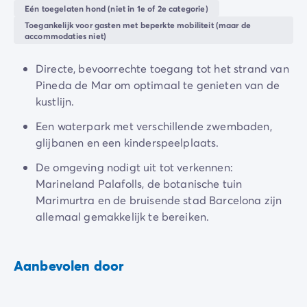
Camping en fietsen met het gezin
Eén toegelaten hond (niet in 1e of 2e categorie)
warme zand onder hun voeten voelen op het strand,
Camping met ANWB-etiket
Toegankelijk voor gasten met beperkte mobiliteit (maar de
terwijl anderen geïnspireerd zullen raken door de
Camping met hond
accommodaties niet)
culturele rijkdom van
Spanje
... Vlakbij geven de
Camping met kinderclub
landvormen van het
natuurpark van Montnegre
, bijna
Camping met overdekt zwembad
Directe, bevoorrechte toegang tot het strand van
perfect uitgelijnd met de kust, aanleiding tot een
Camping met verwarmd zwembad
Pineda de Mar om optimaal te genieten van de
uniek beschermd natuurgebied.
Camping met Waterpark
kustlijn.
Camping voor baby's en jonge kinderen
Een waterpark met verschillende zwembaden,
Campings met tienerclub
glijbanen en een kinderspeelplaats.
Gezinsvakantie op de camping
Milieubewuste camping
De omgeving nodigt uit tot verkennen:
Natuurcamping
Marineland Palafolls, de botanische tuin
Onze mooiste luxe campings
Marimurtra en de bruisende stad Barcelona zijn
Welness camping
allemaal gemakkelijk te bereiken.
Per bestemming
Camping Adriatische Kust
Aanbevolen door
Camping Atlantische Kust
Camping Camargue
Camping Côte d'Azur