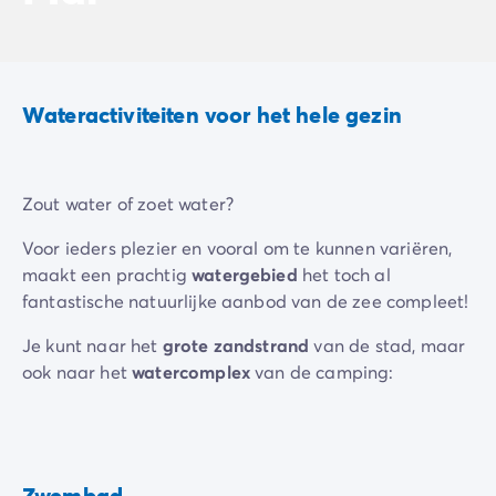
De Homair ervaring
Services & praktische info
Voorzieningen en faciliteiten
Onze cateringpakketten
Wateractiviteiten voor het hele gezin
Service & contact
Alle betaalmethoden
Betaal in termijnen
Zout water of zoet water?
Bereid je voor op je vakantie
Annuleringsverzekering
Voor ieders plezier en vooral om te kunnen variëren,
maakt een prachtig
watergebied
het toch al
fantastische natuurlijke aanbod van de zee compleet!
Je kunt naar het
grote zandstrand
van de stad, maar
ook naar het
watercomplex
van de camping:
Buitenzwembad
Grote waterglijbanen en een glijbaan voor de
kleintjes
Zwembad
Peuterbad