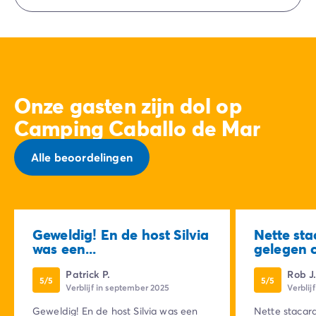
Eurocamp (merken van onze groep).
Onze gasten zijn dol op
Camping Caballo de Mar
Alle beoordelingen
Geweldig! En de host Silvia
Nette st
was een...
gelegen 
Patrick P.
Rob J
5/5
5/5
Verblijf in september 2025
Verblij
Geweldig! En de host Silvia was een
Nette stacar