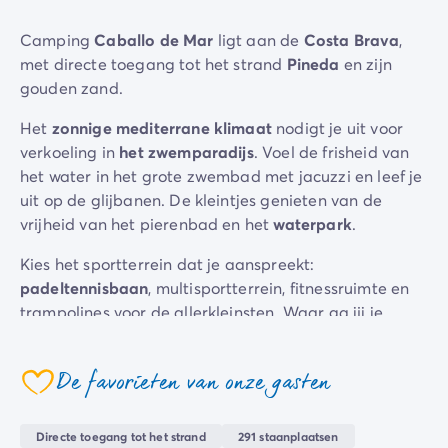
Camping Zeeland
Camping
Caballo de Mar
ligt aan de
Costa Brava
,
Camping Zuid-Holland
met directe toegang tot het strand
Pineda
en zijn
Camping Duitsland
gouden zand.
Camping Beieren
Camping Rijnland-Palts
Het
zonnige mediterrane klimaat
nodigt je uit voor
Camping Oostenrijk
verkoeling in
het zwemparadijs
. Voel de frisheid van
Camping Stiermarken
het water in het grote zwembad met jacuzzi en leef je
Camping Slovenië
uit op de glijbanen. De kleintjes genieten van de
Camping Zwitserland
vrijheid van het pierenbad en het
waterpark
.
Camping Luxemburg
Vakantiethema's
Kies het sportterrein dat je aanspreekt:
Per thema
padeltennisbaan
, multisportterrein, fitnessruimte en
3-sterrencampings
trampolines voor de allerkleinsten. Waar ga jij je
4-sterrencamping
energie aan besteden? Zodra de maan verschijnt,
5 sterren campings
beginnen de
shows
! De kleintjes zullen zich
De favorieten van onze gasten
Camping aan een rivier
verwonderen en de ouderen zullen genieten van dit
coeur
Camping dicht bij een beroemde stad
unieke moment.
Camping direct aan zee
Directe toegang tot het strand
291 staanplaatsen
Ga de
omgeving
verkennen! Sommigen zullen het