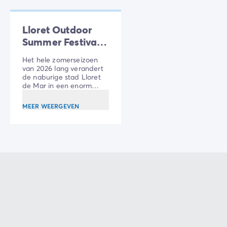
Lloret Outdoor
Summer Festival
2026
Het hele zomerseizoen
van 2026 lang verandert
de naburige stad Lloret
de Mar in een enorm
openluchtpodium voor de
nieuwe editie van het
MEER WEERGEVEN
Lloret Outdoor Summer
Festival.