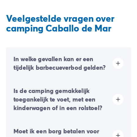
Veelgestelde vragen over
camping Caballo de Mar
In welke gevallen kan er een
tijdelijk barbecueverbod gelden?
Afhankelijk van de weersomstandigheden en het
Is de camping gemakkelijk
brandrisico kunnen er tijdelijke barbecueverboden
worden ingesteld.
toegankelijk te voet, met een
In periodes van grote hitte, langdurige droogte of
kinderwagen of in een rolstoel?
harde wind kunnen de lokale autoriteiten het gebruik
ervan opschorten om de veiligheid van iedereen te
garanderen en natuurgebieden te beschermen. Wij
Vlak terrein:
verplaatsingen over de hele camping zijn
raden u aan om de geldende voorschriften of de
Moet ik een borg betalen voor
gemakkelijk te voet, met een kinderwagen of in een
signalering ter plaatse te controleren voordat u uw