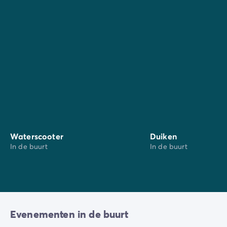
Botanische tuin van Marimurtra (op 16 km)
Barcelona (op 55 km)
Sant Feliu de Guíxols (op 50 km)
Waterscooter
Duiken
In de buurt
In de buurt
Evenementen in de buurt