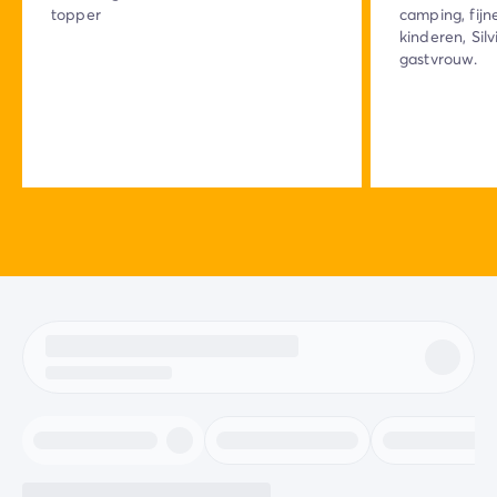
topper
camping, fijn
kinderen, Sil
gastvrouw.