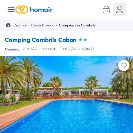
Alle bestemmingen
Camping Kroatië
·
Spanje
·
Costa Dorada
·
Campings in Cambrils
Camping Dalmatië
Camping Split
Camping Cambrils Caban
Camping Istrië
Camping Porec
Opening:
20/03/26
➞
18/10/26
-
19/03/27
➞
17/10/27
Camping Rovinj
Camping Umag
Camping Frankrijk
Camping Bretagne
Camping Corsica
Camping Elzas
Camping Hauts-de-France
Camping Picardië
Camping Languedoc Roussillon
Camping Normandië
Camping Rhône-Alpes