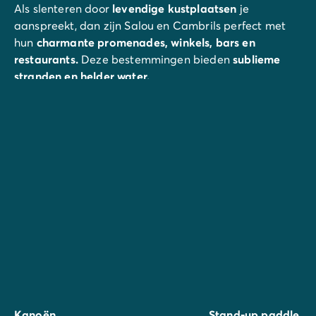
Als slenteren door
levendige
kustplaatsen
je
aanspreekt, dan zijn Salou en Cambrils perfect met
hun
charmante
promenades, winkels, bars en
restaurants.
Deze bestemmingen bieden
sublieme
stranden en helder water.
En wat is er leuker voor kinderen dan een dagje in het
nabijgelegen
PortAventura
World
? Daar vind je het
PortAventura
Park
, het
Caribe Aquatic Park
en het
indrukwekkende
Ferrari Land.
Kanoën
Stand-up paddle