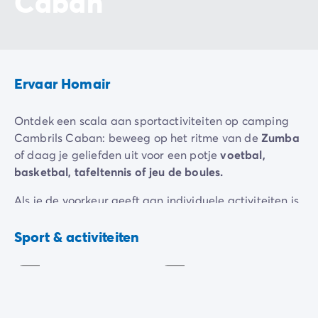
Caban
Ervaar Homair
Ontdek een scala aan sportactiviteiten op camping
Cambrils Caban: beweeg op het ritme van de
Zumba
of daag je geliefden uit voor een potje
voetbal,
basketbal, tafeltennis of jeu de boules.
Als je de voorkeur geeft aan individuele activiteiten is
er een
fitnessruimte in de buitenlucht
met
Voetbal
Tafeltennis
verschillende apparaten, ontworpen voor een
Sport & activiteiten
Inbegrepen
Inbegrepen
complete en low-impact workout. Hier blijf je fit terwijl
je geniet van de buitenlucht!
Je
zomeravonden
komen tot leven met een rijk
programma aan
muzikale acts en shows
die je