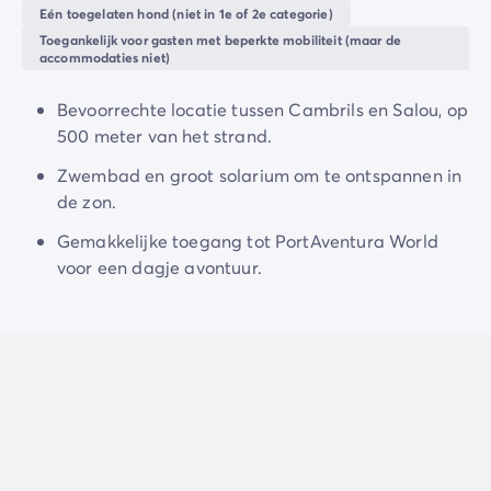
Camping en fietsen met het gezin
zich vermaken in de
kinderclub
met
schminken en
Eén toegelaten hond (niet in 1e of 2e categorie)
Camping met ANWB-etiket
minidisco's.
Toegankelijk voor gasten met beperkte mobiliteit (maar de
Camping met hond
accommodaties niet)
Geniet van
culinaire
hoogstandjes
in het bar-
Camping met kinderclub
restaurant, waar een gevarieerd menu je verwent met
Camping met overdekt zwembad
Bevoorrechte locatie tussen Cambrils en Salou, op
lokale
vis en
zeevruchten
. De
supermarkt
biedt verse
Camping met verwarmd zwembad
500 meter van het strand.
producten voor wie van koken houdt.
Camping met Waterpark
Zwembad en groot solarium om te ontspannen in
Camping voor baby's en jonge kinderen
de zon.
Campings met tienerclub
Gezinsvakantie op de camping
Gemakkelijke toegang tot PortAventura World
Milieubewuste camping
voor een dagje avontuur.
Natuurcamping
Onze mooiste luxe campings
Welness camping
Per bestemming
Camping Adriatische Kust
Camping Atlantische Kust
Camping Camargue
Camping Côte d'Azur