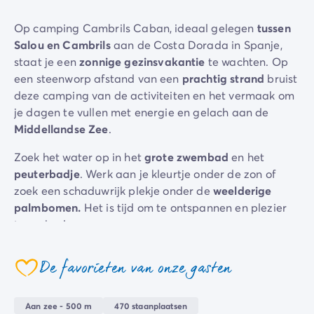
Camping Zeeland
Op camping Cambrils Caban, ideaal gelegen
tussen
Camping Zuid-Holland
Salou en Cambrils
aan de Costa Dorada in Spanje,
Camping Duitsland
staat je een
zonnige
gezinsvakantie
te wachten. Op
Camping Beieren
een steenworp afstand van een
prachtig
strand
bruist
Camping Rijnland-Palts
deze camping van de activiteiten en het vermaak om
Camping Oostenrijk
je dagen te vullen met energie en gelach aan de
Camping Stiermarken
Middellandse
Zee
.
Camping Slovenië
Camping Zwitserland
Zoek het water op in het
grote
zwembad
en het
Camping Luxemburg
peuterbadje
. Werk aan je kleurtje onder de zon of
Vakantiethema's
zoek een schaduwrijk plekje onder de
weelderige
Per thema
palmbomen.
Het is tijd om te ontspannen en plezier
3-sterrencampings
te maken!
4-sterrencamping
5 sterren campings
De camping komt tot leven met mogelijkheden voor
De favorieten van onze gasten
Camping aan een rivier
iedereen:
voetbal, basketbal, tafeltennis en jeu de
coeur
Camping dicht bij een beroemde stad
boules...
spannende uitdagingen volgen elkaar op.
Camping direct aan zee
Blijf in vorm tijdens een
fitnessles
, terwijl je kinderen
Aan zee - 500 m
470 staanplaatsen