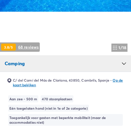
Camping Ardèche
Camping Drôme
Camping Haute-Savoie
Camping Annecy
Camping Italië
Camping Emilia Romagna
Camping Lazio
68 reviews
3.8/5
1/18
Camping Rome
Camping Lombardije
Camping
Camping Gardameer
Camping Peschiera Del Garda
Camping Lago Maggiore
C/ del Camí del Más de Clariana, 43850, Cambrils, Spanje
-
Op de
Camping Puglia
kaart bekijken
Camping Sardinië
Camping Toscane
Aan zee - 500 m
470 staanplaatsen
Camping Florence
Eén toegelaten hond (niet in 1e of 2e categorie)
Camping Montescudaio
Toegankelijk voor gasten met beperkte mobiliteit (maar de
Camping Venetië
accommodaties niet)
Camping Lazise