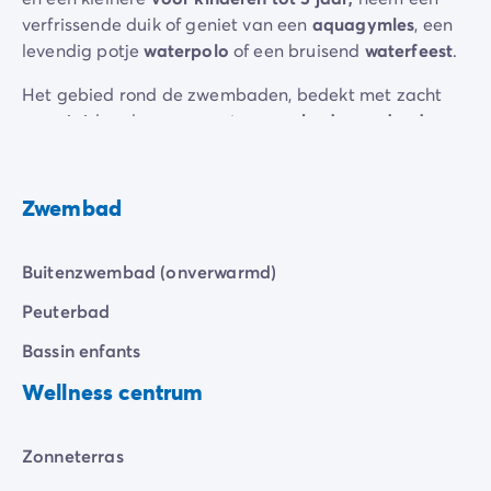
De Homair ervaring
verfrissende duik of geniet van een
aquagymles
, een
Services & praktische info
levendig potje
waterpolo
of een bruisend
waterfeest
.
Voorzieningen en faciliteiten
Het gebied rond de zwembaden, bedekt met zacht
Onze cateringpakketten
gras, is ideaal om sereen te
zonnebaden onder de
Service & contact
palmbomen
.
Alle betaalmethoden
Betaal in termijnen
De zomer komt tot leven met
vijf waterfeesten
, met
Bereid je voor op je vakantie
Zwembad
opblaasbare structuren
voor het genot van het hele
Annuleringsverzekering
gezin. Te midden van al het gelach en gespetter
maak je mooie herinneringen waar je elke keer weer
Buitenzwembad (onverwarmd)
nieuwe energie van krijgt.
Peuterbad
Bassin enfants
Wellness centrum
Zonneterras