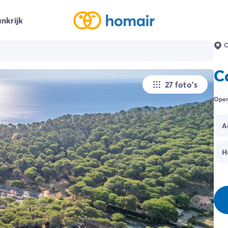
nkrijk
C
C
27 foto's
Open
A
H