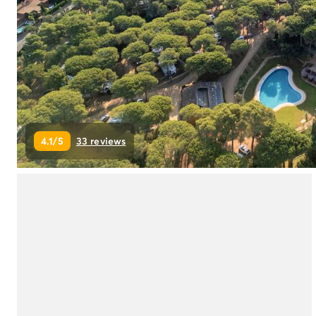
Camping Ardèche
Camping Drôme
Camping Haute-Savoie
Camping Annecy
Camping Italië
Camping Emilia Romagna
Camping Lazio
Camping Rome
4.1/5
33 reviews
Camping Lombardije
Camping Gardameer
Camping Peschiera Del Garda
Camping Lago Maggiore
Camping Puglia
Camping Sardinië
Camping Toscane
Camping Florence
Camping Montescudaio
Camping Venetië
Camping Lazise