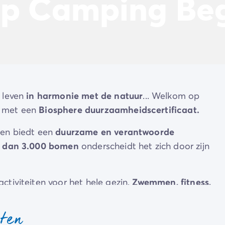
op Camping Be
 leven
in
harmonie met de natuur
... Welkom op
met een
Biosphere duurzaamheidscertificaat.
en biedt een
duurzame en verantwoorde
r dan 3.000 bomen
onderscheidt het zich door zijn
tiviteiten voor het hele gezin.
Zwemmen, fitness,
wijnproeven
... je zult niet weten waar te beginnen!
sten
amma met
workshops en voorstellingen
die speciaal v