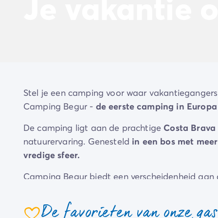
Je vakantie 
Beleef de ervaring
De Homair ervaring
Services & praktische info
Voorzieningen en faciliteiten
Onze cateringpakketten
Service & contact
Alle betaalmethoden
Betaal in termijnen
Stel je een camping voor waar vakantiegangers
Bereid je voor op je vakantie
Camping Begur -
de eerste camping in Europa
Annuleringsverzekering
De camping ligt aan de prachtige
Costa Brava
natuurervaring. Genesteld
in een bos met mee
vredige sfeer.
Camping Begur biedt een verscheidenheid aan ac
nordic walking, Catalaans kegelen, klimmen, 
De favorieten van onze ga
Jonge kampeerders
hebben hun eigen progr