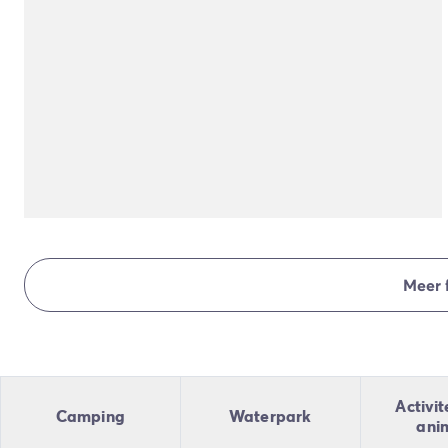
Camping en fietsen met het gezin
Camping met ANWB-etiket
Camping met hond
Camping met kinderclub
Camping met overdekt zwembad
Camping met verwarmd zwembad
Camping met Waterpark
Camping voor baby's en jonge kinderen
Campings met tienerclub
Gezinsvakantie op de camping
Milieubewuste camping
Natuurcamping
Meer 
Onze mooiste luxe campings
Welness camping
Per bestemming
Camping Adriatische Kust
Camping Atlantische Kust
Activit
Camping
Waterpark
Camping Camargue
ani
Camping Côte d'Azur