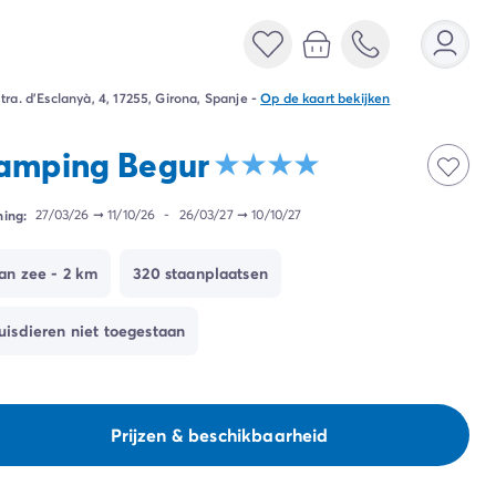
tra. d'Esclanyà, 4, 17255, Girona, Spanje
-
Op de kaart bekijken
amping Begur
ing:
27/03/26
➞
11/10/26
-
26/03/27
➞
10/10/27
an zee - 2 km
320 staanplaatsen
uisdieren niet toegestaan
Prijzen & beschikbaarheid