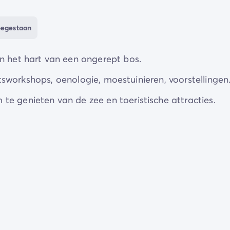
erijdieren
bezoeken en leren
groenten te verbouwen
oegestaan
en snuif daarna de gezellige sfeer op tijdens het
looft voor het hele gezin.
in het hart van een ongerept bos.
teitsworkshops, oenologie, moestuinieren, voorstellingen
te genieten van de zee en toeristische attracties.