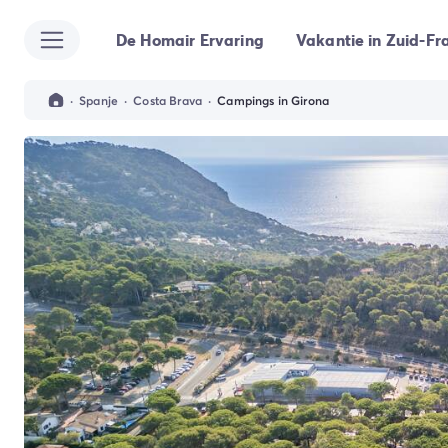
De Homair Ervaring
Vakantie in Zuid-Fra
Alle bestemmingen
Camping Kroatië
Camping Dalmatië
·
Spanje
·
Costa Brava
·
Campings in Girona
Camping Split
Camping Istrië
Camping Porec
Camping Rovinj
Camping Umag
Camping Frankrijk
Camping Bretagne
Camping Corsica
Camping Elzas
Camping Hauts-de-France
Camping Picardië
Camping Languedoc Roussillon
Camping Normandië
Camping Rhône-Alpes