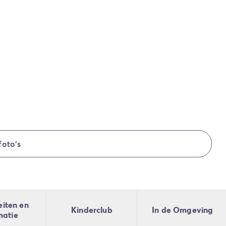
foto's
eiten en
Kinderclub
In de Omgeving
matie