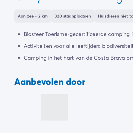
coeur
hen worden georganiseerd. Zo kunnen ze
boerd
Aan zee - 2 km
320 staanplaatsen
Huisdieren niet t
Proef een lokale specialiteit in het
restaurant
, 
avondentertainment
, dat vrolijke momenten be
Biosfeer Toerisme-gecertificeerde camping 
Activiteiten voor alle leeftijden: biodiversi
Camping in het hart van de Costa Brava om 
Aanbevolen door