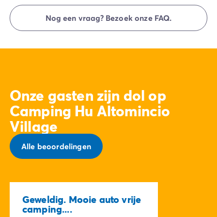
Aankomst is tussen 16.00 en 19.00 uur. Vertrek is
tussen 08.00 en 10.00 uur. Bij aankomst meld je je
Nog een vraag? Bezoek onze FAQ.
direct bij de receptie van Homair Vacances -
Eurocamp (merken van onze groep).
Onze gasten zijn dol op
Camping Hu Altomincio
Village
Alle beoordelingen
Geweldig. Mooie auto vrije
camping....