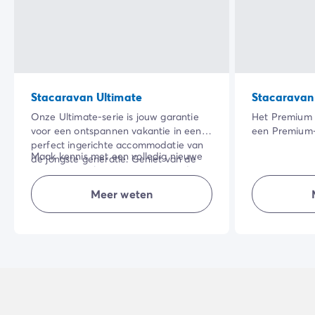
Stacaravan Ultimate
Stacaravan
Onze Ultimate-serie is jouw garantie
Het Premium 
voor een ontspannen vakantie in een
een Premium
perfect ingerichte accommodatie van
extra, specia
Maak kennis met een volledig nieuwe
de jongste generatie. Geniet van de
services en vo
manier om vakantie te vieren op de
hoogwaardige inrichting en de
van bestemmin
camping!
inbegrepen hotelservices:
schoonmaak i
Meer weten
NB: beddengoed van superieure
beddengoed, handdoeken en
voorzien en a
kwaliteit voor de ouderslaapkamer.
eindschoonmaak.
comfort.