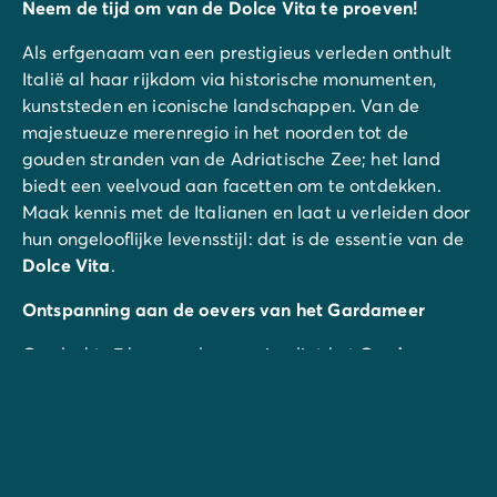
Neem de tijd om van de Dolce Vita te proeven!
Als erfgenaam van een prestigieus verleden onthult
Italië al haar rijkdom via historische monumenten,
kunststeden en iconische landschappen. Van de
majestueuze merenregio in het noorden tot de
gouden stranden van de Adriatische Zee; het land
biedt een veelvoud aan facetten om te ontdekken.
Maak kennis met de Italianen en laat u verleiden door
hun ongelooflijke levensstijl: dat is de essentie van de
Dolce Vita
.
Ontspanning aan de oevers van het Gardameer
Op slechts 7 km van de camping ligt het
Gardameer
(in het Italiaans Lago di Garda of Lago di Benaco), het
grootste meer van de Italiaanse Alpen. De
spectaculaire landschappen en de azuurblauwe
weerspiegelingen zijn werkelijk adembenemend.
Langs de oevers ontdekt u tal van karakteristieke