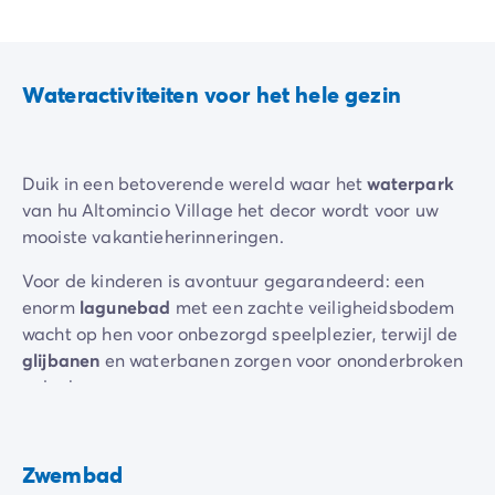
De Homair ervaring
Services & praktische info
Voorzieningen en faciliteiten
Wateractiviteiten voor het hele gezin
Onze cateringpakketten
Service & contact
Alle betaalmethoden
Betaal in termijnen
Duik in een betoverende wereld waar het
waterpark
Bereid je voor op je vakantie
van hu Altomincio Village het decor wordt voor uw
Annuleringsverzekering
mooiste vakantieherinneringen.
Voor de kinderen is avontuur gegarandeerd: een
enorm
lagunebad
met een zachte veiligheidsbodem
wacht op hen voor onbezorgd speelplezier, terwijl de
glijbanen
en waterbanen zorgen voor ononderbroken
gelach.
Ook sportliefhebbers komen aan hun trekken met een
olympisch zwembad
speciaal voor zwemmen en
Zwembad
sportieve activiteiten. Geniet tussen het zwemmen