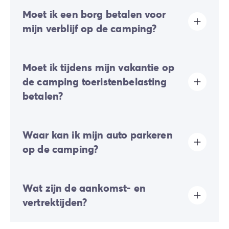
Moet ik een borg betalen voor
mijn verblijf op de camping?
Ja, er zal een borgsom van u gevraagd worden tijdens
Moet ik tijdens mijn vakantie op
uw online check-in of eenmaal ter plaatse.
de camping toeristenbelasting
betalen?
Toeristenbelasting wordt in bijna alle toeristische
Waar kan ik mijn auto parkeren
plaatsen geheven. Je moet deze dus bij je online
reservering of ter plaatse betalen.
op de camping?
Deze camping is een voetgangerscamping. Voertuigen
Wat zijn de aankomst- en
dienen op de daarvoor bestemde parkeerplaats te
worden geparkeerd.
vertrektijden?