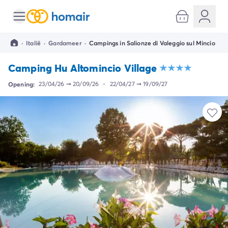
Alle bestemmingen
Camping Kroatië
·
Italië
·
Gardameer
·
Campings in Salionze di Valeggio sul Mincio
Camping Dalmatië
Camping Split
Camping Hu Altomincio Village
Camping Istrië
Camping Porec
Opening:
23/04/26
➞
20/09/26
-
22/04/27
➞
19/09/27
Camping Rovinj
Camping Umag
Camping Frankrijk
Camping Bretagne
Camping Corsica
Camping Elzas
Camping Hauts-de-France
Camping Picardië
Camping Languedoc Roussillon
Camping Normandië
Camping Rhône-Alpes