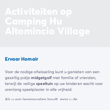
Activiteiten op
Camping Hu
Altomincio Village
Ervaar Homair
Voor de nodige afwisseling kunt u genieten van een
gezellig potje
midgetgolf
met familie of vrienden,
terwijl de veilige
speeltuin
op uw kinderen wacht voor
urenlang speelplezier in alle vrijheid.
Als u van teamsporten houdt, mag u de
sporttoernooien
die regelmatig op de aangelegde