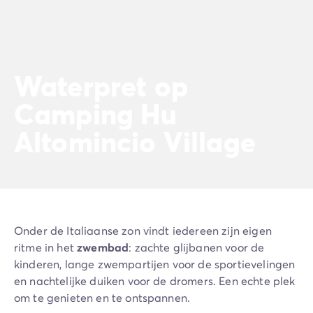
Camping Gorges du Verdon
Camping Middellandse Zee
Camping Noord-Frankrijk
Deals & voordelen
Waterpret op
Topdeals
/nl/aanbiedingen
Voordelen & goede deals
Camping Hu
Verwijs een vriend
Loyaliteitsprogramma
Altomincio Village
Nieuwe campings 2026
Ontdek onze accommodaties
Onze stacaravan aanbod
/nl/stacaravans
Ultimate stacaravans
/nl/de-ultimate-accommodaties
Premium stacaravans
/nl/camping-premium-stacarava
Overige accommodaties
/nl/overige-accommodatie
Onder de Italiaanse zon vindt iedereen zijn eigen
Campingplaats
/nl/staanplaatsen
ritme in het
zwembad
: zachte glijbanen voor de
Stacaravans voor grote gezinnen
/nl/mobil-homes-famil
kinderen, lange zwempartijen voor de sportievelingen
PBM-stacaravans
/nl/pbm-stacaravans
en nachtelijke duiken voor de dromers. Een echte plek
Welkom bij Homair
om te genieten en te ontspannen.
Beleef de ervaring