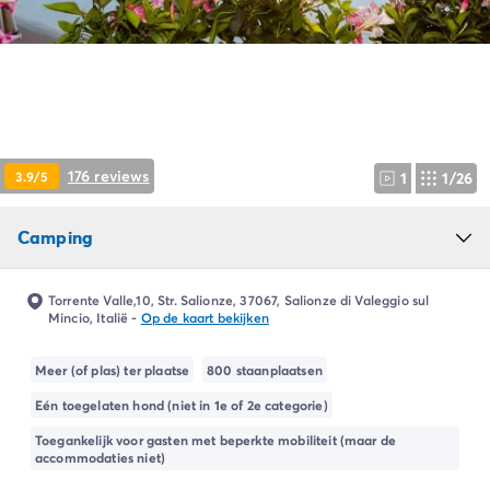
Camping Ardèche
Camping Drôme
Camping Haute-Savoie
Camping Annecy
Camping Italië
Camping Emilia Romagna
Camping Lazio
176 reviews
3.9/5
1
1/26
Camping Rome
Camping Lombardije
Camping
Camping Gardameer
Camping Peschiera Del Garda
Camping Lago Maggiore
Torrente Valle,10, Str. Salionze, 37067, Salionze di Valeggio sul
Camping Puglia
Mincio, Italië
-
Op de kaart bekijken
Camping Sardinië
Camping Toscane
Meer (of plas) ter plaatse
800 staanplaatsen
Camping Florence
Eén toegelaten hond (niet in 1e of 2e categorie)
Camping Montescudaio
Toegankelijk voor gasten met beperkte mobiliteit (maar de
Camping Venetië
accommodaties niet)
Camping Lazise