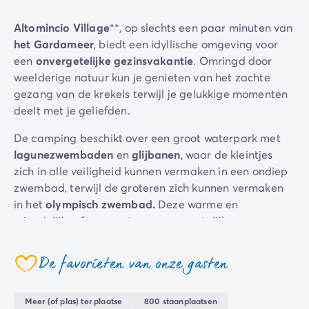
Camping Zeeland
Altomincio Village
**, op slechts een paar minuten van
Camping Zuid-Holland
het Gardameer
, biedt een idyllische omgeving voor
Camping Duitsland
een
onvergetelijke gezinsvakantie
. Omringd door
Camping Beieren
weelderige natuur kun je genieten van het zachte
Camping Rijnland-Palts
gezang van de krekels terwijl je gelukkige momenten
Camping Oostenrijk
deelt met je geliefden.
Camping Stiermarken
Camping Slovenië
De camping beschikt over een groot waterpark met
Camping Zwitserland
lagunezwembaden
en
glijbanen
, waar de kleintjes
Camping Luxemburg
zich in alle veiligheid kunnen vermaken in een ondiep
Vakantiethema's
zwembad, terwijl de groteren zich kunnen vermaken
Per thema
in het
olympisch zwembad.
Deze warme en
3-sterrencampings
vriendelijke sfeer zorgt voor onvergetelijke
4-sterrencamping
herinneringen voor het hele gezin.
5 sterren campings
De favorieten van onze gasten
Camping aan een rivier
Trakteer jezelf op een
gastronomische
pauze met een
coeur
Camping dicht bij een beroemde stad
Italiaans ijsje of een smakelijke pizza in een van de
Camping direct aan zee
restaurants
in het dorp.
Meer (of plas) ter plaatse
800 staanplaatsen