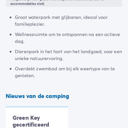
Camping en fietsen met het gezin
accommodaties niet)
Camping met ANWB-etiket
Camping met hond
Groot waterpark met glijbanen, ideaal voor
Camping met kinderclub
familieplezier.
Camping met overdekt zwembad
Wellnessruimte om te ontspannen na een actieve
Camping met verwarmd zwembad
dag.
Camping met Waterpark
Camping voor baby's en jonge kinderen
Dierenpark in het hart van het landgoed, voor een
Campings met tienerclub
unieke natuurervaring.
Gezinsvakantie op de camping
Overdekt zwembad om bij elk weertype van te
Milieubewuste camping
genieten.
Natuurcamping
Onze mooiste luxe campings
Welness camping
Nieuws van de camping
Per bestemming
Camping Adriatische Kust
Camping Atlantische Kust
Green Key
Camping Camargue
gecertificeerd
Camping Côte d'Azur