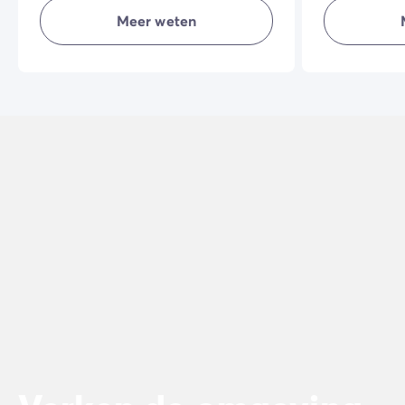
vakantie nog aangenamer maken.
buitenleven t
Meer weten
stukje grond...
vakantie kunt
is.