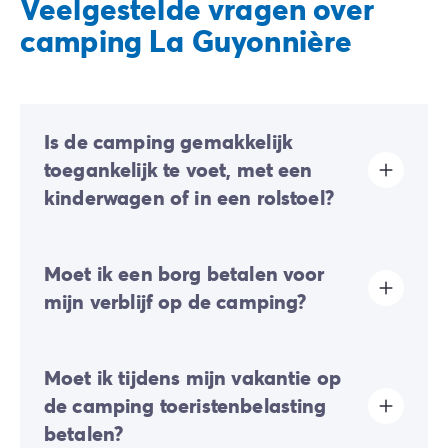
Veelgestelde vragen over
camping La Guyonnière
Is de camping gemakkelijk
toegankelijk te voet, met een
kinderwagen of in een rolstoel?
Grotendeels vlak terrein:
er zijn enkele lichte hellingen
Moet ik een borg betalen voor
aanwezig, maar deze hinderen over het algemeen het
verplaatsen te voet of met een kinderwagen niet.
mijn verblijf op de camping?
De toegankelijkheid voor PBM (Personen met
Beperkte Mobiliteit) van alle infrastructuren is niet
gegarandeerd. Specifiek aangepaste accommodaties
Ja, er zal een borgsom van u gevraagd worden tijdens
zijn beschikbaar op een selectie van campings.
Moet ik tijdens mijn vakantie op
uw online check-in of eenmaal ter plaatse.
de camping toeristenbelasting
betalen?