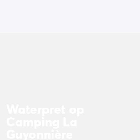
De Homair ervaring
Services & praktische info
Voorzieningen en faciliteiten
Onze cateringpakketten
Service & contact
Alle betaalmethoden
Betaal in termijnen
Bereid je voor op je vakantie
Annuleringsverzekering
Waterpret op
Camping La
Guyonnière