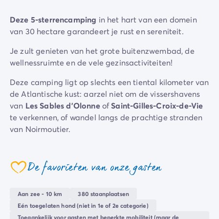
Camping Zeeland
Deze 5-sterrencamping
in het hart van een domein
Camping Zuid-Holland
van 30 hectare garandeert je rust en sereniteit.
Camping Duitsland
Camping Beieren
Je zult genieten van het grote buitenzwembad, de
Camping Rijnland-Palts
wellnessruimte en de vele gezinsactiviteiten!
Camping Oostenrijk
Camping Stiermarken
Deze camping ligt op slechts een tiental kilometer van
Camping Slovenië
de Atlantische kust: aarzel niet om de vissershavens
Camping Zwitserland
van
Les Sables d'Olonne
of
Saint-Gilles-Croix-de-Vie
Camping Luxemburg
te verkennen, of wandel langs de prachtige stranden
Vakantiethema's
van Noirmoutier.
Per thema
3-sterrencampings
4-sterrencamping
De favorieten van onze gasten
coeur
5 sterren campings
Camping aan een rivier
Aan zee - 10 km
380 staanplaatsen
Camping dicht bij een beroemde stad
Eén toegelaten hond (niet in 1e of 2e categorie)
Camping direct aan zee
Toegankelijk voor gasten met beperkte mobiliteit (maar de