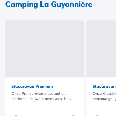
Camping La Guyonnière
Stacaravan Premium
Stacaravan 
Onze Premium-serie bestaat uit
Onze Classic-
moderne, nieuwe stacaravans. Het
eenvoudige, 
grote schaduwrijke terras in een mooie
accommodatie
natuurlijke omgeving en de kwaliteit
prijs-kwalite
van de inrichting binnen zullen je
voor iedereen