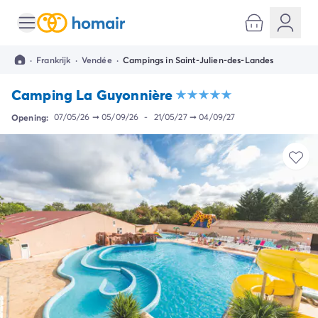
Alle bestemmingen
Camping Kroatië
·
Frankrijk
·
Vendée
·
Campings in Saint-Julien-des-Landes
Camping Dalmatië
Camping Split
Camping La Guyonnière
Camping Istrië
Camping Porec
Opening:
07/05/26
➞
05/09/26
-
21/05/27
➞
04/09/27
Camping Rovinj
Camping Umag
Camping Frankrijk
Camping Bretagne
Camping Corsica
Camping Elzas
Camping Hauts-de-France
Camping Picardië
Camping Languedoc Roussillon
Camping Normandië
Camping Rhône-Alpes