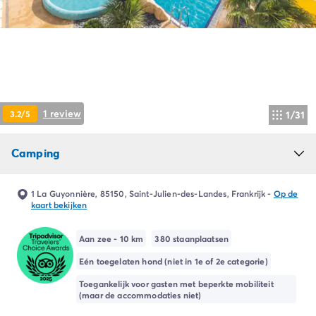
Camping Ardèche
Camping Drôme
Camping Haute-Savoie
Camping Annecy
Camping Italië
Camping Emilia Romagna
Camping Lazio
1 review
3.2/5
1/31
Camping Rome
Camping Lombardije
Camping
Camping Gardameer
Camping Peschiera Del Garda
Camping Lago Maggiore
1 La Guyonnière, 85150, Saint-Julien-des-Landes, Frankrijk
-
Op de
Camping Puglia
kaart bekijken
Camping Sardinië
Camping Toscane
Aan zee - 10 km
380 staanplaatsen
Camping Florence
Eén toegelaten hond (niet in 1e of 2e categorie)
Camping Montescudaio
Toegankelijk voor gasten met beperkte mobiliteit
Camping Venetië
(maar de accommodaties niet)
Camping Lazise