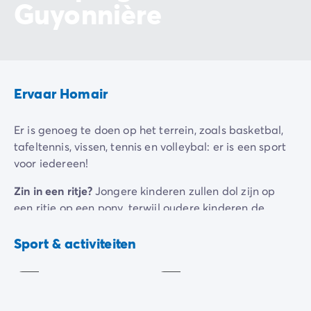
Guyonnière
Ervaar Homair
Er is genoeg te doen op het terrein, zoals basketbal,
tafeltennis, vissen, tennis en volleybal: er is een sport
voor iedereen!
Zin in een ritje?
Jongere kinderen zullen dol zijn op
een ritje op een pony, terwijl oudere kinderen de
voorkeur zullen geven aan een fietstocht!
Paardrijden
Sportterrein
Tegen
Sport & activiteiten
Zin in een gezinsuitstapje?
De camping is speciaal
betaling
Inbegrepen
ontworpen om je kinderen te vermaken! Schommels,
glijbanen, zandbakken...