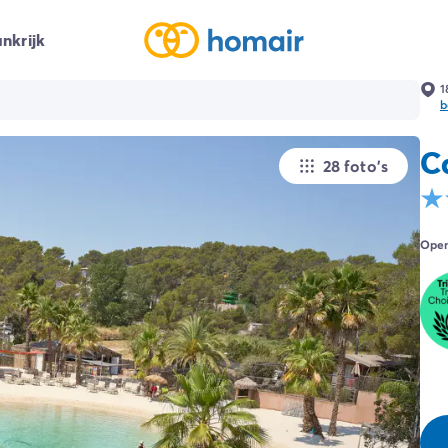
nkrijk
1
b
C
28 foto's
Open