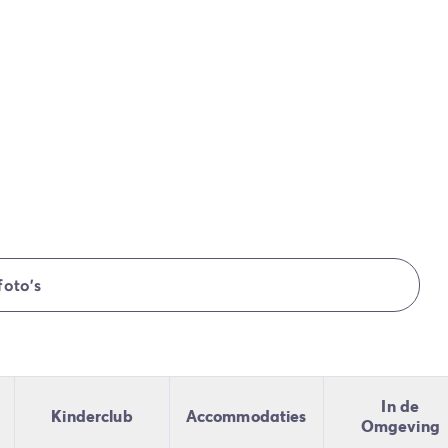
foto's
In de
Kinderclub
Accommodaties
Omgeving