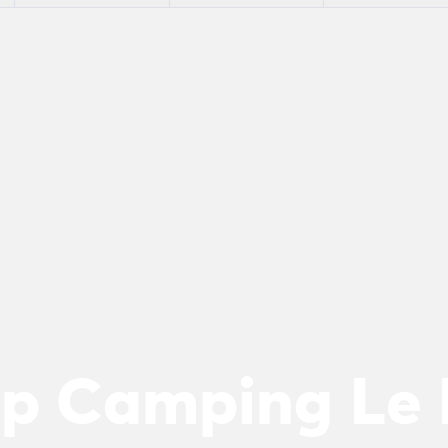
n
 op Camping Le
ie