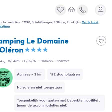
a Jousselinière, 17190, Saint-Georges d'Oléron, Frankrijk
-
Op de kaart
ekijken
amping Le Domaine
'Oléron
ing:
11/04/26
➞
13/09/26
-
10/04/27
➞
12/09/27
Aan zee - 3 km
172 staanplaatsen
Huisdieren niet toegestaan
Toegankelijk voor gasten met beperkte mobiliteit
(maar de accommodaties niet)