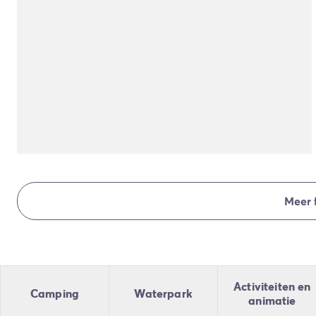
Camping en fietsen met het gezin
Camping met ANWB-etiket
Camping met hond
Camping met kinderclub
Camping met overdekt zwembad
Camping met verwarmd zwembad
Camping met Waterpark
Camping voor baby's en jonge kinderen
Campings met tienerclub
Gezinsvakantie op de camping
Milieubewuste camping
Natuurcamping
Meer 
Onze mooiste luxe campings
Welness camping
Per bestemming
Camping Adriatische Kust
Camping Atlantische Kust
Activiteiten en
Camping
Waterpark
Camping Camargue
animatie
Camping Côte d'Azur