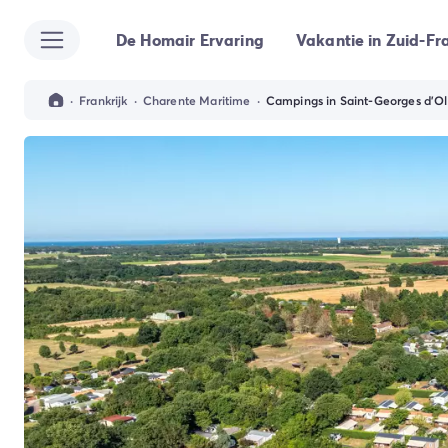
De Homair Ervaring
Vakantie in Zuid-Fra
Alle bestemmingen
Camping Kroatië
Camping Dalmatië
·
Frankrijk
·
Charente Maritime
·
Campings in Saint-Georges d'O
Camping Split
Camping Istrië
Camping Porec
Camping Rovinj
Camping Umag
Camping Frankrijk
Camping Bretagne
Camping Corsica
Camping Elzas
Camping Hauts-de-France
Camping Picardië
Camping Languedoc Roussillon
Camping Normandië
Camping Rhône-Alpes