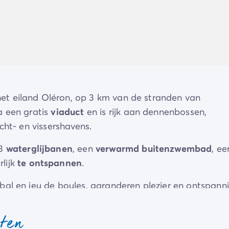
et eiland Oléron, op 3 km van de stranden van
ia een gratis
viaduct
en is rijk aan dennenbossen,
cht- en vissershavens.
 3
waterglijbanen
, een
verwarmd buitenzwembad
, ee
lijk
te ontspannen
.
tbal en jeu de boules, garanderen plezier en ontspann
n worden opgevrolijkt door
entertainment
voor jong e
sten