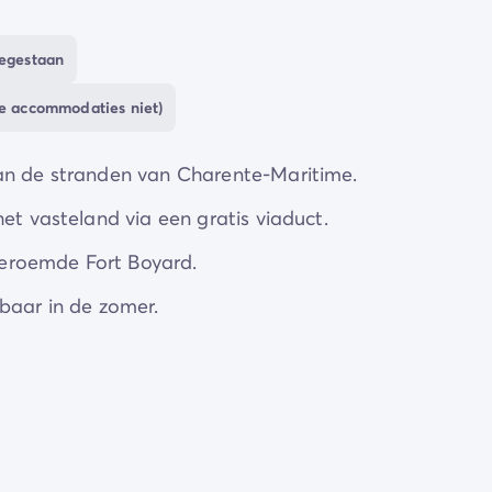
amping Le Domaine d'Oléron kun je
fietsen huren
. Maa
missen Fort Boyard, wissel zwemplezier af met
oegestaan
e je in de zomer naar het strand brengt.
de accommodaties niet)
en je in de
bar
en
snackbar
op de camping aan het
van de stranden van Charente-Maritime.
en
gezellige camping
waar het hele gezin mooie
et vasteland via een gratis viaduct.
eroemde Fort Boyard.
baar in de zomer.