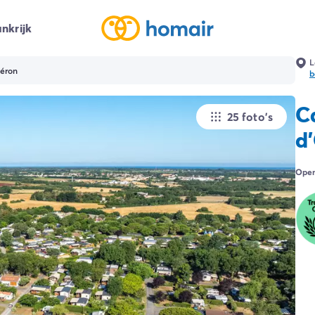
nkrijk
L
léron
b
C
25 foto's
d
Open