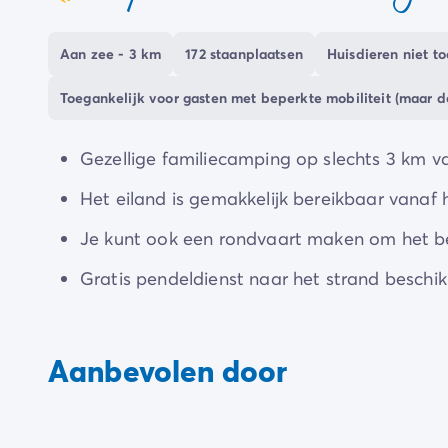
coeur
Verken het eiland te voet of op de fiets. Op c
een boottocht op zee en vaar rond het niet te 
Aan zee - 3 km
172 staanplaatsen
Huisdieren niet t
strandvissen, dankzij een gratis pendeldienst di
Toegankelijk voor gasten met beperkte mobiliteit (maar 
En als je houdt van nippen en knabbelen, dan b
juiste adres.
Gezellige familiecamping op slechts 3 km 
Le Domaine d'Oléron is een
gezinsvriendelijke
Het eiland is gemakkelijk bereikbaar vanaf h
momenten beleeft.
Je kunt ook een rondvaart maken om het b
Gratis pendeldienst naar het strand beschik
Aanbevolen door