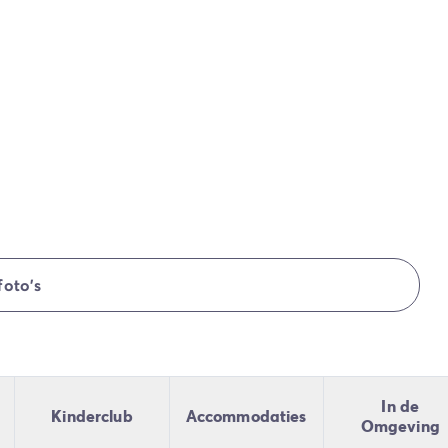
foto's
In de
Kinderclub
Accommodaties
Omgeving