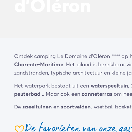
d'Oléron
Beleef de ervaring
De Homair ervaring
Services & praktische info
Voorzieningen en faciliteiten
Onze cateringpakketten
Service & contact
Alle betaalmethoden
Betaal in termijnen
Ontdek camping Le Domaine d'Oléron **** op h
Bereid je voor op je vakantie
Charente-Maritime
. Het eiland is bereikbaar v
Annuleringsverzekering
zandstranden, typische architectuur en kleine ja
Het waterpark bestaat uit een
waterspeeltuin
,
peuterbad
... Maar ook een
zonneterras
om heer
De
speeltuinen
en
sportvelden
, voetbal, baske
voor het hele gezin. Je dagen en avonden zulle
oud.
De favorieten van onze ga