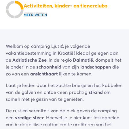
Activiteiten, kinder- en tienerclubs
Camping Zeeland
Camping Zuid-Holland
MEER WETEN
Camping Duitsland
Camping Beieren
Camping Rijnland-Palts
Camping Oostenrijk
Welkom op camping Ljutić, je volgende
Camping Stiermarken
vakantiebestemming in Kroatië! Ideaal gelegen aan
Camping Slovenië
de
Adriatische
Zee
, in de regio
Dalmatië
, dompelt het
Camping Zwitserland
je onder in de
schoonheid
van zijn
landschappen
die
Camping Luxemburg
zo van een
ansichtkaart
lijken te komen.
Vakantiethema's
Per thema
Laat je leiden door het zachte briesje en het kabbelen
3-sterrencampings
van de golven en ontdek een prachtig
strand
om
4-sterrencamping
samen met je gezin van te genieten.
5 sterren campings
Camping aan een rivier
De rust en sereniteit van de plek geven de camping
Camping dicht bij een beroemde stad
een
vredige
sfeer
. Hoewel je je hier kunt loskoppelen
Camping direct aan zee
van je dagelijkse routine om te profiteren van het