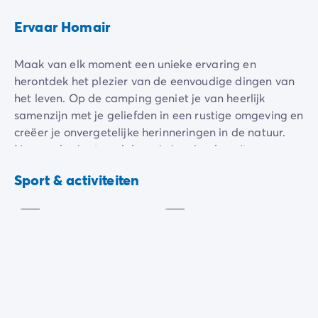
De Homair ervaring
Ervaar Homair
Services & praktische info
Voorzieningen en faciliteiten
Maak van elk moment een unieke ervaring en
Onze cateringpakketten
herontdek het plezier van de eenvoudige dingen van
Service & contact
het leven. Op de camping geniet je van heerlijk
Alle betaalmethoden
samenzijn met je geliefden in een rustige omgeving en
Betaal in termijnen
creëer je onvergetelijke herinneringen in de natuur.
Bereid je voor op je vakantie
Na een dagje strand daag je je vrienden uit voor een
Annuleringsverzekering
potje
tennis
. Avonturiers kunnen bij de receptie een
Speeltuin
Tennis
Sport & activiteiten
fiets
huren
om de prachtige regio Dalmatië te
Inbegrepen
Inbegrepen
verkennen.
Fitness in
de