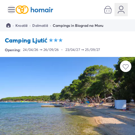
Alle bestemmingen
Camping Kroatië
·
Kroatië
·
Dalmatië
·
Campings in Biograd na Moru
Camping Dalmatië
Camping Split
Camping Ljutić
Camping Istrië
Camping Porec
Opening:
24/04/26
➞
26/09/26
-
23/04/27
➞
25/09/27
Camping Rovinj
Camping Umag
Camping Frankrijk
Camping Bretagne
Camping Corsica
Camping Elzas
Camping Hauts-de-France
Camping Picardië
Camping Languedoc Roussillon
Camping Normandië
Camping Rhône-Alpes