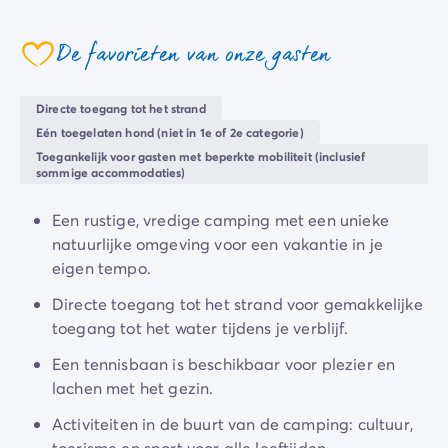
Camping en fietsen met het gezin
huidige moment
in harmonie met de natuur,
wachten
Camping met ANWB-etiket
er vele activiteiten op je in de buurt van de camping.
De favorieten van onze gasten
Camping met hond
coeur
Camping met kinderclub
Camping met overdekt zwembad
Directe toegang tot het strand
Camping met verwarmd zwembad
Eén toegelaten hond (niet in 1e of 2e categorie)
Camping met Waterpark
Toegankelijk voor gasten met beperkte mobiliteit (inclusief
Camping voor baby's en jonge kinderen
sommige accommodaties)
Campings met tienerclub
Gezinsvakantie op de camping
Een rustige, vredige camping met een unieke
Milieubewuste camping
natuurlijke omgeving voor een vakantie in je
Natuurcamping
eigen tempo.
Onze mooiste luxe campings
Directe toegang tot het strand voor gemakkelijke
Welness camping
toegang tot het water tijdens je verblijf.
Per bestemming
Camping Adriatische Kust
Een tennisbaan is beschikbaar voor plezier en
Camping Atlantische Kust
lachen met het gezin.
Camping Camargue
Activiteiten in de buurt van de camping: cultuur,
Camping Côte d'Azur
toerisme en sport voor alle leeftijden.