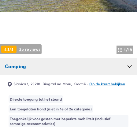
Camping Ardèche
Camping Drôme
Camping Haute-Savoie
Camping Annecy
Camping Italië
Camping Emilia Romagna
Camping Lazio
35 reviews
4.3/5
1/18
Camping Rome
Camping Lombardije
Camping
Camping Gardameer
Camping Peschiera Del Garda
Camping Lago Maggiore
Slanica 1, 23210, Biograd na Moru, Kroatië
-
Op de kaart bekijken
Camping Puglia
Camping Sardinië
Directe toegang tot het strand
Camping Toscane
Eén toegelaten hond (niet in 1e of 2e categorie)
Camping Florence
Camping Montescudaio
Toegankelijk voor gasten met beperkte mobiliteit (inclusief
sommige accommodaties)
Camping Venetië
Camping Lazise