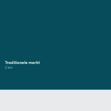
boot en laten u excursies beleven die de grootste
avonturiers waardig zijn, dankzij hun betoverende
landschappen. Vergeet vooral uw camera niet: de
watervallen van het nationaal park Krka zullen het
hele gezin fascineren door hun schoonheid.
Traditionele markt
2 km