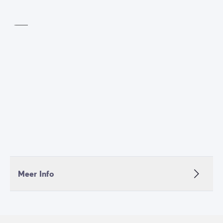
buitenlucht
Inbegrepen
Meer Info