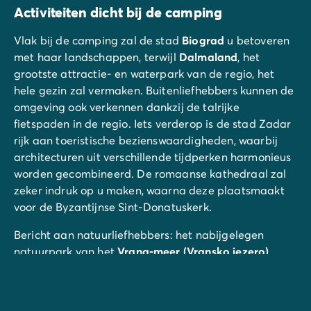
Activiteiten dicht bij de camping
Vlak bij de camping zal de stad
Biograd
u betoveren
met haar landschappen, terwijl
Dalmaland
, het
grootste attractie- en waterpark van de regio, het
hele gezin zal vermaken. Buitenliefhebbers kunnen de
omgeving ook verkennen dankzij de talrijke
fietspaden in de regio. Iets verderop is de stad Zadar
rijk aan toeristische bezienswaardigheden, waarbij
architecturen uit verschillende tijdperken harmonieus
worden gecombineerd. De romaanse kathedraal zal
zeker indruk op u maken, waarna deze plaatsmaakt
voor de Byzantijnse Sint-Donatuskerk.
Bericht aan natuurliefhebbers: het nabijgelegen
natuurpark van het
Vrana-meer (Vransko jezero)
biedt een rustige en ongerepte omgeving, terwijl het
nationaal park Kornati de thuisbasis is van meer dan
100 onbewoonde eilanden. Ze zijn bereikbaar per