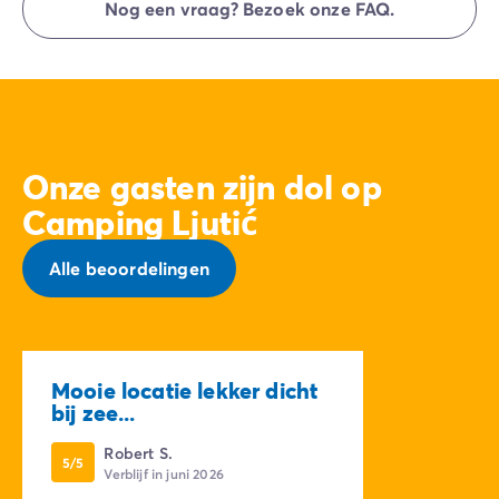
Nog een vraag? Bezoek onze FAQ.
direct bij de receptie van Homair Vacances -
Eurocamp (merken van onze groep).
Onze gasten zijn dol op
Camping Ljutić
Alle beoordelingen
Mooie locatie lekker dicht
bij zee...
Robert S.
5/5
Verblijf in juni 2026