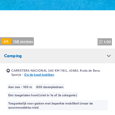
Camping Ardèche
Camping Drôme
Camping Haute-Savoie
Camping Annecy
Camping Italië
Camping Emilia Romagna
Camping Lazio
168 reviews
4/5
1/23
Camping Rome
Camping Lombardije
Camping
Camping Gardameer
Camping Peschiera Del Garda
Camping Lago Maggiore
CARRETERA NACIONAL 340 KM 1183,, 43883, Roda de Bera,
Camping Puglia
Spanje
-
Op de kaart bekijken
Camping Sardinië
Camping Toscane
Aan zee - 100 m
800 staanplaatsen
Camping Florence
Eén toegelaten hond (niet in 1e of 2e categorie)
Camping Montescudaio
Toegankelijk voor gasten met beperkte mobiliteit (maar de
Camping Venetië
accommodaties niet)
Camping Lazise