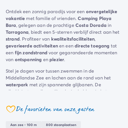
Camping Zeeland
Ontdek een zonnig paradijs voor een
onvergetelijke
Camping Zuid-Holland
vakantie
met familie of vrienden.
Camping Playa
Camping Duitsland
Bara
, gelegen aan de prachtige
Costa Dorada
in
Camping Beieren
Tarragona
, biedt een 5-sterren verblijf direct aan het
Camping Rijnland-Palts
strand
. Profiteer van
kwaliteitsfaciliteiten
,
Camping Oostenrijk
gevarieerde activiteiten
en een
directe toegang
tot
Camping Stiermarken
een
fijn zandstrand
voor gegarandeerde momenten
Camping Slovenië
van
ontspanning
en
plezier
.
Camping Zwitserland
Camping Luxemburg
Stel je dagen voor tussen zwemmen in de
Vakantiethema's
Middellandse Zee en lachen aan de rand van het
Per thema
waterpark
met zijn spannende glijbanen. De
3-sterrencampings
allerkleinsten zullen veilig plezier hebben in het
4-sterrencamping
speciale peuterbad. Zin om te bewegen? Neem deel
5 sterren campings
aan sporttoernooien op het multisportterrein of
De favorieten van onze gasten
Camping aan een rivier
coeur
probeer de
watersportactiviteiten
op het
strand
.
Camping dicht bij een beroemde stad
Ondertussen kunt u ontspannen op de ligstoelen in de
Camping direct aan zee
Aan zee - 100 m
800 staanplaatsen
zon of genieten van een verfrissende cocktail in de bar