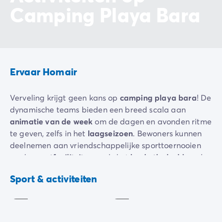
Camping Playa Bara
Ervaar Homair
Verveling krijgt geen kans op
camping playa bara
! De
dynamische teams bieden een breed scala aan
animatie van de week
om de dagen en avonden ritme
te geven, zelfs in het
laagseizoen
. Bewoners kunnen
deelnemen aan vriendschappelijke sporttoernooien
op de
sportfaciliteiten
zoals het
basketbalveld
en de
tafeltennistafels
. Iedereen kan zijn naasten uitdagen
Boogschieten
Aquagym
Sport & activiteiten
voor een potje
minigolf
voor gegarandeerd
Inbegrepen
Inbegrepen
lachmomenten. Kinderen zullen graag lid worden van
de kinderclub die leuke en creatieve
activiteiten
aanbiedt die zijn afgestemd op hun leeftijd.