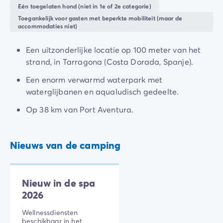
Camping en fietsen met het gezin
Eén toegelaten hond (niet in 1e of 2e categorie)
met uitzicht op zee. 's Avonds kunt u zich laten
Camping met ANWB-etiket
Toegankelijk voor gasten met beperkte mobiliteit (maar de
verleiden door de lokale smaken in het restaurant of
Camping met hond
accommodaties niet)
genieten van de gezellige
animatie
voor het hele
Camping met kinderclub
gezin.
Camping met overdekt zwembad
Een uitzonderlijke locatie op 100 meter van het
Camping met verwarmd zwembad
strand, in Tarragona (Costa Dorada, Spanje).
Camping met Waterpark
Een enorm verwarmd waterpark met
Camping voor baby's en jonge kinderen
waterglijbanen en aqualudisch gedeelte.
Campings met tienerclub
Gezinsvakantie op de camping
Op 38 km van Port Aventura.
Milieubewuste camping
Natuurcamping
Nieuws van de camping
Onze mooiste luxe campings
Welness camping
Per bestemming
Camping Adriatische Kust
Nieuw in de spa
Camping Atlantische Kust
2026
Camping Camargue
Wellnessdiensten
Camping Côte d'Azur
beschikbaar in het