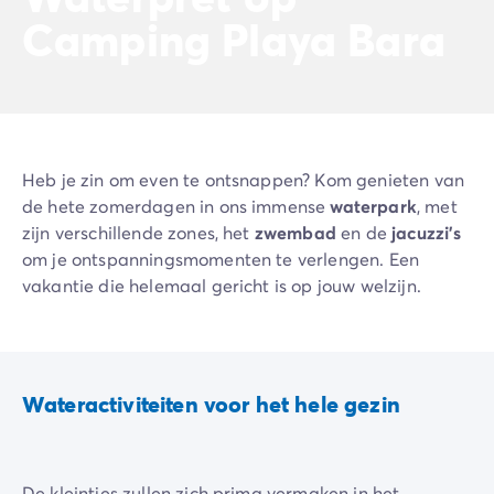
De Homair ervaring
Camping Playa Bara
Services & praktische info
Voorzieningen en faciliteiten
Onze cateringpakketten
Service & contact
Alle betaalmethoden
Betaal in termijnen
Heb je zin om even te ontsnappen? Kom genieten van
Bereid je voor op je vakantie
de hete zomerdagen in ons immense
waterpark
, met
Annuleringsverzekering
zijn verschillende zones, het
zwembad
en de
jacuzzi's
om je ontspanningsmomenten te verlengen. Een
vakantie die helemaal gericht is op jouw welzijn.
Wateractiviteiten voor het hele gezin
De kleintjes zullen zich prima vermaken in het