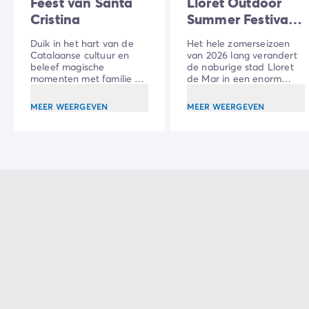
Feest van Santa
Lloret Outdoor
Cristina
Summer Festival
2026
Duik in het hart van de
Het hele zomerseizoen
Catalaanse cultuur en
van 2026 lang verandert
beleef magische
de naburige stad Lloret
momenten met familie of
de Mar in een enorm
vrienden, tussen
openluchtpodium voor de
maritieme passie,
nieuwe editie van het
MEER WEERGEVEN
MEER WEERGEVEN
traditionele dansen en
Lloret Outdoor Summer
vuurwerk!
Festival.