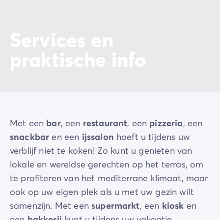
Services en
praktische info
Met een
bar
, een
restaurant
, een
pizzeria
, een
snackbar
en een
ijssalon
hoeft u tijdens uw
verblijf niet te koken! Zo kunt u genieten van
lokale en wereldse gerechten op het terras, om
te profiteren van het mediterrane klimaat, maar
ook op uw eigen plek als u met uw gezin wilt
samenzijn. Met een
supermarkt
, een
kiosk
en
een
bakkerij
kunt u tijdens uw vakantie