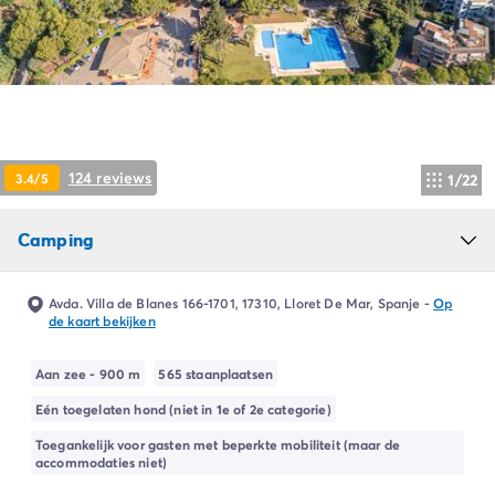
Camping Ardèche
Camping Drôme
Camping Haute-Savoie
Camping Annecy
Camping Italië
Camping Emilia Romagna
Camping Lazio
124 reviews
3.4/5
1/22
Camping Rome
Camping Lombardije
Camping
Camping Gardameer
Camping Peschiera Del Garda
Camping Lago Maggiore
Avda. Villa de Blanes 166-1701, 17310, Lloret De Mar, Spanje
-
Op
Camping Puglia
de kaart bekijken
Camping Sardinië
Camping Toscane
Aan zee - 900 m
565 staanplaatsen
Camping Florence
Eén toegelaten hond (niet in 1e of 2e categorie)
Camping Montescudaio
Toegankelijk voor gasten met beperkte mobiliteit (maar de
Camping Venetië
accommodaties niet)
Camping Lazise