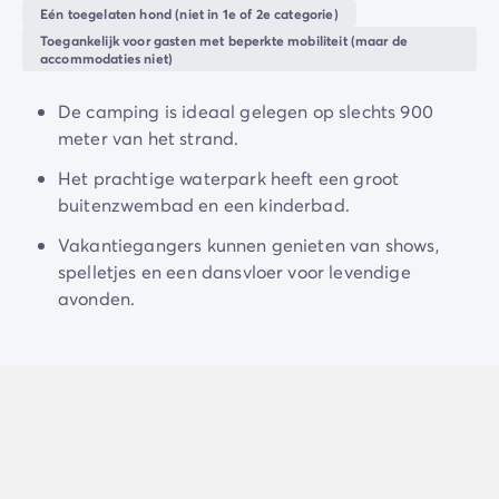
Camping en fietsen met het gezin
dansvloer.
Eén toegelaten hond (niet in 1e of 2e categorie)
Camping met ANWB-etiket
Toegankelijk voor gasten met beperkte mobiliteit (maar de
De camping bevindt zich in het centrum van Lloret del
Camping met hond
accommodaties niet)
Mar, waardoor u volop kunt genieten van de
Camping met kinderclub
dynamische zomersfeer
en de vele activiteiten van
Camping met overdekt zwembad
De camping is ideaal gelegen op slechts 900
deze beroemde badplaats.
Camping met verwarmd zwembad
meter van het strand.
Camping met Waterpark
Het prachtige waterpark heeft een groot
Camping voor baby's en jonge kinderen
buitenzwembad en een kinderbad.
Campings met tienerclub
Gezinsvakantie op de camping
Vakantiegangers kunnen genieten van shows,
Milieubewuste camping
spelletjes en een dansvloer voor levendige
Natuurcamping
avonden.
Onze mooiste luxe campings
Welness camping
Per bestemming
Camping Adriatische Kust
Camping Atlantische Kust
Camping Camargue
Camping Côte d'Azur