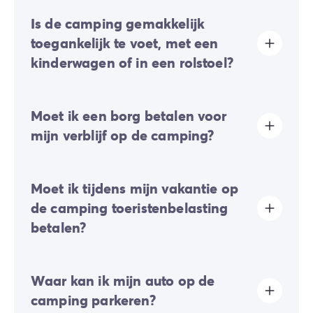
Is de camping gemakkelijk
toegankelijk te voet, met een
kinderwagen of in een rolstoel?
Grotendeels vlak terrein:
er zijn enkele lichte hellingen
Moet ik een borg betalen voor
aanwezig, maar deze hinderen over het algemeen het
verplaatsen te voet of met een kinderwagen niet.
mijn verblijf op de camping?
De toegankelijkheid voor PBM (Personen met
Beperkte Mobiliteit) van alle infrastructuren is niet
gegarandeerd. Specifiek aangepaste accommodaties
Ja, er zal een borgsom van u gevraagd worden tijdens
zijn beschikbaar op een selectie van campings.
Moet ik tijdens mijn vakantie op
uw online check-in of eenmaal ter plaatse.
de camping toeristenbelasting
betalen?
Toeristenbelasting wordt in bijna alle toeristische
Waar kan ik mijn auto op de
plaatsen geheven. Je moet deze dus bij je online
reservering of ter plaatse betalen.
camping parkeren?