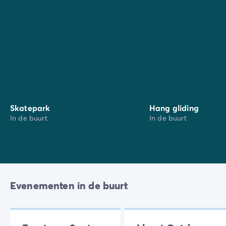
Als u over een vervoermiddel beschikt, kunt u een
excursie maken om de wonderen van
Barcelona
te
ontdekken. Met de vele bezienswaardigheden,
winkelmogelijkheden en culinaire ontdekkingen zult u
nog meer genieten van Spanje!
Skatepark
Hang gliding
In de buurt
In de buurt
Evenementen in de buurt