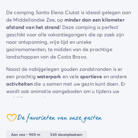
Camping Zeeland
De camping Santa Elena Ciutat is ideaal gelegen aan
Camping Zuid-Holland
de Middellandse Zee, op
minder dan een kilometer
Camping Duitsland
afstand van het strand
! Deze camping is perfect
Camping Beieren
geschikt voor alle vakantiegangers die op zoek zijn
Camping Rijnland-Palts
naar ontspanning, vrije tijd en unieke
Camping Oostenrijk
gezinsmomenten, te midden van de prachtige
Camping Stiermarken
landschappen van de Costa Brava.
Camping Slovenië
Camping Zwitserland
Naast de nabijgelegen gouden zandstranden is er
Camping Luxemburg
een prachtig
waterpark
en vele
sportieve
en andere
Vakantiethema's
activiteiten
die u samen met uw gezin kunt doen. Er
Per thema
wordt ook animatie aangeboden om u tijdens uw
3-sterrencampings
verblijf te vermaken.
4-sterrencamping
5 sterren campings
U kunt ook profiteren van de vele faciliteiten die de
De favorieten van onze gasten
Camping aan een rivier
camping aanbiedt en volop genieten van uw vakantie
coeur
Camping dicht bij een beroemde stad
door gebruik te maken van het restaurant, de ijssalon
Camping direct aan zee
of de pizzeria en niet te vergeten de onvermijdelijke
Aan zee - 900 m
565 staanplaatsen