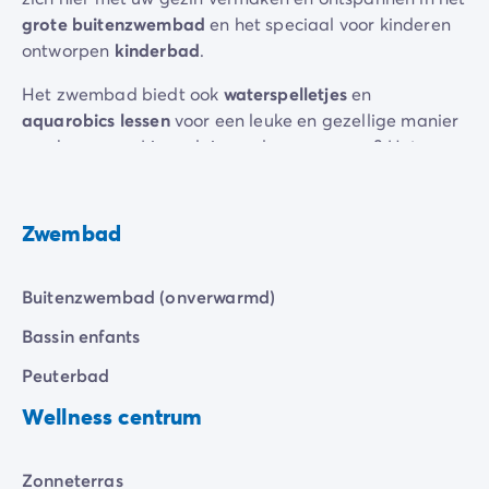
De Homair ervaring
grote buitenzwembad
en het speciaal voor kinderen
Services & praktische info
ontworpen
kinderbad
.
Voorzieningen en faciliteiten
Het zwembad biedt ook
waterspelletjes
en
Onze cateringpakketten
aquarobics lessen
voor een leuke en gezellige manier
Service & contact
van bewegen. Liever luieren dan zwemmen? Het
Alle betaalmethoden
zonneterras
is perfect geschikt om te lezen, te zonnen
Betaal in termijnen
en te ontspannen aan de rand van het zwembad, met
Bereid je voor op je vakantie
een geweldig uitzicht op de palmbomen en de groene
Annuleringsverzekering
Zwembad
vegetatie rond de camping.
Buitenzwembad (onverwarmd)
Bassin enfants
Peuterbad
Wellness centrum
Zonneterras