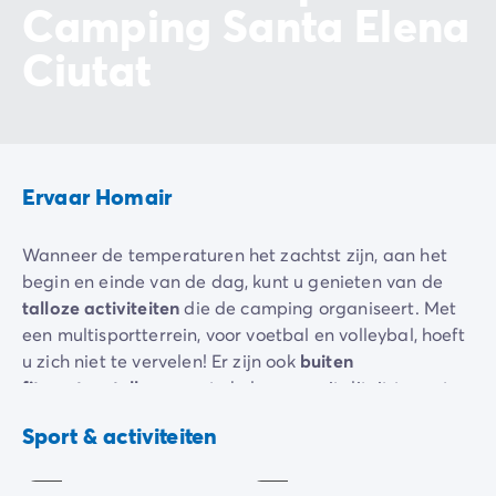
Camping Santa Elena
Ciutat
Ervaar Homair
Wanneer de temperaturen het zachtst zijn, aan het
begin en einde van de dag, kunt u genieten van de
talloze activiteiten
die de camping organiseert. Met
een multisportterrein, voor voetbal en volleybal, hoeft
u zich niet te vervelen! Er zijn ook
buiten
fitnesstoestellen
om u te helpen uw vitaliteit terug te
vinden.
Volleybal
Billard
Sport & activiteiten
Inbegrepen
Inbegrepen
Sport u liever in een groep? Ontdek onze
aquarobics-
en
zumbalessen
om u in een goed humeur uit te leven.