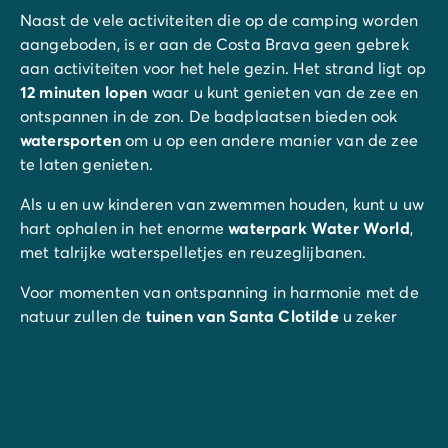
Naast de vele activiteiten die op de camping worden
aangeboden, is er aan de Costa Brava geen gebrek
aan activiteiten voor het hele gezin. Het strand ligt op
12 minuten lopen
waar u kunt genieten van de zee en
ontspannen in de zon. De badplaatsen bieden ook
watersporten
om u op een andere manier van de zee
te laten genieten.
Als u en uw kinderen van zwemmen houden, kunt u uw
hart ophalen in het enorme
waterpark Water World
,
met talrijke waterspelletjes en reuzeglijbanen.
Voor momenten van ontspanning in harmonie met de
natuur zullen de
tuinen van Santa Clotilde
u zeker
weten te bekoren! Deze prachtige botanische tuin ligt
op slechts enkele minuten van de camping. U bent er
even helemaal tussenuit, te midden van een
weelderige vegetatie met uitzicht op zee.