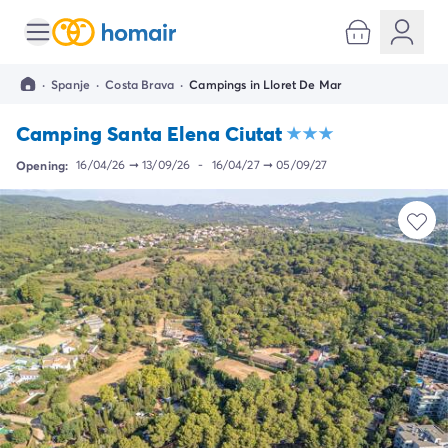
Alle bestemmingen
Camping Kroatië
·
Spanje
·
Costa Brava
·
Campings in Lloret De Mar
Camping Dalmatië
Camping Split
Camping Santa Elena Ciutat
Camping Istrië
Camping Porec
Opening:
16/04/26
➞
13/09/26
-
16/04/27
➞
05/09/27
Camping Rovinj
Camping Umag
Camping Frankrijk
Camping Bretagne
Camping Corsica
Camping Elzas
Camping Hauts-de-France
Camping Picardië
Camping Languedoc Roussillon
Camping Normandië
Camping Rhône-Alpes