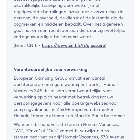
uitdrukkelijke toewijzing door wettelijke of
Camping Zeeland
regelgevende bepalingen inzake deze verwerking, de
Camping Zuid-Holland
persoon, de overheid, de dienst of de instantie die de
Camping Duitsland
oogmerken en middelen bepaalt. Over het algemeen
Camping Beieren
gaat het om een rechtspersoon die door zijn wettelijke
Camping Rijnland-Palts
vertegenwoordiger belichaamd wordt.
Camping Oostenrijk
(Bron: CNIL -
https://www.cnil.fr/fr/glossaire
)
Camping Stiermarken
Camping Slovenië
Camping Zwitserland
Verantwoordelijke voor verwerking
Camping Luxemburg
European Camping Group omvat een aantal
Vakantiethema's
dochterondernemingen, waarbij het bedrijf Homair
Per thema
Vacances SAS de rol van verantwoordelijke voor
3-sterrencampings
verwerking op zich neemt met betrekking tot uw
4-sterrencamping
persoonsgegevens voor alle boekingswebsites voor
campingvakanties in Zuid-Europa van de merken
5 sterren campings
Homair, Tohapi by Homair en Marvilla Parks by Homair.
Camping aan een rivier
Wanneer dit handvest de termen Homair Vacances,
Camping dicht bij een beroemde stad
"Wij", "Onze" of "Ons" vermeldt, verwijzen deze
Camping direct aan zee
termen naar het bedrijf Homair Vacances, 570 Avenue