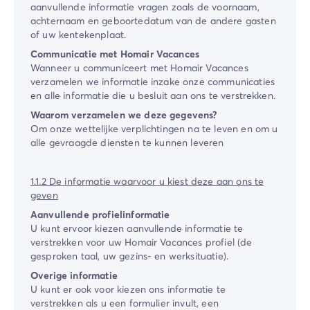
aanvullende informatie vragen zoals de voornaam,
De Homair ervaring
achternaam en geboortedatum van de andere gasten
Services & praktische info
of uw kentekenplaat.
Voorzieningen en faciliteiten
Communicatie met Homair Vacances
Onze cateringpakketten
Wanneer u communiceert met Homair Vacances
Service & contact
verzamelen we informatie inzake onze communicaties
Alle betaalmethoden
en alle informatie die u besluit aan ons te verstrekken.
Betaal in termijnen
Waarom verzamelen we deze gegevens?
Bereid je voor op je vakantie
Om onze wettelijke verplichtingen na te leven en om u
alle gevraagde diensten te kunnen leveren
Annuleringsverzekering
1.1.2 De informatie waarvoor u kiest deze aan ons te
geven
Aanvullende profielinformatie
U kunt ervoor kiezen aanvullende informatie te
verstrekken voor uw ​Homair Vacances​ profiel (de
gesproken taal, uw gezins- en werksituatie).
Overige informatie
U kunt er ook voor kiezen ons informatie te
verstrekken als u een formulier invult, een