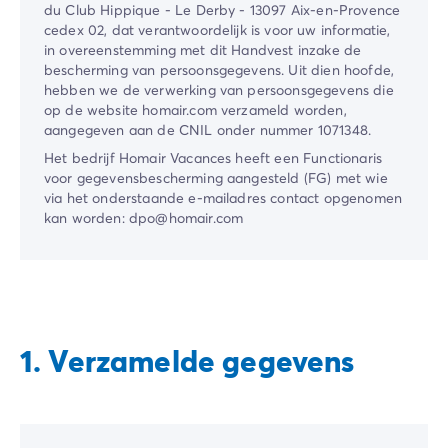
Camping en fietsen met het gezin
du Club Hippique - Le Derby - 13097 Aix-en-Provence
Camping met ANWB-etiket
cedex 02, dat verantwoordelijk is voor uw informatie,
Camping met hond
in overeenstemming met dit Handvest inzake de
bescherming van persoonsgegevens. Uit dien hoofde,
Camping met kinderclub
hebben we de verwerking van persoonsgegevens die
Camping met overdekt zwembad
op de website homair.com​ verzameld worden,
Camping met verwarmd zwembad
aangegeven aan de CNIL onder nummer 1071348.
Camping met Waterpark
Het bedrijf ​Homair Vacances​ heeft een Functionaris
Camping voor baby's en jonge kinderen
voor gegevensbescherming aangesteld (FG) met wie
Campings met tienerclub
via het onderstaande e-mailadres contact opgenomen
Gezinsvakantie op de camping
kan worden: dpo@homair.com
Milieubewuste camping
Natuurcamping
Onze mooiste luxe campings
Welness camping
Per bestemming
1. Verzamelde gegevens
Camping Adriatische Kust
Camping Atlantische Kust
Camping Camargue
Camping Côte d'Azur