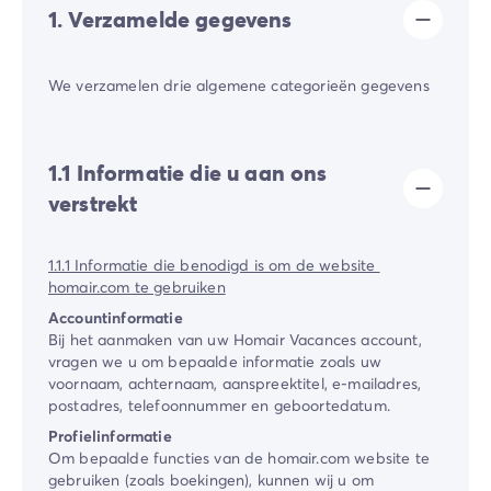
Camping Gorges du Verdon
1. Verzamelde gegevens
Camping Middellandse Zee
Camping Noord-Frankrijk
We verzamelen drie algemene categorieën gegevens
Deals & voordelen
Topdeals
/nl/aanbiedingen
Voordelen & goede deals
Verwijs een vriend
1.1 Informatie die u aan ons
Loyaliteitsprogramma
verstrekt
Nieuwe campings 2026
Ontdek onze accommodaties
1.1.1 Informatie die benodigd is om de website ​
Onze stacaravan aanbod
/nl/stacaravans
homair.com​ te gebruiken
Ultimate stacaravans
/nl/de-ultimate-accommodaties
Accountinformatie
Premium stacaravans
/nl/camping-premium-stacarava
Bij het aanmaken van uw Homair Vacances account,
Overige accommodaties
/nl/overige-accommodatie
vragen we u om bepaalde informatie zoals uw
Campingplaats
/nl/staanplaatsen
voornaam, achternaam, aanspreektitel, e-mailadres,
Stacaravans voor grote gezinnen
/nl/mobil-homes-famil
postadres, telefoonnummer en geboortedatum.
PBM-stacaravans
/nl/pbm-stacaravans
Profielinformatie
Welkom bij Homair
Om bepaalde functies van de ​homair.com​ website te
gebruiken (zoals boekingen), kunnen wij u om
Beleef de ervaring