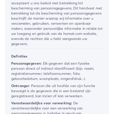
Camping Spanje
accepteert u ons beleid met betrekking tot
bescherming van persoonsgegevens. Dit handvest met
Camping Cantabrië
betrekking tot de bescherming van persoonsgegevens
Camping San Sebastian
beschrijft de manier waarop wij informatie over u
Camping Portugal
verzamelen, gebruiken, verwerken en openbaar
Camping Algarve
maken, waaronder persoonlijke informatie in relatie tot
Andere bestemmingen
uw toegang en gebruik van de homair.com website,
evenals de rechten die u hebt aangaande uw
Camping Nederland
gegevens.
Camping Friesland
Camping Gelderland
Definities
Camping Arnhem
Persoonsgegeven:
Elk gegeven dat een fysieke
Camping Betuwe
persoon direct of indirect identificeert (bijv. naam,
Camping Nijmegen
registratienummer, telefoonnummer, foto,
Camping Veluwe
geboortedatum, woonplaats, vingerafdruk...).
Camping Voorthuizen
Ontvanger
: Persoon die uit hoofde van zijn functie
Camping Limburg
bevoegd is de gegevens die in een bestand zijn
Camping Noord-Brabant
geregistreerd, kan inzien of kan verwerken.
Camping Overijssel
Verantwoordelijke voor verwerking:
De
Camping Hardenberg
verantwoordelijke voor een verwerking van
Camping Twente
persoonsgegevens is, behalve in geval van