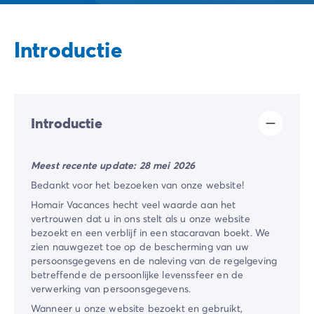
Camping Ardèche
Camping Drôme
Camping Haute-Savoie
Introductie
Camping Annecy
Camping Italië
Camping Emilia Romagna
Camping Lazio
Camping Rome
Introductie
Camping Lombardije
Camping Gardameer
Meest recente update: 28 mei 2026
Camping Peschiera Del Garda
Bedankt voor het bezoeken van onze website!
Camping Lago Maggiore
Camping Puglia
Homair Vacances hecht veel waarde aan het
vertrouwen dat u in ons stelt als u onze website
Camping Sardinië
bezoekt en een verblijf in een stacaravan boekt. We
Camping Toscane
zien nauwgezet toe op de bescherming van uw
Camping Florence
persoonsgegevens en de naleving van de regelgeving
Camping Montescudaio
betreffende de persoonlijke levenssfeer en de
Camping Venetië
verwerking van persoonsgegevens.
Camping Lazise
Wanneer u onze website bezoekt en gebruikt,