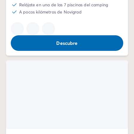
Relájate en una de las 7 piscinas del camping
Vive la experiencia
A pocos kilómetros de Novigrad
La Experiencia Homair
Servicios & info práctica
Servicios a la carta
Nuestros paquetes de catering
Corresponsales atentos a ti
Descubre
Prepara tu estancia
Seguro de anulación
Formas de pago