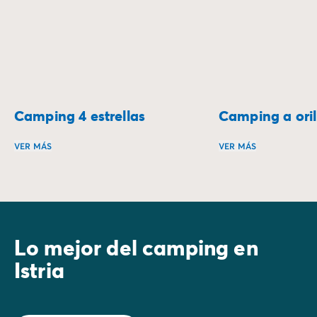
Camping 4 estrellas
Camping a oril
VER MÁS
VER MÁS
¿Qué te parecería pasar tus vacaciones en un camping de 
Despiértate al son
Lo mejor del camping en
Istria