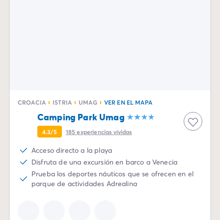
Todas nuestras temáticas
Por tema
Camping 3 estrellas
Camping 4 estrellas
Camping a orillas del mar
Camping cerca de una magnífica ciudad
Camping con Club Junior
Camping con Mini Club
Camping con parque acuático
CROACIA
ISTRIA
UMAG
VER EN EL MAPA
Camping con piscina climatizada
Camping Park Umag
Camping con un bebé
Camping en familia
4.3/5
185
experiencias vividas
Camping en plena naturaleza
Acceso directo a la playa
Camping que admite perros
Disfruta de una excursión en barco a Venecia
Campings 5 estrellas
Prueba los deportes náuticos que se ofrecen en el
Campings de lujo
parque de actividades Adrealina
Por destino
Camping Costa Azul
Camping Isla de Elba