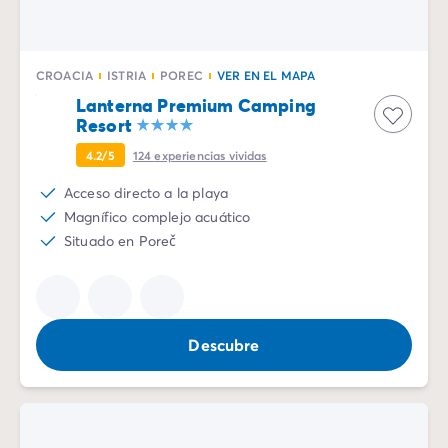
Camping Emilia Romaña
Camping Latium
Camping Roma
CROACIA
ISTRIA
POREC
VER EN EL MAPA
Camping Lombardía
Lanterna Premium Camping
Camping Lago de Guardia
Resort
Camping Lago Mayor
4.2/5
124
experiencias vividas
Camping Piamonte
Camping Toscana
Acceso directo a la playa
Camping Véneto
Magnífico complejo acuático
Camping Venecia
Situado en Poreč
Camping Croacia
Otros destinos
Camping Alemania
Camping Holanda
Descubre
Camping Suiza
Camping Austria
Camping Luxemburgo
Camping Eslovenia