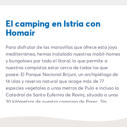
Camping Montroig
Camping Salou
Camping Sitges
El camping en Istria con
Camping Tarragona
Camping Comunidad Valenciana
Homair
Camping Costa Blanca
Camping Alfaz del Pi
Para disfrutar de las maravillas que ofrece esta joya
Camping Alicante
mediterránea, hemos instalado nuestros mobil-homes
Camping Benidorm
y bungalows por todo el litoral, lo que permite a
Camping Costa de Azahar
nuestros campistas estar cerca de todos los que
Camping Peniscola
posee. El Parque Nacional Brijuni, un archipiélago de
Camping Portugal
14 islas y reserva natural que acoge más de 77
Camping Algarve
especies vegetales a unos metros de Pula e incluso la
Camping Norte de Portugal
Catedral de Santa Eufemia de Rovinj, situada a unos
Camping Oporto
30 kilómetros de nuestro camping de Porec. Sin
Camping Francia
olvidar el Templo de Augusto o lospueblos de
Camping Aquitania
Motovun y Groznjan.
Camping Dordoña - Périgord
Camping Gironda
Nuestros campings croatas son el punto de partida