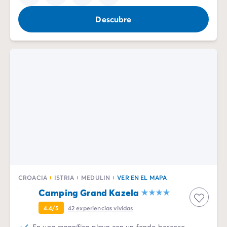
Descubre
CROACIA
ISTRIA
MEDULIN
VER EN EL MAPA
Camping Grand Kazela
4.4/5
42
experiencias vividas
En una magnífica playa con un fondo boscoso