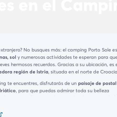
es en el Campi
extranjero? No busques más: el camping Porto Sole es
nas, sol
y numerosas actividades te esperan para qu
leves hermosos recuerdos. Gracias a su ubicación, es 
dora región de Istria
, situada en el norte de Croacia
g te encuentres, disfrutarás de un
paisaje de postal
driático
, para que puedas admirar toda su belleza
 sobre una tumbona. También tendrás la oportunidad
 se divierten en el
área de juegos flotante
de la bahí
s
 actividades a la sombra de los árboles y de los set