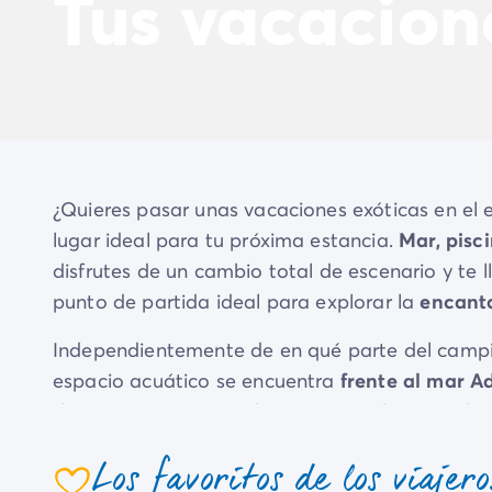
Tus vacacion
El espíritu Homair
Vive la experiencia
La Experiencia Homair
Servicios & info práctica
Servicios a la carta
Nuestros paquetes de catering
Corresponsales atentos a ti
Prepara tu estancia
¿Quieres pasar unas vacaciones exóticas en el 
Seguro de anulación
lugar ideal para tu próxima estancia.
Mar, pisci
Formas de pago
disfrutes de un cambio total de escenario y te l
punto de partida ideal para explorar la
encanta
Independientemente de en qué parte del campin
espacio acuático se encuentra
frente al mar A
durante tus sesiones de natación o bronceado
relajarte en la playa mientras los más pequeños
Los favoritos de los viajero
En el recinto del camping, te esperan numerosas