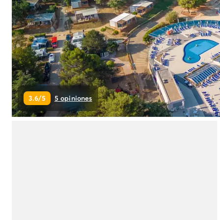
Camping Montroig
Camping Salou
Camping Sitges
Camping Tarragona
Camping Comunidad Valenciana
Camping Costa Blanca
Camping Alfaz del Pi
Camping Alicante
3.6/5
5 opiniones
Camping Benidorm
Camping Costa de Azahar
Camping Peniscola
Camping Portugal
Camping Algarve
Camping Norte de Portugal
Camping Oporto
Camping Francia
Camping Aquitania
Camping Dordoña - Périgord
Camping Gironda