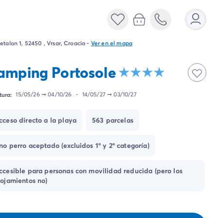
etalon 1, 52450 , Vrsar, Croacia
-
Ver en el mapa
amping Portosole
tura:
15/05/26
➞
04/10/26
-
14/05/27
➞
03/10/27
cceso directo a la playa
563 parcelas
no perro aceptado (excluidos 1º y 2º categoría)
ccesible para personas con movilidad reducida (pero los
lojamientos no)