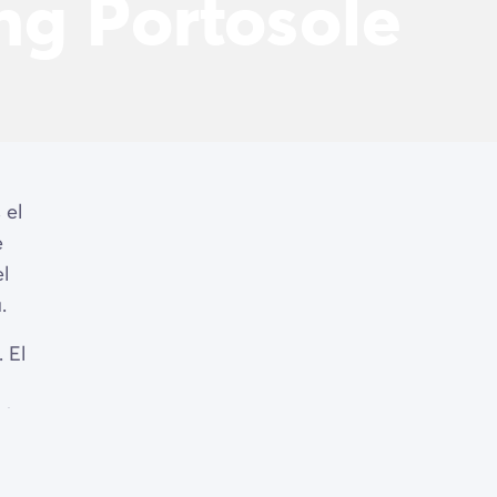
ng Portosole
 el
e
el
.
. El
 de
a.
os