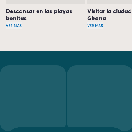
Descansar en las playas
Visitar la ciuda
bonitas
Girona
VER MÁS
VER MÁS
Con tu familia, tus amigos o tu pareja, podrás disfrutar d
Si tienes la oportun