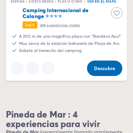
ESPAÑA
COSTA BRAVA
PLATJA D'ARO
VER EN EL MAPA
Camping Internacional de
Calonge
3.9/5
268
experiencias vividas
A 200 m de una magnífica playa con "Bandera Azul"
Muy cerca de la estación balnearia de Playa de Aro
Súbete al trenecito del camping
Descubre
Pineda de Mar : 4
experiencias para vivir
Pineda de Mar
(generalmente llamado simplemente