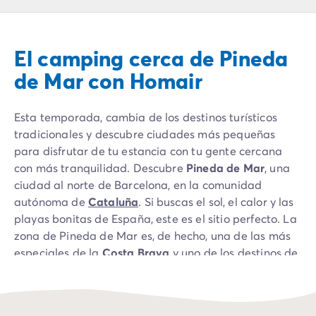
Camping Montroig
Camping Salou
Camping Sitges
El camping cerca de Pineda
Camping Tarragona
Camping Comunidad Valenciana
de Mar con Homair
Camping Costa Blanca
Camping Alfaz del Pi
Esta temporada, cambia de los destinos turísticos
Camping Alicante
tradicionales y descubre ciudades más pequeñas
Camping Benidorm
para disfrutar de tu estancia con tu gente cercana
Camping Costa de Azahar
con más tranquilidad. Descubre
Pineda de Mar
, una
Camping Peniscola
ciudad al norte de Barcelona, en la comunidad
Camping Portugal
autónoma de
Cataluña
. Si buscas el sol, el calor y las
Camping Algarve
playas bonitas de España, este es el sitio perfecto. La
Camping Norte de Portugal
zona de Pineda de Mar es, de hecho, una de las más
Camping Oporto
especiales de la
Costa Brava
y uno de los destinos de
Camping Francia
campings en España más populares entre los turistas,
Camping Aquitania
destacando por su gran playa de arena dorada y por
Camping Dordoña - Périgord
la belleza del Parque Nacional de Montenegro.
Camping Gironda