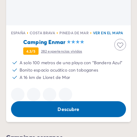
Camping Emilia Romaña
Camping Latium
Camping Roma
Camping Lombardía
ESPAÑA
COSTA BRAVA
PINEDA DE MAR
VER EN EL MAPA
Camping Lago de Guardia
Camping Enmar
Camping Lago Mayor
Camping Piamonte
4.3/5
282
experiencias vividas
Camping Toscana
A solo 100 metros de una playa con "Bandera Azul"
Camping Véneto
Bonito espacio acuático con toboganes
Camping Venecia
A 16 km de Lloret de Mar
Camping Croacia
Otros destinos
Camping Alemania
Camping Holanda
Camping Suiza
Descubre
Camping Austria
Camping Luxemburgo
Camping Eslovenia