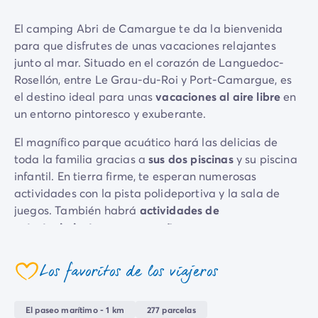
Camping Emilia Romaña
El camping Abri de Camargue te da la bienvenida
Camping Latium
para que disfrutes de unas vacaciones relajantes
Camping Roma
junto al mar. Situado en el corazón de Languedoc-
Camping Lombardía
Rosellón, entre Le Grau-du-Roi y Port-Camargue, es
Camping Lago de Guardia
el destino ideal para unas
vacaciones al aire libre
en
Camping Lago Mayor
un entorno pintoresco y exuberante.
Camping Piamonte
Camping Toscana
El magnífico parque acuático hará las delicias de
Camping Véneto
toda la familia gracias a
sus dos piscinas
y su piscina
Camping Venecia
infantil. En tierra firme, te esperan numerosas
Camping Croacia
actividades con la pista polideportiva y la sala de
Otros destinos
juegos. También habrá
actividades de
Camping Alemania
entretenimiento
para pequeños y mayores, para
Camping Holanda
disfrutar de una estancia colmada de recuerdos
Camping Suiza
inolvidables.
Los favoritos de los viajeros
Camping Austria
coeur
Camping Luxemburgo
Para disfrutar plenamente del
ambiente tranquilo y
Camping Eslovenia
acogedor del camping
, todas las parcelas están
El paseo marítimo - 1 km
277 parcelas