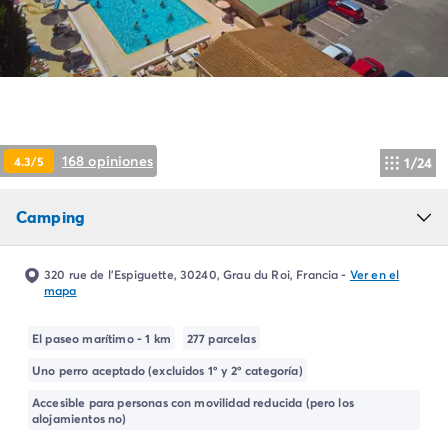
Camping Montroig
Camping Salou
Camping Sitges
Camping Tarragona
Camping Comunidad Valenciana
Camping Costa Blanca
Camping Alfaz del Pi
168 opiniones
4.3/5
1/24
Camping Alicante
Camping Benidorm
Camping
Camping Costa de Azahar
Camping Peniscola
Camping Portugal
320 rue de l'Espiguette, 30240, Grau du Roi, Francia
-
Ver en el
Camping Algarve
mapa
Camping Norte de Portugal
Camping Oporto
El paseo marítimo - 1 km
277 parcelas
Camping Francia
Uno perro aceptado (excluidos 1º y 2º categoría)
Camping Aquitania
Accesible para personas con movilidad reducida (pero los
Camping Dordoña - Périgord
alojamientos no)
Camping Gironda