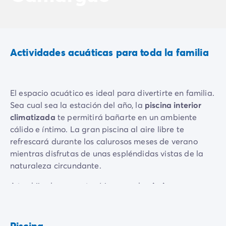
Vive la experiencia
La Experiencia Homair
Servicios & info práctica
Servicios a la carta
Actividades acuáticas para toda la familia
Nuestros paquetes de catering
Corresponsales atentos a ti
Prepara tu estancia
El espacio acuático es ideal para divertirte en familia.
Seguro de anulación
Sea cual sea la estación del año, la
piscina interior
Formas de pago
climatizada
te permitirá bañarte en un ambiente
cálido e íntimo. La gran piscina al aire libre te
refrescará durante los calurosos meses de verano
mientras disfrutas de unas espléndidas vistas de la
naturaleza circundante.
A tus hijos les encantará jugar en la
piscina
especialmente diseñada para ellos. También tendrán
a su disposición juegos, así como una
fuente
en forma
de delfín. ¡El buen humor y la diversión están
Piscina