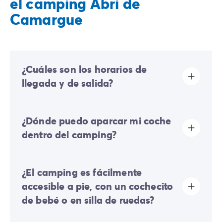
el camping Abri de
Camargue
¿Cuáles son los horarios de
llegada y de salida?
Las llegadas se realizan de 16:00 a 19:00. Las salidas
¿Dónde puedo aparcar mi coche
se realizan de 08:00 a 10:00. A tu llegada, dirígete
directamente a la recepción de Homair Vacances -
dentro del camping?
Eurocamp (marcas de nuestro grupo).
En el camping solo se permite un vehículo; cualquier
¿El camping es fácilmente
coche adicional deberá estacionar en el aparcamiento
exterior.
accesible a pie, con un cochecito
Algunas parcelas permiten estacionar su vehículo; si no
de bebé o en silla de ruedas?
es el caso, se pondrá a su disposición un aparcamiento
alejado cerca de su alojamiento.