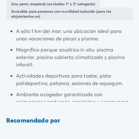
Todas nuestras temáticas
espaciadas y son sombreadas. Serenidad, intimidad y
Uno perro aceptado (excluidos 1º y 2º categoría)
Por tema
comodidad serán las palabras clave de tu estancia.
Accesible para personas con movilidad reducida (pero los
Camping 3 estrellas
alojamientos no)
Camping 4 estrellas
Camping a orillas del mar
A sólo 1 km del mar: una ubicación ideal para
Camping cerca de una magnífica ciudad
unas vacaciones de playa y piscina.
Camping con Club Junior
Magnífico parque acuático in situ: piscina
Camping con Mini Club
exterior, piscina cubierta climatizada y piscina
Camping con parque acuático
infantil.
Camping con piscina climatizada
Camping con un bebé
Actividades deportivas para todos: pista
Camping en familia
polideportiva, petanca, sesiones de aquagym.
Camping en plena naturaleza
Ambiente acogedor garantizado con
Camping que admite perros
animaciones nocturnas, conciertos y juegos para
Campings 5 estrellas
toda la familia.
Campings de lujo
Recomendado por
Por destino
Camping Costa Azul
Camping Isla de Elba