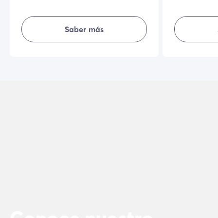
entorno natural privilegiado y la
tienen su esp
calidad de sus equipamientos
equipada, te
interiores harán que tus vacaciones
sencillez, inti
Saber más
sean aún más agradables.
unas vacacion
Conoce nuestro