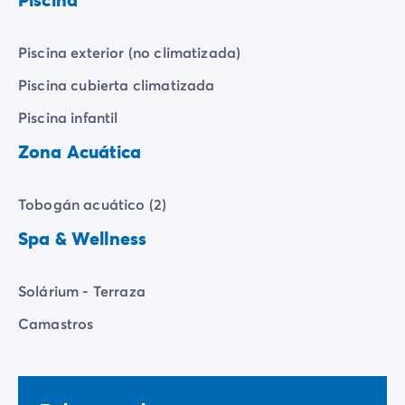
garantizados!
Para relajarte, tomar el sol o supervisar a tus hijos,
Piscina exterior (no climatizada)
puedes sentarte en una de las muchas
tumbonas
Piscina cubierta climatizada
dispuestas alrededor de la piscina.
Piscina infantil
Zona Acuática
Tobogán acuático (2)
Spa & Wellness
Solárium - Terraza
Camastros