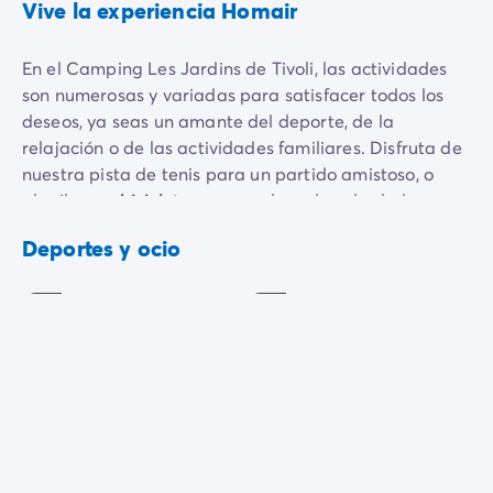
Vive la experiencia Homair
En el Camping Les Jardins de Tivoli, las actividades
son numerosas y variadas para satisfacer todos los
deseos, ya seas un amante del deporte, de la
relajación o de las actividades familiares. Disfruta de
nuestra pista de tenis para un partido amistoso, o
Mini-
Área
alquila
una bicicleta
para explorar los alrededores en
golf
de
plena naturaleza. Los más pequeños podrán
juegos
Con
Deportes y ocio
divertirse en
el área de juegos
mientras tú te relajas
coste
Incluido
cerca.
Los amantes del deporte encontrarán su felicidad en
nuestra
zona multideportiva
para partidos de
baloncesto, balonmano o incluso ping-pong. Y si
prefieres una actividad acuática, participa en
nuestras
sesiones de aquagym o Zumba
para
mantenerte en forma mientras te diviertes. Por la
Baloncesto
Petanca
noche, ¡es hora de la animación! Disfruta de
Incluido
Incluido