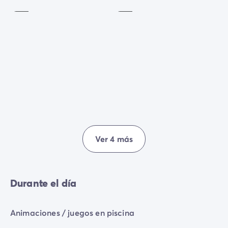
espectáculos, conciertos o una noche de baile para
terminar el día con estilo. Sea cual sea tu programa,
¡hay para todos los gustos!
Ver 4 más
Durante el día
Animaciones / juegos en piscina