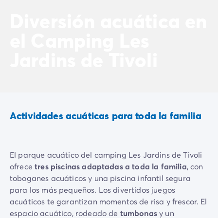
Vive la experiencia
Diversión acuática en
La Experiencia Homair
el Camping Les
Servicios & info práctica
Servicios a la carta
Jardins de Tivoli
Nuestros paquetes de catering
Corresponsales atentos a ti
Prepara tu estancia
Seguro de anulación
Formas de pago
Actividades acuáticas para toda la familia
El parque acuático del camping Les Jardins de Tivoli
ofrece
tres piscinas adaptadas a toda la familia
, con
toboganes acuáticos y una piscina infantil segura
para los más pequeños. Los divertidos juegos
acuáticos te garantizan momentos de risa y frescor. El
espacio acuático, rodeado de
tumbonas
y un