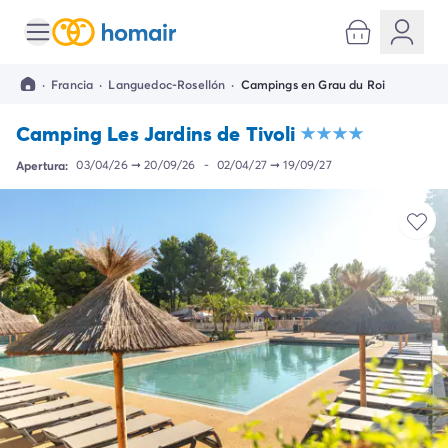
Todos destinos
Camping España
·
Francia
·
Languedoc-Rosellón
·
Campings en Grau du Roi
Camping Cantabria
Camping Noja
Camping Les Jardins de Tivoli
Camping San Sebastian
Camping Santander
Apertura:
03/04/26
➞
20/09/26
-
02/04/27
➞
19/09/27
Camping Catalunya
Camping Costa Brava
Camping Barcelona
Camping Begur
Camping Blanes
Camping Girona
Camping Palamos
Camping Tossa de Mar
Camping Costa Dorada
Camping Cambrils
Camping Creixell