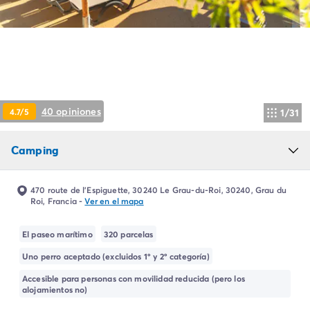
Camping Montroig
Camping Salou
Camping Sitges
Camping Tarragona
Camping Comunidad Valenciana
Camping Costa Blanca
Camping Alfaz del Pi
40 opiniones
4.7/5
1/31
Camping Alicante
Camping Benidorm
Camping
Camping Costa de Azahar
Camping Peniscola
Camping Portugal
470 route de l’Espiguette, 30240 Le Grau-du-Roi, 30240, Grau du
Camping Algarve
Roi, Francia
-
Ver en el mapa
Camping Norte de Portugal
Camping Oporto
El paseo marítimo
320 parcelas
Camping Francia
Uno perro aceptado (excluidos 1º y 2º categoría)
Camping Aquitania
Accesible para personas con movilidad reducida (pero los
Camping Dordoña - Périgord
alojamientos no)
Camping Gironda