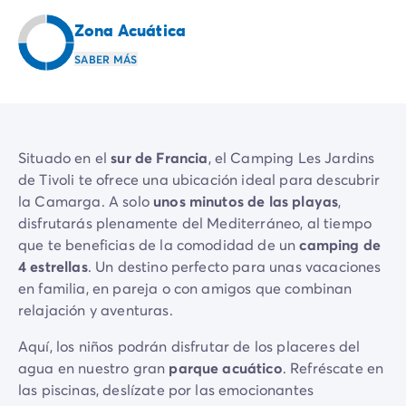
Camping Emilia Romaña
Zona Acuática
Camping Latium
Camping Roma
SABER MÁS
Camping Lombardía
Camping Lago de Guardia
Camping Lago Mayor
Camping Piamonte
Situado en el
sur de Francia
, el Camping Les Jardins
Camping Toscana
de Tivoli te ofrece una ubicación ideal para descubrir
Camping Véneto
la Camarga. A solo
unos minutos de las playas
,
Camping Venecia
disfrutarás plenamente del Mediterráneo, al tiempo
Camping Croacia
que te beneficias de la comodidad de un
camping de
Otros destinos
4 estrellas
. Un destino perfecto para unas vacaciones
Camping Alemania
en familia, en pareja o con amigos que combinan
Camping Holanda
relajación y aventuras.
Camping Suiza
Camping Austria
Aquí, los niños podrán disfrutar de los placeres del
Camping Luxemburgo
agua en nuestro gran
parque acuático
. Refréscate en
Camping Eslovenia
las piscinas, deslízate por las emocionantes