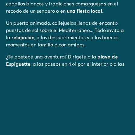
caballos blancos y tradiciones camarguesas en el
recodo de un sendero o en
una fiesta local.
Un puerto animado, callejuelas llenas de encanto,
puestas de sol sobre el Mediterráneo... Todo invita a
la
relajación
, a los descubrimientos y a los buenos
momentos en familia o con amigos.
¿Te apetece una aventura? Dirígete a la
playa de
Espiguette
, a los paseos en 4x4 por el interior o a las
actividades náuticas en
Port Camargue
. Entre
autenticidad y sensaciones, es un rincón del sur que
no se olvida.