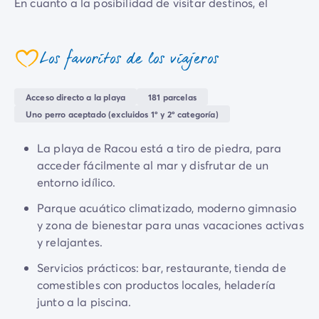
Todas nuestras temáticas
En cuanto a la posibilidad de visitar destinos, el
Por tema
Languedoc-Rosellón
y
España
te brindan múltiples
Camping 3 estrellas
posibilidades.
Camping 4 estrellas
Los favoritos de los viajeros
coeur
Camping a orillas del mar
Camping cerca de una magnífica ciudad
Acceso directo a la playa
181 parcelas
Camping con Club Junior
Uno perro aceptado (excluidos 1º y 2º categoría)
Camping con Mini Club
Camping con parque acuático
La playa de Racou está a tiro de piedra, para
Camping con piscina climatizada
acceder fácilmente al mar y disfrutar de un
Camping con un bebé
entorno idílico.
Camping en familia
Camping en plena naturaleza
Parque acuático climatizado, moderno gimnasio
Camping que admite perros
y zona de bienestar para unas vacaciones activas
Campings 5 estrellas
y relajantes.
Campings de lujo
Servicios prácticos: bar, restaurante, tienda de
Por destino
comestibles con productos locales, heladería
Camping Costa Azul
junto a la piscina.
Camping Isla de Elba