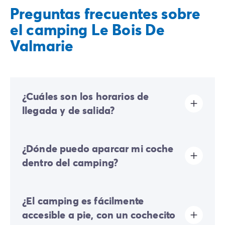
Preguntas frecuentes sobre
el camping Le Bois De
Valmarie
¿Cuáles son los horarios de
llegada y de salida?
Las llegadas se realizan de 16:00 a 19:00. Las salidas
¿Dónde puedo aparcar mi coche
se realizan de 08:00 a 10:00. A tu llegada, dirígete
directamente a la recepción de Homair Vacances -
dentro del camping?
Eurocamp (marcas de nuestro grupo).
En el camping solo se permite un vehículo; cualquier
¿El camping es fácilmente
coche adicional deberá estacionar en el aparcamiento
exterior.
accesible a pie, con un cochecito
Algunas parcelas permiten estacionar su vehículo; si no