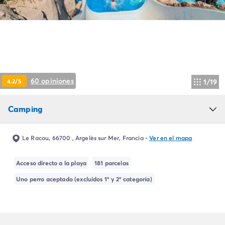
Camping Montroig
Camping Salou
Camping Sitges
Camping Tarragona
Camping Comunidad Valenciana
Camping Costa Blanca
Camping Alfaz del Pi
60 opiniones
4.2/5
1/19
Camping Alicante
Camping Benidorm
Camping
Camping Costa de Azahar
Camping Peniscola
Camping Portugal
Le Racou, 66700 , Argelès sur Mer, Francia
-
Ver en el mapa
Camping Algarve
Camping Norte de Portugal
Acceso directo a la playa
181 parcelas
Camping Oporto
Uno perro aceptado (excluidos 1º y 2º categoría)
Camping Francia
Camping Aquitania
Camping Dordoña - Périgord
Camping Gironda