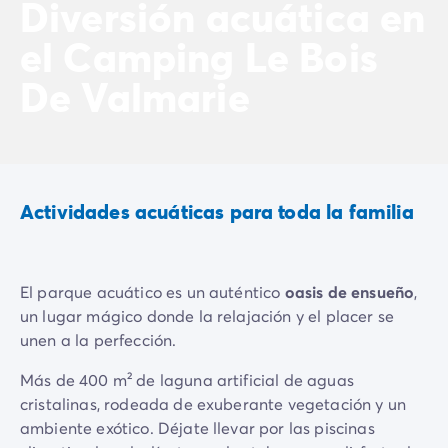
Diversión acuática en
Vive la experiencia
el Camping Le Bois
La Experiencia Homair
Servicios & info práctica
De Valmarie
Servicios a la carta
Nuestros paquetes de catering
Corresponsales atentos a ti
Prepara tu estancia
Seguro de anulación
Actividades acuáticas para toda la familia
Formas de pago
El parque acuático es un auténtico
oasis de ensueño
,
un lugar mágico donde la relajación y el placer se
unen a la perfección.
Más de 400 m² de laguna artificial de aguas
cristalinas, rodeada de exuberante vegetación y un
ambiente exótico. Déjate llevar por las piscinas