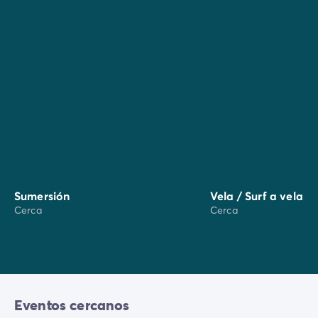
No te pierdas los mercados locales:
En Saint-Cyprien
: mercado local (martes, miércoles,
jueves y domingo) y mercado nocturno en temporada
alta.
En Argelès-sur-Mer
: mercado local y artesanal todas
las mañanas, mercado nocturno todas las tardes en
temporada alta.
Sumersión
Vela / Surf a vela
Cerca
Cerca
Eventos cercanos