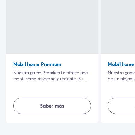
Mobil home Premium
Mobil home
Nuestra gama Premium te ofrece una
Nuestra gama
mobil home moderna y reciente. Su
de un alojam
amplia terraza sombreada en un
totalmente e
entorno natural privilegiado y la
tienen su esp
calidad de sus equipamientos
equipada, te
interiores harán que tus vacaciones
sencillez, inti
Saber más
sean aún más agradables.
unas vacacion