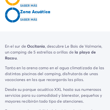
Camping Emilia Romaña
SABER MÁS
Camping Latium
Zona Acuática
Camping Roma
SABER MÁS
Camping Lombardía
Camping Lago de Guardia
Camping Lago Mayor
Camping Piamonte
Camping Toscana
En el sur de
Occitania
, descubre Le Bois de Valmarie,
Camping Véneto
un camping de 5 estrellas a orillas de
la playa de
Camping Venecia
Racou
.
Camping Croacia
Tanto en la arena como en el agua climatizada de las
Otros destinos
distintas piscinas del camping, disfrutarás de unas
Camping Alemania
vacaciones en las que recargarás las pilas.
Camping Holanda
Camping Suiza
Desde su parque acuático XXL hasta sus numerosos
Camping Austria
servicios para su comodidad y bienestar, pequeños y
Camping Luxemburgo
mayores recibirán todo tipo de atenciones.
Camping Eslovenia