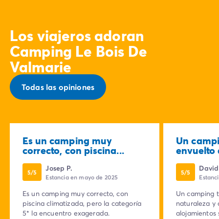
Los viajeros adoran
Camping Le Bois De
Valmarie
Todas las opiniones
Es un camping muy
Un campi
correcto, con piscina...
envuelto 
Josep P.
David
5/5
5/5
Estancia en mayo de 2025
Estanci
Es un camping muy correcto, con
Un camping t
piscina climatizada, pero la categoría
naturaleza y 
5* la encuentro exagerada.
alojamientos