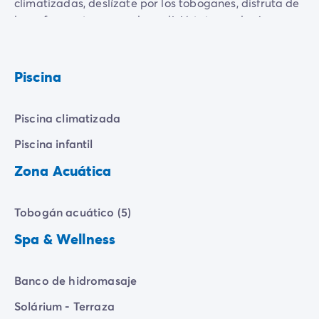
climatizadas, deslízate por los toboganes, disfruta de
las refrescantes cascadas y diviértete con los juegos
acuáticos.
Y por si fuera poco, hay un gran solarium donde
Piscina
podrás relajarte al sol. Es el lugar perfecto para
evadirse
,
recargar las pilas
y disfrutar de
momentos
inolvidables
con la familia y los amigos.
Piscina climatizada
Piscina infantil
Zona Acuática
Tobogán acuático (5)
Spa & Wellness
Banco de hidromasaje
Solárium - Terraza