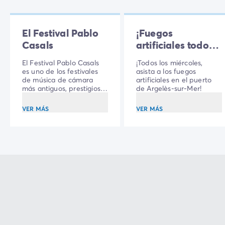
El Festival Pablo
¡Fuegos
Casals
artificiales todos
los miércoles!
El Festival Pablo Casals
¡Todos los miércoles,
es uno de los festivales
asista a los fuegos
de música de cámara
artificiales en el puerto
más antiguos, prestigiosos
de Argelès-sur-Mer!
y emotivos de Francia.
VER MÁS
VER MÁS