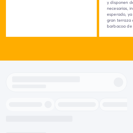
y disponen d
necesarias, i
esperado, ya
gran terraza c
barbacoa de 
bungalow, su
empleados de
La estancia c
expectativas
la limpieza d
mejor, aunqu