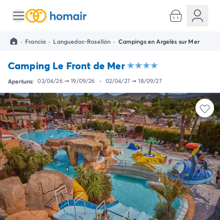
Todos destinos
Camping España
·
Francia
·
Languedoc-Rosellón
·
Campings en Argelès sur Mer
Camping Cantabria
Camping Noja
Camping Le Front de Mer
Camping San Sebastian
Camping Santander
Apertura:
03/04/26
➞
19/09/26
-
02/04/27
➞
18/09/27
Camping Catalunya
Camping Costa Brava
Camping Barcelona
Camping Begur
Camping Blanes
Camping Girona
Camping Palamos
Camping Tossa de Mar
Camping Costa Dorada
Camping Cambrils
Camping Creixell