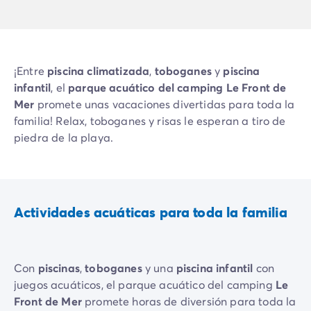
Vive la experiencia
La Experiencia Homair
Servicios & info práctica
Servicios a la carta
¡Entre
piscina climatizada
,
toboganes
y
piscina
Nuestros paquetes de catering
infantil
, el
parque acuático del camping Le Front de
Corresponsales atentos a ti
Mer
promete unas vacaciones divertidas para toda la
Prepara tu estancia
familia! Relax, toboganes y risas le esperan a tiro de
Seguro de anulación
piedra de la playa.
Formas de pago
Actividades acuáticas para toda la familia
Con
piscinas
,
toboganes
y una
piscina infantil
con
juegos acuáticos, el parque acuático del camping
Le
Front de Mer
promete horas de diversión para toda la