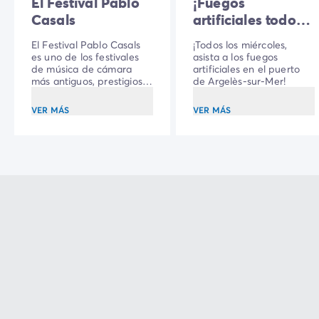
El Festival Pablo
¡Fuegos
Casals
artificiales todos
los miércoles!
El Festival Pablo Casals
¡Todos los miércoles,
es uno de los festivales
asista a los fuegos
de música de cámara
artificiales en el puerto
más antiguos, prestigiosos
de Argelès-sur-Mer!
y emotivos de Francia.
VER MÁS
VER MÁS