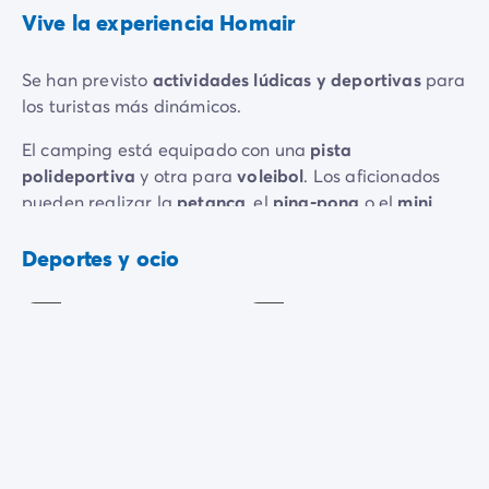
Vive la experiencia Homair
Se han previsto
actividades lúdicas y deportivas
para
los turistas más dinámicos.
El camping está equipado con una
pista
polideportiva
y otra para
voleibol
. Los aficionados
pueden realizar la
petanca
, el
ping-pong
o el
mini
golf
. ¡No dude en organizar grandes torneos con
Mini-
golf
Voleibol
familia y amigos!
Deportes y ocio
Incluido
Incluido
¡Amantes de las emociones fuertes, prepárense! El
Rafting Slide
y el
Dragero
les esperan para descensos
de alta velocidad en tapetes o boyas, y emociones
fuertes.
Por la noche, el camping te ofrece
conciertos
o
espectáculos
y te invita a participar en felices
Terreno
veladas temáticas
. ¡Es imposible aburrirse!
multideportes
Petanca