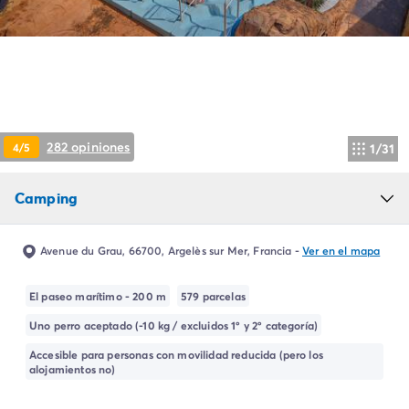
Camping Montroig
Camping Salou
Camping Sitges
Camping Tarragona
Camping Comunidad Valenciana
Camping Costa Blanca
Camping Alfaz del Pi
282 opiniones
4/5
1/31
Camping Alicante
Camping Benidorm
Camping
Camping Costa de Azahar
Camping Peniscola
Camping Portugal
Avenue du Grau, 66700, Argelès sur Mer, Francia
-
Ver en el mapa
Camping Algarve
Camping Norte de Portugal
El paseo marítimo - 200 m
579 parcelas
Camping Oporto
Uno perro aceptado (-10 kg / excluidos 1º y 2º categoría)
Camping Francia
Camping Aquitania
Accesible para personas con movilidad reducida (pero los
alojamientos no)
Camping Dordoña - Périgord
Camping Gironda