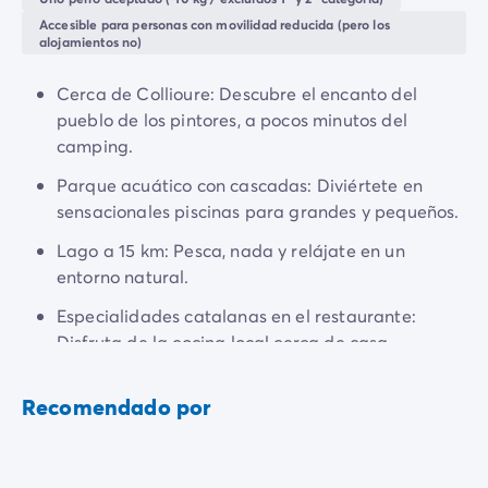
Todas nuestras temáticas
Accesible para personas con movilidad reducida (pero los
Por tema
alojamientos no)
Camping 3 estrellas
Camping 4 estrellas
Cerca de Collioure: Descubre el encanto del
Camping a orillas del mar
pueblo de los pintores, a pocos minutos del
Camping cerca de una magnífica ciudad
camping.
Camping con Club Junior
Parque acuático con cascadas: Diviértete en
Camping con Mini Club
sensacionales piscinas para grandes y pequeños.
Camping con parque acuático
Camping con piscina climatizada
Lago a 15 km: Pesca, nada y relájate en un
Camping con un bebé
entorno natural.
Camping en familia
Especialidades catalanas en el restaurante:
Camping en plena naturaleza
Disfruta de la cocina local cerca de casa.
Camping que admite perros
Campings 5 estrellas
Campings de lujo
Recomendado por
Por destino
Camping Costa Azul
Camping Isla de Elba