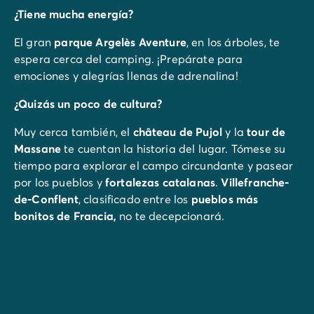
¿Tiene mucha energía?
El gran
parque Argelès Aventure
, en los árboles, te
espera cerca del camping. ¡Prepárate para
emociones y alegrías llenas de adrenalina!
¿Quizás un poco de cultura?
Muy cerca también, el
château de Pujol
y la
tour de
Massane
te cuentan la historia del lugar. Tómese su
tiempo para explorar el campo circundante y pasear
por los pueblos y
fortalezas catalanas
.
Villefranche-
de-Conflent
, clasificado entre los
pueblos más
bonitos de Francia,
no te decepcionará.
Y Collioure, por supuesto...
La pequeña localidad medieval te espera a 10
minutos del camping. Colocada
todo al borde del
Mediterráneo
, su encanto se debe en parte a sus