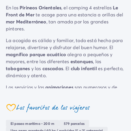
Camping Emilia Romaña
En los
Pirineos Orientales
, el camping 4 estrellas
Le
Camping Latium
Front de Mer
te acoge para una estancia a orillas del
Camping Roma
mar Mediterráneo
, tan amada por los grandes
Camping Lombardía
pintores.
Camping Lago de Guardia
La acogida es cálida y familiar, todo está hecho para
Camping Lago Mayor
relajarse, divertirse y disfrutar del buen humor. El
Camping Piamonte
magnífico parque acuático
alegra a pequeños y
Camping Toscana
mayores, entre las diferentes
estanques
, los
Camping Véneto
toboganes
y las
cascadas
. El
club infantil
es perfecto,
Camping Venecia
dinámico y atento.
Camping Croacia
Otros destinos
Los servicios y las
animaciones
son numerosos y de
Camping Alemania
calidad, y numerosas
excursiones
te llevan al
Camping Holanda
encuentro de las maravillas naturales y culturales de
Camping Suiza
Los favoritos de los viajeros
este
rincón catalán de Occitania
.
coeur
Camping Austria
Camping Luxemburgo
¡Una excelente estancia para toda la familia!
El paseo marítimo - 200 m
579 parcelas
Camping Eslovenia
Uno perro aceptado (-10 kg / excluidos 1º y 2º categoría)