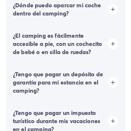
¿Dónde puedo aparcar mi coche
se realizan de 08:00 a 10:00. A tu llegada, dirígete
directamente a la recepción de Homair Vacances -
dentro del camping?
Eurocamp (marcas de nuestro grupo).
En el camping solo se permite un vehículo; cualquier
¿El camping es fácilmente
coche adicional deberá estacionar en el aparcamiento
exterior.
accesible a pie, con un cochecito
Algunas parcelas permiten estacionar su vehículo; si no
de bebé o en silla de ruedas?
es el caso, se pondrá a su disposición un aparcamiento
alejado cerca de su alojamiento.
Terreno plano:
los desplazamientos por todo el
¿Tengo que pagar un depósito de
camping se realizan fácilmente a pie, con silla de
paseo o en silla de ruedas.
garantía para mi estancia en el
camping?
Sí, se le solicitará un depósito de garantía durante su
¿Tengo que pagar un impuesto
registro en línea o una vez que llegue al camping.
turístico durante mis vacaciones
en el camping?