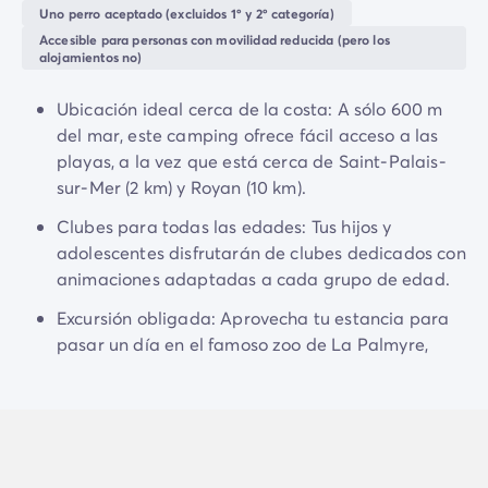
Todas nuestras temáticas
Uno perro aceptado (excluidos 1º y 2º categoría)
muscular, o deportes de pelota como
tenis
,
fútbol
,
Por tema
Accesible para personas con movilidad reducida (pero los
baloncesto
o
petanca
... El camping Le Logis dará
Camping 3 estrellas
alojamientos no)
color a tus vacaciones participando en las actividades
Camping 4 estrellas
y
animaciones
que se ofrecen durante el día y la
Camping a orillas del mar
Ubicación ideal cerca de la costa: A sólo 600 m
noche.
Camping cerca de una magnífica ciudad
del mar, este camping ofrece fácil acceso a las
Camping con Club Junior
playas, a la vez que está cerca de Saint-Palais-
Los niños pueden divertirse en la enorme
zona de
Camping con Mini Club
sur-Mer (2 km) y Royan (10 km).
juegos,
donde compartirán
recuerdos inolvidables
.
Camping con parque acuático
También hay clubes infantiles para todas las edades.
Clubes para todas las edades: Tus hijos y
Camping con piscina climatizada
adolescentes disfrutarán de clubes dedicados con
Camping con un bebé
Para tu comodidad, el camping también dispone de
animaciones adaptadas a cada grupo de edad.
Camping en familia
un snack bar y de los bares
Le Cap
y
Bahia
.
Camping en plena naturaleza
Excursión obligada: Aprovecha tu estancia para
No dudes en explorar los alrededores y admirar esta
Camping que admite perros
pasar un día en el famoso zoo de La Palmyre,
hermosa región. Le Logis está a 2 km de
Saint-Palais-
Campings 5 estrellas
situado en las inmediaciones.
sur-Mer
y a 10 km de
Royan
, ¡cerca del
zoo de La
Campings de lujo
Palmyre
y de la encantadora estación balnearia!
Por destino
Camping Costa Azul
Camping Isla de Elba