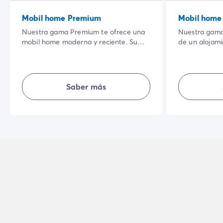
Mobil home Premium
Mobil home
Nuestra gama Premium te ofrece una
Nuestra gama
mobil home moderna y reciente. Su
de un alojam
amplia terraza sombreada en un
totalmente e
entorno natural privilegiado y la
tienen su esp
calidad de sus equipamientos
equipada, te
interiores harán que tus vacaciones
sencillez, inti
Saber más
sean aún más agradables.
unas vacacion