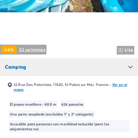
Camping Montroig
Camping Salou
Camping Sitges
Camping Tarragona
Camping Comunidad Valenciana
Camping Costa Blanca
Camping Alfaz del Pi
53 opiniones
3.9/5
1/34
Camping Alicante
Camping Benidorm
Camping
Camping Costa de Azahar
Camping Peniscola
Camping Portugal
22 Rue Des Palombes, 17420, St Palais sur Mer, Francia
-
Ver en el
Camping Algarve
mapa
Camping Norte de Portugal
Camping Oporto
El paseo marítimo - 600 m
624 parcelas
Camping Francia
Uno perro aceptado (excluidos 1º y 2º categoría)
Camping Aquitania
Accesible para personas con movilidad reducida (pero los
Camping Dordoña - Périgord
alojamientos no)
Camping Gironda