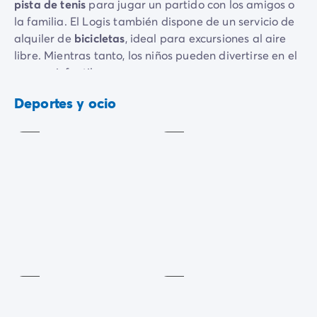
pista de tenis
para jugar un partido con los amigos o
la familia. El Logis también dispone de un servicio de
alquiler de
bicicletas
, ideal para excursiones al aire
libre. Mientras tanto, los niños pueden divertirse en el
parque infantil.
Tenis
Baloncesto
En cuanto al
ocio nocturno
, no te faltará donde elegir:
Deportes y ocio
Incluido
Incluido
una velada relajante o un ambiente festivo, con
espectáculos y bailes en el programa. Los amantes de
la música
estarán encantados con nuestro programa
de «miniconciertos»: en el bar, a determinadas horas,
podrás disfrutar de una variada selección musical.
Te esperamos para descubrir todas las
actividades
Área
de
del camping.
Voleibol
juegos
Incluido
Incluido