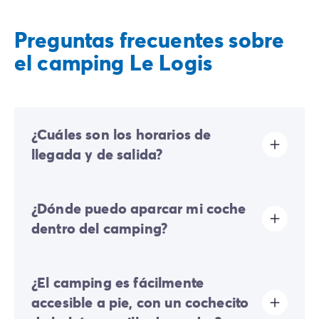
Preguntas frecuentes sobre
el camping Le Logis
¿Cuáles son los horarios de
llegada y de salida?
Las llegadas se realizan de 16:00 a 19:00. Las salidas
¿Dónde puedo aparcar mi coche
se realizan de 08:00 a 10:00. A tu llegada, dirígete
directamente a la recepción de Homair Vacances -
dentro del camping?
Eurocamp (marcas de nuestro grupo).
En el camping solo se permite un vehículo; cualquier
¿El camping es fácilmente
coche adicional deberá estacionar en el aparcamiento
exterior.
accesible a pie, con un cochecito
Algunas parcelas permiten estacionar su vehículo; si no