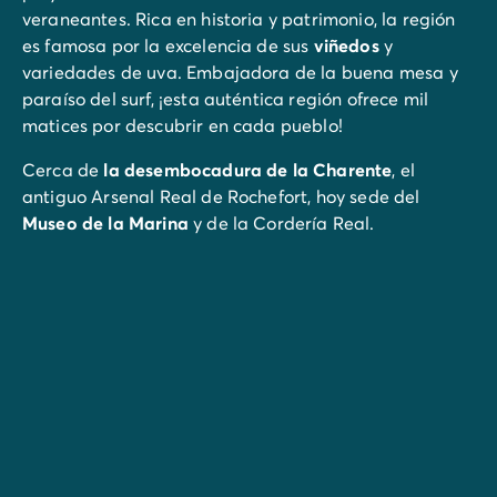
veraneantes. Rica en historia y patrimonio, la región
es famosa por la excelencia de sus
viñedos
y
variedades de uva. Embajadora de la buena mesa y
paraíso del surf, ¡esta auténtica región ofrece mil
matices por descubrir en cada pueblo!
Cerca de
la desembocadura de la Charente
, el
antiguo Arsenal Real de Rochefort, hoy sede del
Museo de la Marina
y de la Cordería Real.
¿Has oído hablar de la vela de arena?
Si no es así, has llegado al destino de vacaciones
adecuado para probar este alocado deporte. Tanto si
buscas emociones fuertes como si simplemente
sientes curiosidad por una actividad original, la vela
de arena es una experiencia que no te puedes perder.