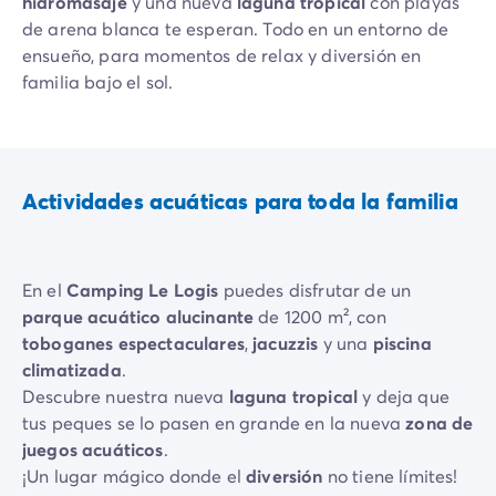
hidromasaje
y una nueva
laguna tropical
con playas
Vive la experiencia
de arena blanca te esperan. Todo en un entorno de
La Experiencia Homair
ensueño, para momentos de relax y diversión en
Servicios & info práctica
familia bajo el sol.
Servicios a la carta
Nuestros paquetes de catering
Corresponsales atentos a ti
Prepara tu estancia
Actividades acuáticas para toda la familia
Seguro de anulación
Formas de pago
En el
Camping Le Logis
puedes disfrutar de un
parque acuático alucinante
de 1200 m², con
toboganes espectaculares
,
jacuzzis
y una
piscina
climatizada
.
Descubre nuestra nueva
laguna tropical
y deja que
tus peques se lo pasen en grande en la nueva
zona de
juegos acuáticos
.
¡Un lugar mágico donde el
diversión
no tiene límites!