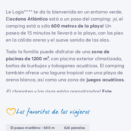
Camping Emilia Romaña
Le Logis**** te da la bienvenida en un entorno verde.
Camping Latium
El
océano Atlántico
está a un paso del camping: ¡sí, el
Camping Roma
camping está a sólo
600 metros de la playa
! Un
Camping Lombardía
paseo de 15 minutos te llevará a la playa, con los pies
Camping Lago de Guardia
en la cálida arena y el suave sonido de las olas.
Camping Lago Mayor
Camping Piamonte
Toda la familia puede disfrutar de una
zona de
Camping Toscana
piscinas de 1200 m²
, con piscina exterior climatizada,
Camping Véneto
baños de burbujas y toboganes acuáticos. El camping
Camping Venecia
también ofrece una laguna tropical con una playa de
Camping Croacia
arena blanca, así como una zona de
juegos acuáticos
.
Otros destinos
Camping Alemania
¡El chapoteo y las risas están garantizados!
Este
Camping Holanda
parque acuático
promete momentos de
complicidad
Camping Suiza
y
convivencia
para grandes y pequeños.
Los favoritos de los viajeros
Camping Austria
coeur
Tanto si eres deportista como si no, ven a probar las
Camping Luxemburgo
distintas actividades deportivas al aire libre del
Camping Eslovenia
El paseo marítimo - 600 m
624 parcelas
camping, como
aquagym
, fitness y despertar