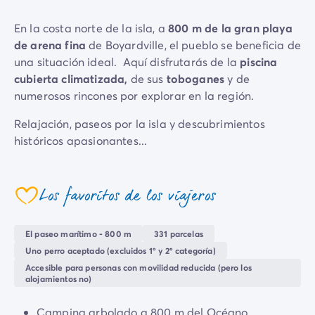
Camping Emilia Romaña
En la costa norte de la isla, a
800 m de la gran playa
Camping Latium
de arena
fina
de Boyardville, el pueblo se beneficia de
Camping Roma
una situación ideal. Aquí disfrutarás de la
piscina
Camping Lombardía
cubierta climatizada,
de sus
toboganes
y de
Camping Lago de Guardia
numerosos rincones por explorar en la región.
Camping Lago Mayor
Camping Piamonte
Relajación, paseos por la isla y descubrimientos
Camping Toscana
históricos apasionantes...
Camping Véneto
Camping Venecia
Camping Croacia
Los favoritos de los viajeros
Otros destinos
coeur
Camping Alemania
Camping Holanda
El paseo marítimo - 800 m
331 parcelas
Camping Suiza
Uno perro aceptado (excluidos 1º y 2º categoría)
Camping Austria
Accesible para personas con movilidad reducida (pero los
alojamientos no)
Camping Luxemburgo
Camping Eslovenia
Camping arbolado a 800 m del Océano