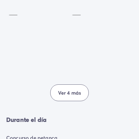
musculación
Baloncesto
unánime felicidad de todos.
Incluido
Incluido
Ver 4 más
Durante el día
Concurso de petanca