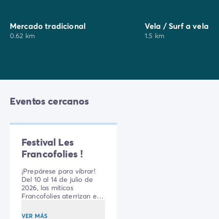
Si le gusta la aventura, los barcos de vela y los
caballos, no ha venido a
Saint-Georges d'Oléron
por
Mercado tradicional
Vela / Surf a vela
casualidad. De hecho, ¡está justo al lado de
Fort
0.62 km
1.5 km
Boyard
! Podrá navegar por las olas a su antojo o
incluso montar a caballo y seguir la línea de la costa.
En las proximidades:
Cine: 7 km St Pierre
Bolera: 7 km St Pierre
Eventos cercanos
Restaurantes: 7 km St Pierre
Animaciones de pueblo: 6 km St Pierre
Discoteca: 6 km St Pierre
Festival Les
Francofolies !
¡Prepárese para vibrar!
Del 10 al 14 de julio de
2026, las míticas
Francofolies aterrizan en
La Rochelle para una
edición que promete ser
VER MÁS