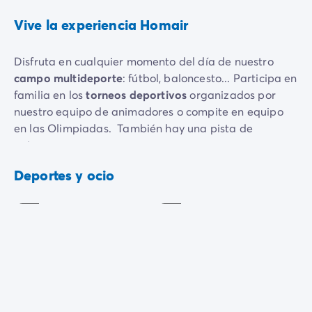
Vive la experiencia Homair
Disfruta en cualquier momento del día de nuestro
campo multideporte
: fútbol, baloncesto... Participa en
familia en los
torneos deportivos
organizados por
nuestro equipo de animadores o compite en equipo
en las Olimpiadas. También hay una pista de
petanca.
Gimnasia
Gimnasia /
acuática
Estiramientos
Las animaciones y las veladas están disponibles
Deportes y ocio
Incluido
Incluido
durante toda la temporada:
Nuestro equipo de profesionales dinámicos y atentos
se ocupará de toda la familia, preparando un variado
programa de diversas actividades. Por no mencionar
las actuaciones de nuestros participantes externos,
que te garantizarán veladas nocturnas de calidad
Sala de
(espectáculos de magia, cabaret, etc.) para la