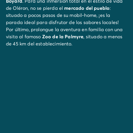
Boyard
. Para una inmersión total en el estilo de vida
de Oléron, no se pierda el
mercado del pueblo
:
situado a pocos pasos de su mobil-home, ¡es la
parada ideal para disfrutar de los sabores locales!
Por último, prolongue la aventura en familia con una
visita al famoso
Zoo de la Palmyre
, situado a menos
de 45 km del establecimiento.
Una tierra llena de sabores y saber vivir…
En el corazón de una región de contrastes con costa
al
Océano Atlántico
, los magníficos bosques de pinos
y las playas de arena fina (270 km de litoral) atraen
cada año a muchos veraneantes. Con una larga y
atormentada historia y un
rico patrimonio
, la región
se ha hecho famosa por sus excelentes
viñedos
y
variedades
. Conocidos por su buena vida y por ser un
paraíso del surf
, los pueblos de esta auténtica región
ofrecen mil matices de colores por descubrir.