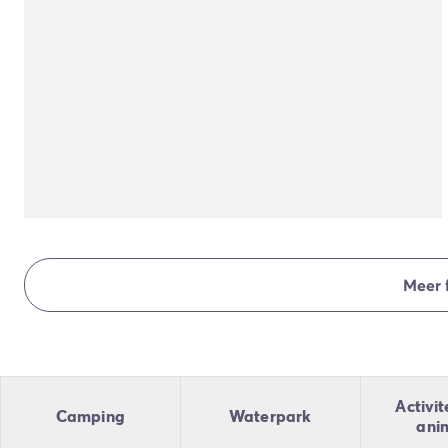
Camping en fietsen met het gezin
Camping met ANWB-etiket
Camping met hond
Camping met kinderclub
Camping met overdekt zwembad
Camping met verwarmd zwembad
Camping met Waterpark
Camping voor baby's en jonge kinderen
Campings met tienerclub
Gezinsvakantie op de camping
Milieubewuste camping
Natuurcamping
Meer 
Onze mooiste luxe campings
Welness camping
Per bestemming
Camping Adriatische Kust
Camping Atlantische Kust
Activit
Camping
Waterpark
Camping Camargue
ani
Camping Côte d'Azur