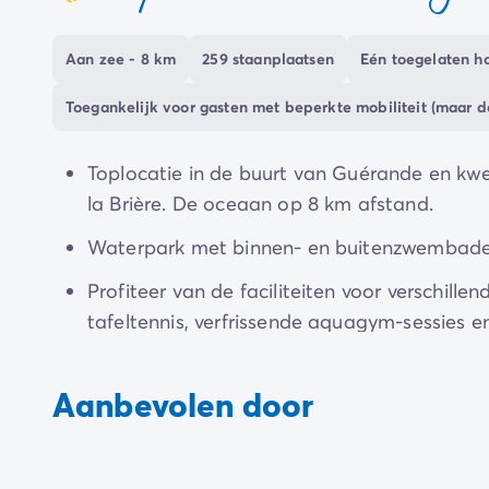
coeur
staan hier op je te wachten!
Aan zee - 8 km
259 staanplaatsen
Eén toegelaten hon
Toegankelijk voor gasten met beperkte mobiliteit (maar 
Toplocatie in de buurt van Guérande en kwel
la Brière. De oceaan op 8 km afstand.
Waterpark met binnen- en buitenzwembaden
Profiteer van de faciliteiten voor verschillen
tafeltennis, verfrissende aquagym-sessies e
miniboerderij wacht ook op je bezoek aan 
Aanbevolen door