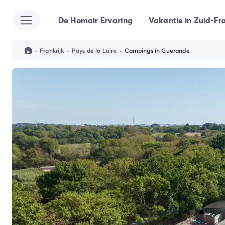
De Homair Ervaring
Vakantie in Zuid-Fra
Alle bestemmingen
Camping Kroatië
Camping Dalmatië
·
Frankrijk
·
Pays de la Loire
·
Campings in Guerande
Camping Split
Camping Istrië
Camping Porec
Camping Rovinj
Camping Umag
Camping Frankrijk
Camping Bretagne
Camping Corsica
Camping Elzas
Camping Hauts-de-France
Camping Picardië
Camping Languedoc Roussillon
Camping Normandië
Camping Rhône-Alpes