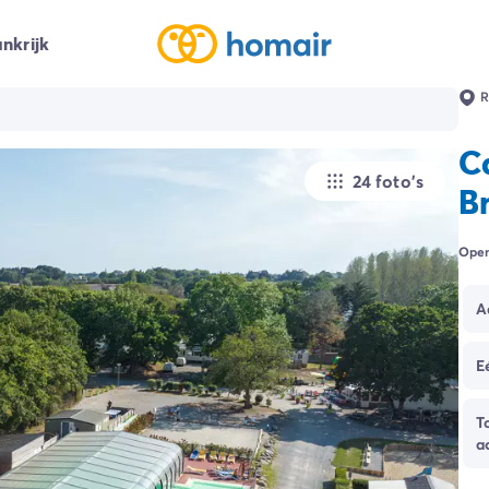
nkrijk
R
C
24 foto's
B
Open
A
E
T
a