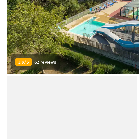
Camping Ardèche
Camping Drôme
Camping Haute-Savoie
Camping Annecy
Camping Italië
Camping Emilia Romagna
Camping Lazio
Camping Rome
3.9/5
62 reviews
Camping Lombardije
Camping Gardameer
Camping Peschiera Del Garda
Camping Lago Maggiore
Camping Puglia
Camping Sardinië
Camping Toscane
Camping Florence
Camping Montescudaio
Camping Venetië
Camping Lazise