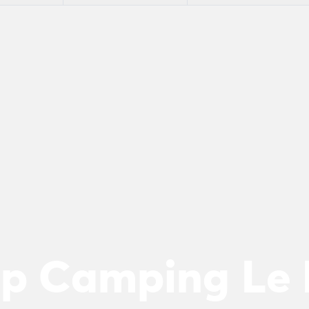
n
 op Camping Le
ie