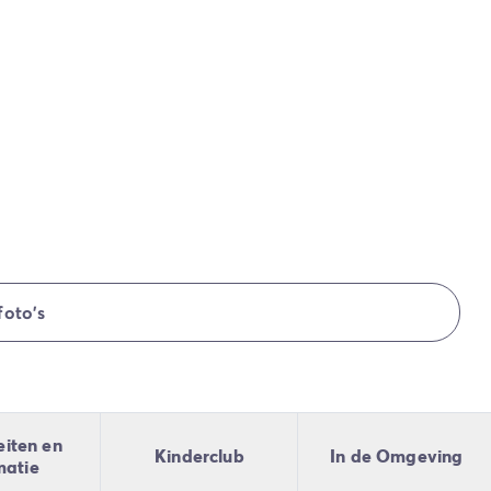
foto's
eiten en
Kinderclub
In de Omgeving
matie