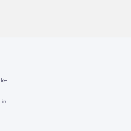
le-
 in