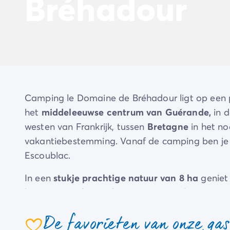
Bréhadour
Beleef de ervaring
De Homair ervaring
Services & praktische info
Voorzieningen en faciliteiten
Onze cateringpakketten
Service & contact
Alle betaalmethoden
Betaal in termijnen
Camping le Domaine de Bréhadour ligt op een p
Bereid je voor op je vakantie
het
middeleeuwse centrum van Guérande,
in 
Annuleringsverzekering
westen van Frankrijk, tussen
Bretagne
in het n
vakantiebestemming. Vanaf de camping ben je i
Escoublac.
In een
stukje prachtige natuur van 8 ha
geniet 
het
waterpark van de camping
, een hapje te 
gezin.
De favorieten van onze ga
Tennis, jeu de boules, tafeltennis, fitness, mini-