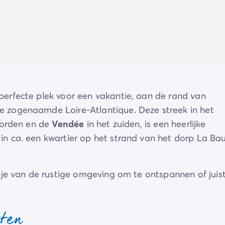
erfecte plek voor een vakantie, aan de rand van
de zogenaamde Loire-Atlantique. Deze streek in het
oorden en de
Vendée
in het zuiden, is een heerlijke
n ca. een kwartier op het strand van het dorp La Bau
je van de rustige omgeving om te ontspannen of juist
eten of simpelweg quality time door te brengen met je
sten
boerderij en nog veel meer faciliteiten en activiteiten