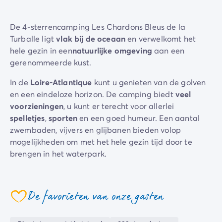
Camping Gorges du Verdon
Camping Middellandse Zee
De 4-sterrencamping Les Chardons Bleus de la
Camping Noord-Frankrijk
Turballe ligt
vlak bij de oceaan
en verwelkomt het
Deals & voordelen
hele gezin in een
natuurlijke omgeving
aan een
Topdeals
/nl/aanbiedingen
gerenommeerde kust.
Voordelen & goede deals
Verwijs een vriend
In de
Loire-Atlantique
kunt u genieten van de golven
Loyaliteitsprogramma
en een eindeloze horizon. De camping biedt
veel
Nieuwe campings 2026
voorzieningen
, u kunt er terecht voor allerlei
Ontdek onze accommodaties
spelletjes
,
sporten
en een goed humeur. Een aantal
Onze stacaravan aanbod
/nl/stacaravans
zwembaden, vijvers en glijbanen bieden volop
Ultimate stacaravans
/nl/de-ultimate-accommodaties
mogelijkheden om met het hele gezin tijd door te
Premium stacaravans
/nl/camping-premium-stacarava
brengen in het waterpark.
Overige accommodaties
/nl/overige-accommodatie
Campingplaats
/nl/staanplaatsen
De
kidsclub
is open voor jonge kampeerders en biedt
Stacaravans voor grote gezinnen
/nl/mobil-homes-famil
een scala aan activiteiten voor alle leeftijden. Ze
De favorieten van onze gasten
PBM-stacaravans
/nl/pbm-stacaravans
kunnen zich ook vermaken in de speciaal voor hen
coeur
Welkom bij Homair
ontworpen
speeltuinen
.
Beleef de ervaring