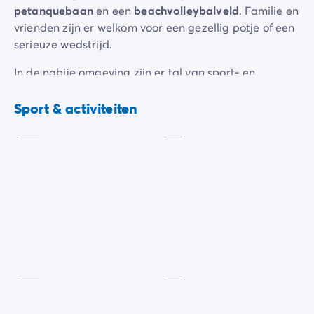
petanquebaan
en een
beachvolleybalveld
. Familie en
vrienden zijn er welkom voor een gezellig potje of een
serieuze wedstrijd.
In de nabije omgeving zijn er tal van sport- en
recreatiemogelijkheden. U kunt zich laten verleiden
Sportterrein
Pétanque
door een middagje
paardrijden
of
kitesurfen
, het
Sport & activiteiten
Inbegrepen
Inbegrepen
gezondheidsparcours
afleggen of gaan
strandzeilen
.
Dit is het ideale moment om nieuwe uitdagingen aan
te gaan, bijvoorbeeld
suppen
,
jetskiën
of
kitesurfen
.
Beachvolleybal
Ochtendgymnastiek
Inbegrepen
Inbegrepen