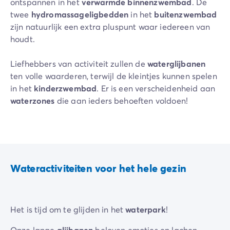
ontspannen in het
verwarmde binnenzwembad
. De
twee
hydromassageligbedden
in het
buitenzwembad
zijn natuurlijk een extra pluspunt waar iedereen van
houdt.
Liefhebbers van activiteit zullen de
waterglijbanen
ten volle waarderen, terwijl de kleintjes kunnen spelen
in het
kinderzwembad
. Er is een verscheidenheid aan
waterzones
die aan ieders behoeften voldoen!
Het
strand
is direct toegankelijk en de
watersporten
liggen op een steenworp afstand.
Wateractiviteiten voor het hele gezin
Het is tijd om te glijden in het
waterpark
!
Onze lange
glijbanen
beloven emoties en lachen...