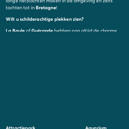
lange fietstochten maken in de omgeving en zelfs
tochten tot in
Bretagne
!
Wilt u schilderachtige plekken zien?
La Baule
of
Guérande
hebben nog altijd de charme
van de oude
vissersdorpen
waar ook
zout gewonnen
werd. Hier vindt u
historische en middeleeuwse
bezienswaardigheden
en de stranden zijn er prachtig.
Iets leuks voor de kinderen?
Breng de hele dag met hen door in het
Océarium
Croisic Sealife
of het
Luna Park
in Guérande.
Attractiepark
Aquarium