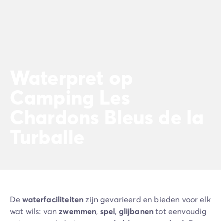
Waterpret op
Camping Les
Chardons Bleus de la
Turballe
De
waterfaciliteiten
zijn gevarieerd en bieden voor elk
wat wils: van
zwemmen
,
spel
,
glijbanen
tot eenvoudig