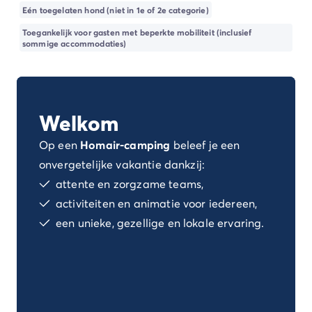
Camping Spanje
Eén toegelaten hond (niet in 1e of 2e categorie)
Camping Cantabrië
Toegankelijk voor gasten met beperkte mobiliteit (inclusief
Camping San Sebastian
sommige accommodaties)
Camping Portugal
Camping Algarve
Andere bestemmingen
Camping Nederland
Welkom
Camping Friesland
Camping Gelderland
Op een
Homair-camping
beleef je een
Camping Arnhem
onvergetelijke vakantie dankzij:
Camping Betuwe
attente en zorgzame teams,
Camping Nijmegen
activiteiten en animatie voor iedereen,
Camping Veluwe
een unieke, gezellige en lokale ervaring.
Camping Voorthuizen
Camping Limburg
Camping Noord-Brabant
Camping Overijssel
Camping Hardenberg
Camping Twente