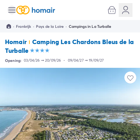
Alle bestemmingen
Camping Kroatië
·
Frankrijk
·
Pays de la Loire
·
Campings in La Turballe
Camping Dalmatië
Camping Split
Homair
Camping Les Chardons Bleus de la
Camping Istrië
Turballe
Camping Porec
Camping Rovinj
Opening:
03/04/26
➞
20/09/26
-
09/04/27
➞
19/09/27
Camping Umag
Camping Frankrijk
Camping Bretagne
Camping Corsica
Camping Elzas
Camping Hauts-de-France
Camping Picardië
Camping Languedoc Roussillon
Camping Normandië
Camping Rhône-Alpes