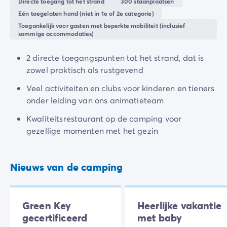
Directe toegang tot het strand
300 staanplaatsen
Overdag
en 's
avonds
kan het hele gezin
De Homair ervaring
Eén toegelaten hond (niet in 1e of 2e categorie)
samenkomen om deel te nemen aan de
vele
Services & praktische info
Toegankelijk voor gasten met beperkte mobiliteit (inclusief
activiteiten
die worden aangeboden door het
Voorzieningen en faciliteiten
sommige accommodaties)
animatieteam.
Onze cateringpakketten
2 directe toegangspunten tot het strand, dat is
Service & contact
Voor sportievelingen is de directe omgeving ideaal
zowel praktisch als rustgevend
Alle betaalmethoden
voor l
ange wandelingen
en w
atersporten
. Camping
Betaal in termijnen
Les Chardons Bleus in La Turballe is de ideale plek
Veel activiteiten en clubs voor kinderen en tieners
Bereid je voor op je vakantie
voor een verkwikkende vakantie in de frisse zeelucht.
onder leiding van ons animatieteam
Annuleringsverzekering
Kwaliteitsrestaurant op de camping voor
gezellige momenten met het gezin
Nieuws van de camping
Green Key
Heerlijke vakantie
gecertificeerd
met baby