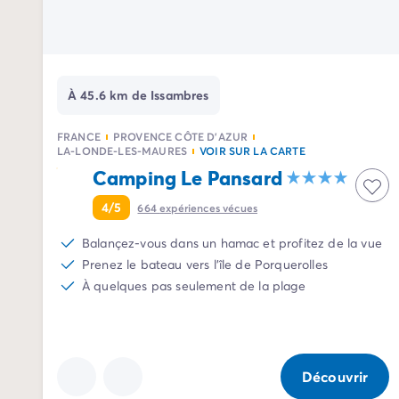
Camping Avignon
Camping Rhône-Alpes
Camping Ardèche
Camping Vallon-Pont-d'Arc
Camping Drôme
À 45.6 km de Issambres
Camping Haute-Savoie
Camping Annecy
FRANCE
PROVENCE CÔTE D'AZUR
Camping Isère
LA-LONDE-LES-MAURES
VOIR SUR LA CARTE
Camping Savoie
Camping Le Pansard
Camping Espagne
4/5
664
expériences vécues
Camping Cantabria
Camping Santander
Balançez-vous dans un hamac et profitez de la vue
Camping Catalogne
Prenez le bateau vers l'île de Porquerolles
Camping Costa Brava
À quelques pas seulement de la plage
Camping Barcelone
Camping Escala
Camping Palamos
Camping Tossa de Mar
Découvrir
Camping Costa Dorada