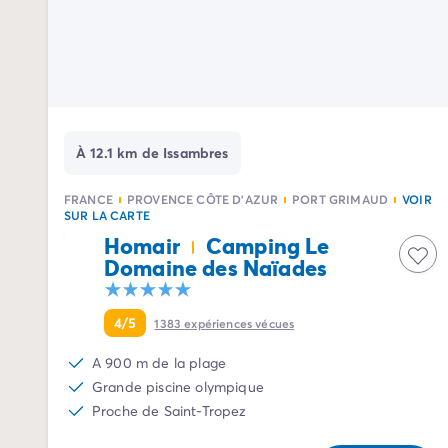
Camping Palavas-les-Flots
Camping Sète
Camping Valras-Plage
Camping Vendres-Plage
Camping Vias-Plage
Camping Pyrénées-Orientales
Camping Argelès-sur-Mer
À 12.1 km de Issambres
Camping Canet-en-Roussillon
Camping Collioure
FRANCE
PROVENCE CÔTE D'AZUR
PORT GRIMAUD
VOIR
SUR LA CARTE
Camping Le Barcarès
Homair
Camping Le
Camping Limousin
Domaine des Naïades
Camping Corrèze
Camping Midi-Pyrénées
Camping Aveyron
4/5
1383
expériences vécues
Camping Millau
Camping Gers
A 900 m de la plage
Camping Lot
Grande piscine olympique
Camping Lot-et-Garonne
Proche de Saint-Tropez
Camping Tarn