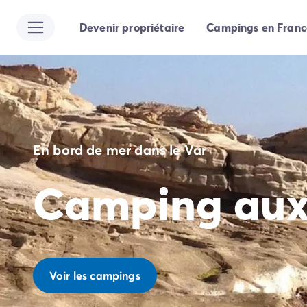
Devenir propriétaire
Campings en Franc
Toutes nos destinations
Camping France
Camping Alsace
Camping Bas-Rhin
Camping Strasbourg
Camping Haut-Rhin
Camping Colmar
En bord de mer dans le Var
Camping Aquitaine
Camping Dordogne
Camping aux
Camping Gironde
Camping Arcachon
Camping Bordeaux
Camping Les Landes
Camping Biscarrosse
Camping Hossegor
Voir les campings
Camping Messanges
Camping Mimizan