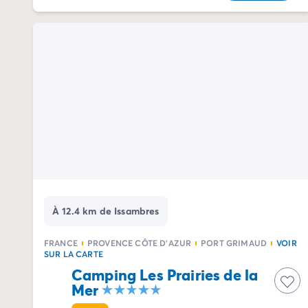
Camping Communauté Valencienne
Camping Costa Blanca
Camping Alicante
Camping Benidorm
Camping Costa del Azahar
Camping Valence
Camping Italie
Camping Abruzzes
Camping Emilie Romagne
Camping Latium
Camping Rome
Camping Lombardie
Camping Lac de Garde
À 12.4 km de Issambres
Camping Lac Majeur
Camping Pouilles
FRANCE
PROVENCE CÔTE D'AZUR
PORT GRIMAUD
VOIR
Camping Sardaigne
SUR LA CARTE
Camping Toscane
Camping Les Prairies de la
Mer
Camping Florence
Camping Trentin-Haut-Adige