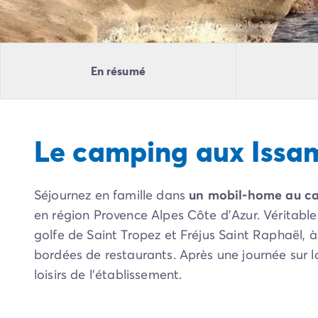
Camping Pyrénées Atlantiques
Camping Biarritz
Camping Bidart
Camping Hendaye
En résumé
Camping Bretagne
Camping Côtes d'Armor
Camping Finistère
Camping Ille-et-Vilaine
Le camping aux Issa
Camping Saint-Malo
Camping Morbihan
Camping Vannes
Séjournez en famille dans
un mobil-home au ca
Camping Centre-Val de Loire
Camping Indre-et-Loire
en région Provence Alpes Côte d’Azur. Véritable 
Camping Chenonceau
golfe de Saint Tropez et Fréjus Saint Raphaël,
Camping Champagne-Ardenne
bordées de restaurants. Après une journée sur la
Camping Ardennes
loisirs de l’établissement.
Camping Corse
Camping Corse-du-Sud
Camping Bonifacio