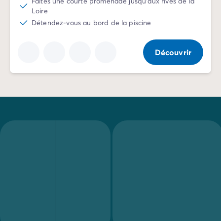
Faites une courte promenade jusqu'aux rives de la
Camping La Palmyre
Loire
Camping Royan
Détendez-vous au bord de la piscine
Camping Provence-Alpes-Côte d'Azur
Camping Alpes-de-Haute-Provence
Découvrir
Camping Alpes-Maritimes
Camping Cannes
Camping Nice
Camping Bouches du Rhône
Camping Cassis
Camping Marseille
Camping Var
Camping Fréjus
Camping Hyères les Palmiers
Camping Lavandou
Camping Port Grimaud
Camping Saint-Raphaël
Camping Saint-Tropez
Camping Vaucluse
Camping Avignon