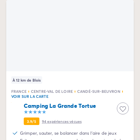
Camping Normandie
Camping Basse-Normandie
Camping Calvados
Camping Manche
Camping Haute-Normandie
Camping Pays de la Loire
Camping Loire-Atlantique
Camping Guerande
Camping Le-Croisic
Camping Pornic
Camping Vendée
À 12 km de Blois
Camping La-Tranche-sur-Mer
Camping Les Sables d'Olonne
FRANCE
CENTRE-VAL DE LOIRE
CANDÉ-SUR-BEUVRON
VOIR SUR LA CARTE
Camping Saint-Gilles-Croix-de-Vie
Camping La Grande Tortue
Camping Saint-Hilaire-De-Riez
Camping Saint-Jean-De-Monts
Camping Poitou-Charentes
3.9/5
94
expériences vécues
Camping Charente-Maritime
Grimper, sauter, se balancer dans l'aire de jeux
Camping Fouras