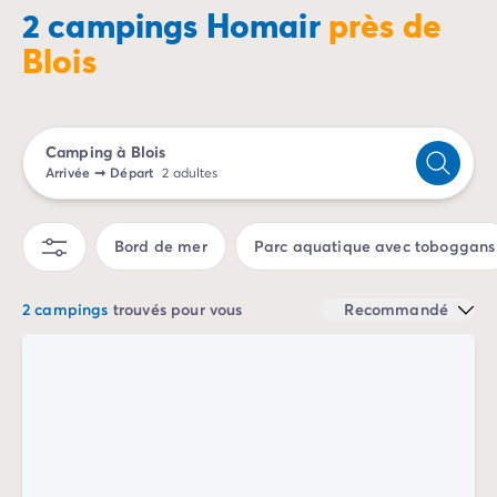
Camping Porto Vecchio
2 campings Homair
près de
Camping Haute-Corse
Blois
Camping Bastia
Camping Hauts-de-France
Camping Nord-Pas-de-Calais
Camping Picardie
Camping à Blois
Camping Ile-de-France
Arrivée
➞
Départ
2 adultes
Camping Paris
Camping Languedoc-Roussillon
Bord de mer
Parc aquatique avec toboggans
Camping Aude
Camping Carcassonne
Camping Narbonne
2 campings
trouvés pour vous
Recommandé
Camping Gard
Camping Grau-du-Roi
Camping Hérault
Camping Cap D'Agde
Camping La Grande Motte
Camping Marseillan-Plage
Camping Palavas-les-Flots