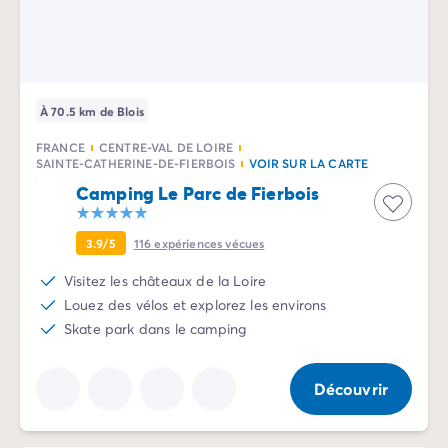
Camping Sète
Camping Valras-Plage
Camping Vendres-Plage
Camping Vias-Plage
À 70.5 km de Blois
Camping Pyrénées-Orientales
Camping Argelès-sur-Mer
FRANCE
CENTRE-VAL DE LOIRE
Camping Canet-en-Roussillon
SAINTE-CATHERINE-DE-FIERBOIS
VOIR SUR LA CARTE
Camping Collioure
Camping Le Parc de Fierbois
Camping Le Barcarès
Camping Limousin
3.9/5
116
expériences vécues
Camping Corrèze
Visitez les châteaux de la Loire
Camping Midi-Pyrénées
Louez des vélos et explorez les environs
Camping Aveyron
Skate park dans le camping
Camping Millau
Camping Gers
Camping Lot
Découvrir
Camping Lot-et-Garonne
Camping Tarn