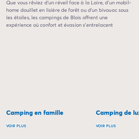
Camping Communauté Valencienne
Que vous rêviez d’un réveil face à la Loire, d’un mobil-
Camping Costa Blanca
home douillet en lisière de forêt ou d’un bivouac sous
Camping Alicante
les étoiles, les campings de Blois offrent une
Camping Benidorm
expérience où confort et évasion s’entrelacent
Camping Costa del Azahar
harmonieusement.
Camping Valence
Camping Italie
Camping Abruzzes
Camping Emilie Romagne
Camping Latium
Camping Rome
Camping Lombardie
Camping Lac de Garde
Camping Lac Majeur
Camping Pouilles
Camping en famille
Camping de lu
Camping Sardaigne
Camping Toscane
VOIR PLUS
VOIR PLUS
Camping Florence
Camping Trentin-Haut-Adige
Le camping en famille est l’occasion rêvée de partager d
Offrez-vous l’alli