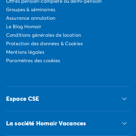
Avant de partir
Offres pension-complète ou demi-pension
passer de bons moments et se créer de beaux
Les modes de paiement
Groupes & séminaires
souvenirs en famille.
Paiement en plusieurs fois
Assurance annulation
L'assurance annulation
Le Blog Homair
Acheter un mobil-home
Conditions générales de location
Protection des données & Cookies
Mentions légales
Paramètres des cookies
Espace CSE
Accédez à nos offres CSE
La société Homair Vacances