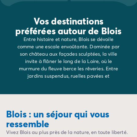
Camping Rhône-Alpes
Camping Ardèche
Vos destinations
Camping Vallon-Pont-d'Arc
Camping Drôme
préférées autour de Blois
Camping Haute-Savoie
Entre histoire et nature, Blois se dévoile
Camping Annecy
comme une escale envoûtante. Dominée par
Camping Isère
son château aux façades sculptées, la ville
Camping Savoie
invite à flâner le long de la Loire, où le
Camping Espagne
murmure du fleuve berce les rêveries. Entre
Camping Cantabria
jardins suspendus, ruelles pavées et
Camping Santander
panoramas bucoliques, chaque recoin semble
Camping Catalogne
raconter une légende.
Camping Costa Brava
Camping Barcelone
Camping Escala
Blois : un séjour qui vous
Camping Palamos
ressemble
Camping Tossa de Mar
Camping Costa Dorada
Vivez Blois au plus près de la nature, en toute liberté.