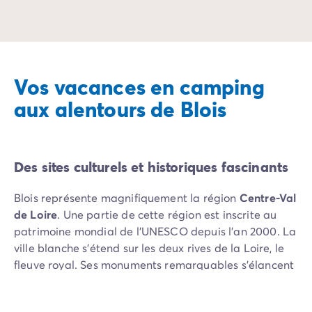
Camping Vénétie
Camping Venise
Camping Croatie
Camping Dalmatie
Camping Istrie
Vos vacances en camping
Camping Kvarner
aux alentours de Blois
Camping Portugal
Camping Algarve
Camping Centre Portugal
Camping Lisbonne
Des sites culturels et historiques fascinants
Camping Nord Portugal
Autres destinations
Blois représente magnifiquement la région
Centre-Val
Camping Pays-Bas
de Loire
. Une partie de cette région est inscrite au
Camping Allemagne
patrimoine mondial de l’UNESCO depuis l’an 2000. La
Camping Suisse
ville blanche s'étend sur les deux rives de la Loire, le
Camping Autriche
fleuve royal. Ses monuments remarquables s’élancent
Camping Styrie
au-dessus de ses toits d’ardoises. Prenez le temps de
Camping Luxembourg
les découvrir.
Camping Belgique