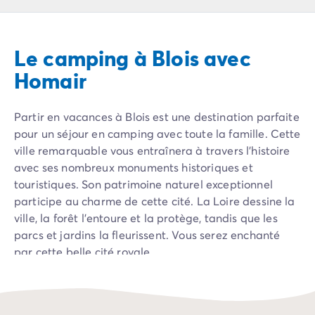
Camping Pyrénées Atlantiques
Camping Biarritz
Camping Bidart
Le camping à Blois avec
Camping Hendaye
Camping Bretagne
Homair
Camping Côtes d'Armor
Camping Finistère
Partir en vacances à Blois est une destination parfaite
Camping Ille-et-Vilaine
pour un séjour en camping avec toute la famille. Cette
Camping Saint-Malo
ville remarquable vous entraînera à travers l’histoire
Camping Morbihan
avec ses nombreux monuments historiques et
Camping Vannes
touristiques. Son patrimoine naturel exceptionnel
Camping Centre-Val de Loire
participe au charme de cette cité. La Loire dessine la
Camping Indre-et-Loire
ville, la forêt l’entoure et la protège, tandis que les
Camping Chenonceau
parcs et jardins la fleurissent. Vous serez enchanté
Camping Champagne-Ardenne
par cette belle cité royale.
Camping Ardennes
Camping Corse
Camping Corse-du-Sud
Camping Bonifacio