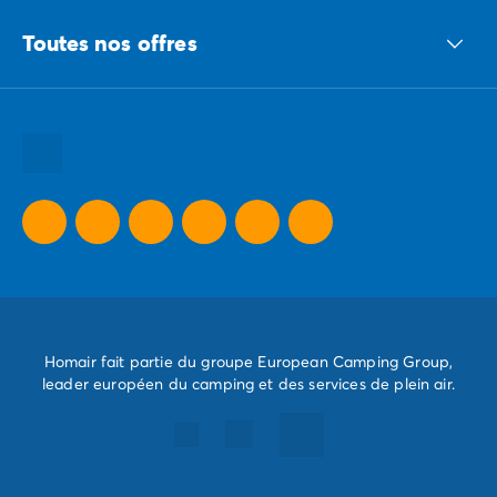
Le groupe ECG
Toutes nos offres
Nous recrutons
Nos engagements responsables
Toutes nos destinations
Toutes nos thématiques
Toutes nos promos camping
Camping Dernière Minute
Homair fait partie du groupe European Camping Group,
leader européen du camping et des services de plein air.