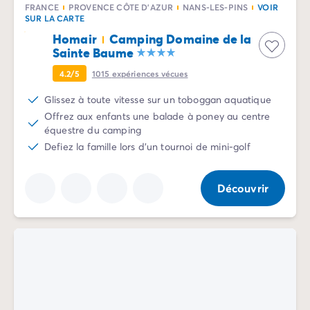
FRANCE
PROVENCE CÔTE D'AZUR
NANS-LES-PINS
VOIR
Camping Rhône-Alpes
SUR LA CARTE
Camping Ardèche
Homair
Camping Domaine de la
Camping Vallon-Pont-d'Arc
Sainte Baume
Camping Drôme
4.2/5
1015
expériences vécues
Camping Haute-Savoie
Camping Annecy
Glissez à toute vitesse sur un toboggan aquatique
Camping Isère
Offrez aux enfants une balade à poney au centre
Camping Savoie
équestre du camping
Camping Espagne
Defiez la famille lors d'un tournoi de mini-golf
Camping Cantabria
Camping Santander
Découvrir
Camping Catalogne
Camping Costa Brava
Camping Barcelone
Camping Escala
Camping Palamos
Camping Tossa de Mar
Camping Costa Dorada