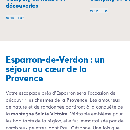
découvertes
Mobil-homes pour les grandes familles
/mobil-homes-fam
VOIR PLUS
Mobil-homes by Roan
/locations-by-roan
VOIR PLUS
Tentes lodges
/tente-safari-hebergement-atypique
Les campings en bo
L'esprit Homair
Le camping en pleine nature permet de se reconnecter à l
Vivez l'expérience
Qui est Homair ?
L'expérience Homair
Suivez-nous sur les réseaux
Esparron-de-Verdon : un
Le catalogue Homair
séjour au cœur de la
Meilleur E-commerçant 2026
Homair en vidéo
Provence
Les nouveautés 2026
Soirée DJ NRJ
Votre escapade près d’Esparron sera l’occasion de
Nos engagements RSE
découvrir les
charmes de la Provence
. Les amoureux
Services et infos pratiques
de nature et de randonnée partiront à la conquête de
Des correspondants à votre écoute
la
montagne Sainte Victoire
. Véritable emblème pour
Des services à la carte
les habitants de la région, elle fut immortalisée par de
Nos formules de restauration
nombreux peintres, dont Paul Cézanne. Une fois que