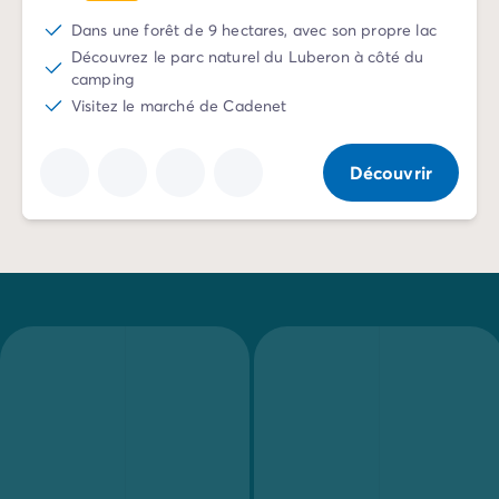
Camping Slovénie
Dans une forêt de 9 hectares, avec son propre lac
Toutes nos thématiques
Découvrez le parc naturel du Luberon à côté du
Par thématique
camping
Camping 3 étoiles
Visitez le marché de Cadenet
Camping 4 étoiles
Camping 5 étoiles
Découvrir
Camping à la campagne
Camping à la montagne
Camping acceptant les chiens
Camping avec club enfants
Camping avec clubs ados
Camping avec parc aquatique
Camping avec piscine
Camping en bord de lac
Camping en bord de mer
Camping en bord de rivière
Camping en nature et découvertes
Camping et vélo en famille