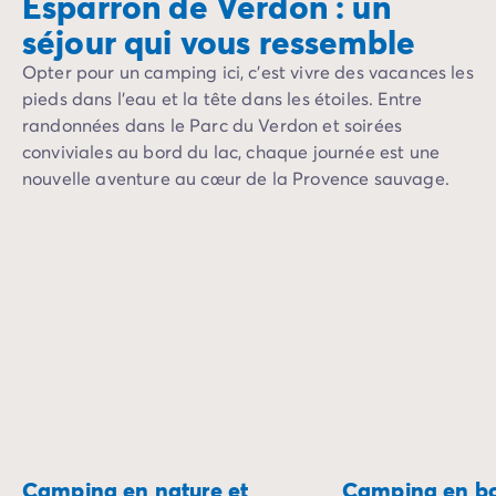
Esparron de Verdon : un
Camping Porquerolles
séjour qui vous ressemble
Camping Sud de la France
Offres promotionnelles
Opter pour un camping ici, c’est vivre des vacances les
Offres du moment
/promotions
pieds dans l’eau et la tête dans les étoiles. Entre
Avantages & bons plans
randonnées dans le Parc du Verdon et soirées
Parrainer un ami
conviviales au bord du lac, chaque journée est une
Programme de fidélité
nouvelle aventure au cœur de la Provence sauvage.
Offrir un coffret cadeau Homair
Nos nouveautés 2026
Week-ends à thème
Promos d'été
Dernière minute été
Nos locations
Nos gammes de mobil-homes
/hebergements
Mobil-homes Ultimate
/ultimate
Mobil-homes Premium
/camping-mobil-home-premium
Hébergements insolites
/hebergements-specifiques
Emplacements de camping
/emplacement-camping
Camping en nature et
Camping en bo
Mobil-homes PMR
/mobil-homes-pmr