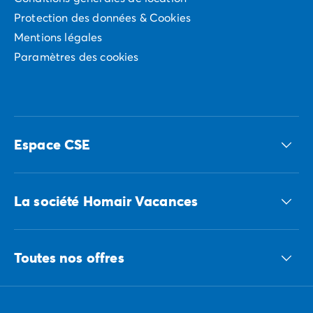
Protection des données & Cookies
Mentions légales
Paramètres des cookies
Espace CSE
Accédez à nos offres CSE
La société Homair Vacances
Le groupe ECG
Toutes nos offres
Nous recrutons
Nos engagements responsables
Toutes nos destinations