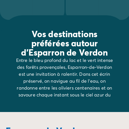
Camping pour bébé et jeunes enfants
Camping près des villes mythiques
Campings avec piscine chauffée
Campings avec piscine couverte
Par destination
Vos destinations
Camping Atlantique
préférées autour
Camping Camargue
Camping Château de la Loire
d'Esparron de Verdon
Camping Côte d'Azur
Entre le bleu profond du lac et le vert intense
Camping Dune du Pilat
des forêts provençales, Esparron-de-Verdon
Camping Golfe du Morbihan
est une invitation à ralentir. Dans cet écrin
Camping Gorges du Verdon
préservé, on navigue au fil de l’eau, on
Camping Ile d'Oléron
randonne entre les oliviers centenaires et on
Camping Ile de Ré
savoure chaque instant sous le ciel azur du
Camping Luberon
Verdon.
Camping Méditerranée
Camping Mont Saint Michel
Camping Pays Basque
Camping Périgord