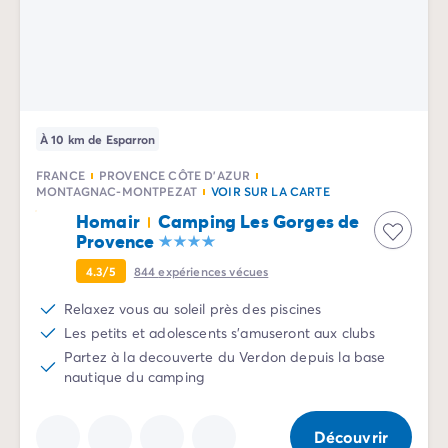
Camping Communauté Valencienne
Camping Costa Blanca
Camping Alicante
Camping Benidorm
Camping Costa del Azahar
Camping Valence
À 10 km de Esparron
Camping Italie
Camping Abruzzes
FRANCE
PROVENCE CÔTE D'AZUR
MONTAGNAC-MONTPEZAT
VOIR SUR LA CARTE
Camping Emilie Romagne
Camping Latium
Homair
Camping Les Gorges de
Provence
Camping Rome
Camping Lombardie
4.3/5
844
expériences vécues
Camping Lac de Garde
Relaxez vous au soleil près des piscines
Camping Lac Majeur
Les petits et adolescents s'amuseront aux clubs
Camping Pouilles
Partez à la decouverte du Verdon depuis la base
Camping Sardaigne
nautique du camping
Camping Toscane
Camping Florence
Camping Trentin-Haut-Adige
Découvrir