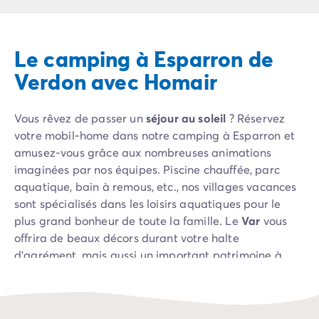
Camping Pyrénées Atlantiques
Camping Biarritz
Camping Bidart
Le camping à Esparron de
Camping Hendaye
Camping Bretagne
Verdon avec Homair
Camping Côtes d'Armor
Camping Finistère
Vous rêvez de passer un
séjour au soleil
? Réservez
Camping Ille-et-Vilaine
votre mobil-home dans notre camping à Esparron et
Camping Saint-Malo
amusez-vous grâce aux nombreuses animations
Camping Morbihan
imaginées par nos équipes. Piscine chauffée, parc
Camping Vannes
aquatique, bain à remous, etc., nos villages vacances
Camping Centre-Val de Loire
sont spécialisés dans les loisirs aquatiques pour le
Camping Indre-et-Loire
plus grand bonheur de toute la famille. Le
Var
vous
Camping Chenonceau
offrira de beaux décors durant votre halte
Camping Champagne-Ardenne
d’agrément, mais aussi un important patrimoine à
Camping Ardennes
découvrir au fil des jours. Basilique de Saint Maximin
Camping Corse
la Sainte Baume, Moustiers Sainte Marie, Gréoux les
Camping Corse-du-Sud
Bains, montagne Sainte Victoire, gorges du Verdon,
Camping Bonifacio