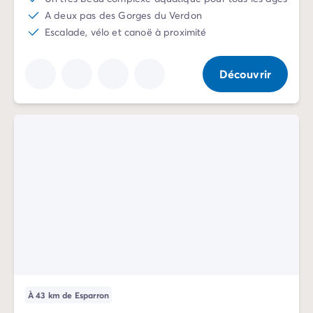
Camping La Palmyre
A deux pas des Gorges du Verdon
Camping Royan
Escalade, vélo et canoë à proximité
Camping Provence-Alpes-Côte d'Azur
Camping Alpes-de-Haute-Provence
Découvrir
Camping Alpes-Maritimes
Camping Cannes
Camping Nice
Camping Bouches du Rhône
Camping Cassis
Camping Marseille
Camping Var
Camping Fréjus
Camping Hyères les Palmiers
Camping Lavandou
Camping Port Grimaud
Camping Saint-Raphaël
Camping Saint-Tropez
Camping Vaucluse
À 43 km de Esparron
Camping Avignon