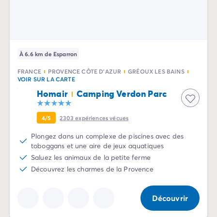
Camping Sète
Camping Valras-Plage
Camping Vendres-Plage
Camping Vias-Plage
À 6.6 km de Esparron
Camping Pyrénées-Orientales
Camping Argelès-sur-Mer
FRANCE
PROVENCE CÔTE D'AZUR
GRÉOUX LES BAINS
Camping Canet-en-Roussillon
VOIR SUR LA CARTE
Camping Collioure
Homair
Camping Verdon Parc
Camping Le Barcarès
Camping Limousin
4/5
2303
expériences vécues
Camping Corrèze
Plongez dans un complexe de piscines avec des
Camping Midi-Pyrénées
toboggans et une aire de jeux aquatiques
Camping Aveyron
Saluez les animaux de la petite ferme
Camping Millau
Découvrez les charmes de la Provence
Camping Gers
Camping Lot
Camping Lot-et-Garonne
Découvrir
Camping Tarn