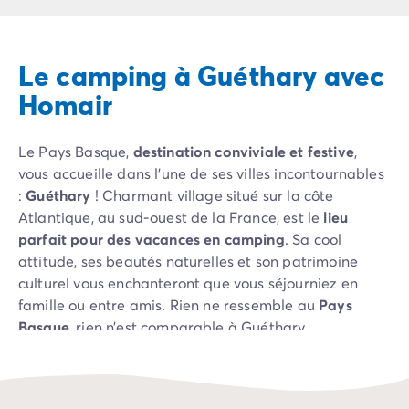
Camping Pyrénées Atlantiques
Camping Biarritz
Camping Bidart
Le camping à Guéthary avec
Camping Hendaye
Camping Bretagne
Homair
Camping Côtes d'Armor
Camping Finistère
Le Pays Basque,
destination conviviale et festive
,
Camping Ille-et-Vilaine
vous accueille dans l’une de ses villes incontournables
Camping Saint-Malo
:
Guéthary
! Charmant village situé sur la côte
Camping Morbihan
Atlantique, au sud-ouest de la France, est le
lieu
Camping Vannes
parfait pour des vacances en camping
. Sa cool
Camping Centre-Val de Loire
attitude, ses beautés naturelles et son patrimoine
Camping Indre-et-Loire
culturel vous enchanteront que vous séjourniez en
Camping Chenonceau
famille ou entre amis. Rien ne ressemble au
Pays
Camping Champagne-Ardenne
Basque
, rien n’est comparable à Guéthary.
Camping Ardennes
Camping Corse
Camping Corse-du-Sud
Camping Bonifacio