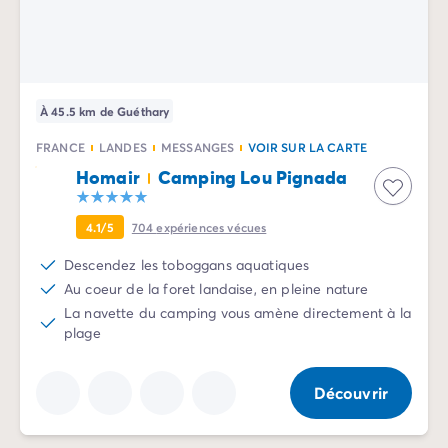
Camping Sète
Camping Valras-Plage
Camping Vendres-Plage
Camping Vias-Plage
À 45.5 km de Guéthary
Camping Pyrénées-Orientales
Camping Argelès-sur-Mer
FRANCE
LANDES
MESSANGES
VOIR SUR LA CARTE
Camping Canet-en-Roussillon
Homair
Camping Lou Pignada
Camping Collioure
Camping Le Barcarès
4.1/5
704
expériences vécues
Camping Limousin
Camping Corrèze
Descendez les toboggans aquatiques
Camping Midi-Pyrénées
Au coeur de la foret landaise, en pleine nature
Camping Aveyron
La navette du camping vous amène directement à la
Camping Millau
plage
Camping Gers
Camping Lot
Découvrir
Camping Lot-et-Garonne
Camping Tarn