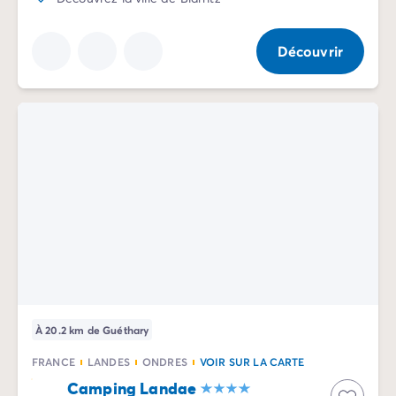
Camping Porquerolles
Camping Sud de la France
Découvrir
Offres promotionnelles
Offres du moment
/promotions
Avantages & bons plans
Parrainer un ami
Programme de fidélité
Offrir un coffret cadeau Homair
Nos nouveautés 2026
Week-ends à thème
Promos d'été
Dernière minute été
Nos locations
Nos gammes de mobil-homes
/hebergements
Mobil-homes Ultimate
/ultimate
Mobil-homes Premium
/camping-mobil-home-premium
À 20.2 km de Guéthary
Hébergements insolites
/hebergements-specifiques
FRANCE
LANDES
ONDRES
VOIR SUR LA CARTE
Emplacements de camping
/emplacement-camping
Camping Landae
Mobil-homes PMR
/mobil-homes-pmr