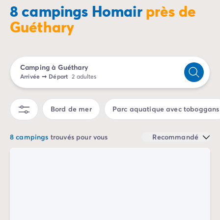
Camping Porto Vecchio
8 campings Homair
près de
Camping Haute-Corse
Guéthary
Camping Bastia
Camping Hauts-de-France
Camping Nord-Pas-de-Calais
Camping Picardie
Camping à Guéthary
Camping Ile-de-France
Arrivée
➞
Départ
2 adultes
Camping Paris
Camping Languedoc-Roussillon
Bord de mer
Parc aquatique avec toboggans
Camping Aude
Camping Carcassonne
Camping Narbonne
8 campings
trouvés pour vous
Recommandé
Camping Gard
Camping Grau-du-Roi
Camping Hérault
Camping Cap D'Agde
Camping La Grande Motte
Camping Marseillan-Plage
Camping Palavas-les-Flots