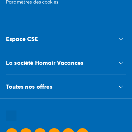
Paramètres des cookies
Espace CSE
Accédez à nos offres CSE
La société Homair Vacances
Le groupe ECG
Toutes nos offres
Nous recrutons
Nos engagements responsables
Toutes nos destinations
Toutes nos thématiques
Toutes nos promos camping
Camping Dernière Minute