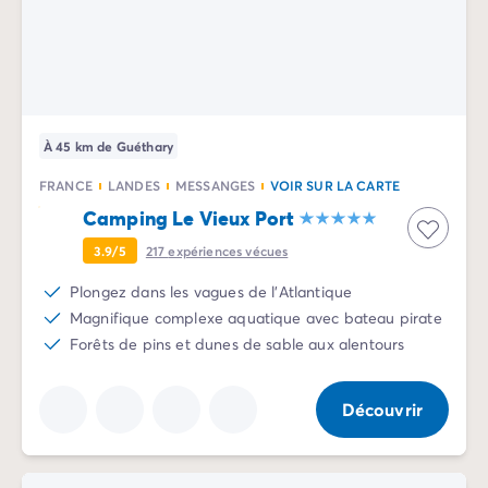
Camping Slovénie
Toutes nos thématiques
Par thématique
Camping 3 étoiles
Camping 4 étoiles
À 45 km de Guéthary
Camping 5 étoiles
Camping à la campagne
FRANCE
LANDES
MESSANGES
VOIR SUR LA CARTE
Camping à la montagne
Camping Le Vieux Port
Camping acceptant les chiens
3.9/5
217
expériences vécues
Camping avec club enfants
Camping avec clubs ados
Plongez dans les vagues de l'Atlantique
Camping avec parc aquatique
Magnifique complexe aquatique avec bateau pirate
Camping avec piscine
Forêts de pins et dunes de sable aux alentours
Camping en bord de lac
Camping en bord de mer
Découvrir
Camping en bord de rivière
Camping en nature et découvertes
Camping et vélo en famille