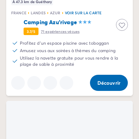
À 47.3 km de Guéthary
Camping Vénétie
Camping Venise
FRANCE
LANDES
AZUR
VOIR SUR LA CARTE
Camping Croatie
Camping Azu'rivage
Camping Dalmatie
3.7/5
71
expériences vécues
Camping Istrie
Camping Kvarner
Profitez d'un espace piscine avec toboggan
Camping Portugal
Amusez vous aux soirées à thèmes du camping
Camping Algarve
Utilisez la navette gratuite pour vous rendre à la
Camping Centre Portugal
plage de sable à proximité
Camping Lisbonne
Camping Nord Portugal
Découvrir
Autres destinations
Camping Pays-Bas
Camping Allemagne
Camping Suisse
Camping Autriche
Camping Styrie
Camping Luxembourg
Camping Belgique