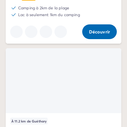
Camping Rhône-Alpes
Camping à 2km de la plage
Camping Ardèche
Lac à seulement 1km du camping
Camping Vallon-Pont-d'Arc
Camping Drôme
Découvrir
Camping Haute-Savoie
Camping Annecy
Camping Isère
Camping Savoie
Camping Espagne
Camping Cantabria
Camping Santander
Camping Catalogne
Camping Costa Brava
Camping Barcelone
Camping Escala
Camping Palamos
Camping Tossa de Mar
Camping Costa Dorada
À 11.2 km de Guéthary