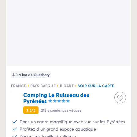
Camping pour bébé et jeunes enfants
Camping près des villes mythiques
Campings avec piscine chauffée
Campings avec piscine couverte
Par destination
Camping Atlantique
Camping Camargue
Camping Château de la Loire
Camping Côte d'Azur
Camping Dune du Pilat
Camping Golfe du Morbihan
À 3.9 km de Guéthary
Camping Gorges du Verdon
FRANCE
PAYS BASQUE
BIDART
VOIR SUR LA CARTE
Camping Ile d'Oléron
Camping Le Ruisseau des
Camping Ile de Ré
Pyrénées
Camping Luberon
Camping Méditerranée
3.5/5
218
expériences vécues
Camping Mont Saint Michel
Dans un cadre magnifique avec vue sur les Pyrénées
Camping Pays Basque
Profitez d'un grand espace aquatique
Camping Périgord
Découvrez la ville de Biarritz