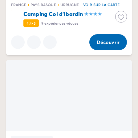
Camping Communauté Valencienne
FRANCE
PAYS BASQUE
URRUGNE
VOIR SUR LA CARTE
Camping Costa Blanca
Camping Col d'Ibardin
Camping Alicante
Camping Benidorm
4.4/5
9
expériences vécues
Camping Costa del Azahar
Camping Valence
Découvrir
Camping Italie
Camping Abruzzes
Camping Emilie Romagne
Camping Latium
Camping Rome
Camping Lombardie
Camping Lac de Garde
Camping Lac Majeur
Camping Pouilles
Camping Sardaigne
Camping Toscane
Camping Florence
Camping Trentin-Haut-Adige