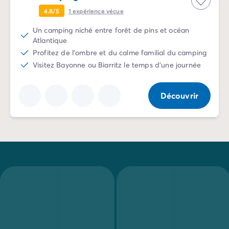
Mobil-homes pour les grandes familles
/mobil-homes-fam
4.8/5
1
expérience vécue
Mobil-homes by Roan
/locations-by-roan
Un camping niché entre forêt de pins et océan
Tentes lodges
/tente-safari-hebergement-atypique
Atlantique
L'esprit Homair
Profitez de l'ombre et du calme familial du camping
Vivez l'expérience
Visitez Bayonne ou Biarritz le temps d'une journée
Qui est Homair ?
L'expérience Homair
Suivez-nous sur les réseaux
Découvrir
Le catalogue Homair
Meilleur E-commerçant 2026
Homair en vidéo
Les nouveautés 2026
Soirée DJ NRJ
Nos engagements RSE
Services et infos pratiques
Des correspondants à votre écoute
Des services à la carte
Nos formules de restauration