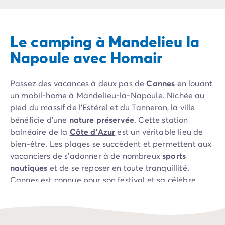
Camping Pyrénées Atlantiques
Camping Biarritz
Camping Bidart
Le camping à Mandelieu la
Camping Hendaye
Camping Bretagne
Napoule avec Homair
Camping Côtes d'Armor
Camping Finistère
Passez des vacances à deux pas de
Cannes
en louant
Camping Ille-et-Vilaine
un mobil-home à Mandelieu-la-Napoule. Nichée au
Camping Saint-Malo
pied du massif de l’Estérel et du Tanneron, la ville
Camping Morbihan
bénéficie d’une
nature préservée
. Cette station
Camping Vannes
balnéaire de la
Côte d'Azur
est un véritable lieu de
Camping Centre-Val de Loire
bien-être. Les plages se succèdent et permettent aux
Camping Indre-et-Loire
vacanciers de s’adonner à de nombreux
sports
Camping Chenonceau
nautiques
et de se reposer en toute tranquillité.
Camping Champagne-Ardenne
Cannes est connue pour son festival et sa célèbre
Camping Ardennes
montée des marches
, durant laquelle les célébrités se
Camping Corse
succèdent sur le tapis rouge. Promenez-vous dans les
Camping Corse-du-Sud
ruelles pavées et découvrez le centre historique et son
Camping Bonifacio