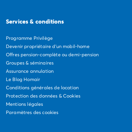
murales qui mettent en scène les icônes du cinéma,
reparties dans la ville.
Services & conditions
Réservez dès aujourd’hui vos vacances au camping de
Programme Privilège
Mandelieu-la-Napoule. La proximité de Cannes n’est
Devenir propriétaire d'un mobil-home
pas le seul atout de cet établissement 3 étoiles. Il
dispose de divers services comme le Wifi gratuit, un
Offres pension-complète ou demi-pension
dépôt de pain, des plats à emporter ou une laverie. La
Groupes & séminaires
plage, située à 600 mètres, est facilement
accessible
Assurance annulation
à pied
.
Le Blog Homair
Conditions générales de location
Protection des données & Cookies
Mentions légales
Paramètres des cookies