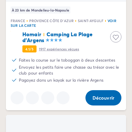
Camping Rhône-Alpes
À 23 km de Mandelieu-la-Napoule
Camping Ardèche
Camping Vallon-Pont-d'Arc
FRANCE
PROVENCE CÔTE D'AZUR
SAINT-AYGULF
VOIR
SUR LA CARTE
Camping Drôme
Camping Haute-Savoie
Homair
Camping La Plage
d'Argens
Camping Annecy
Camping Isère
4.1/5
1917
expériences vécues
Camping Savoie
Faites la course sur le toboggan à deux descentes
Camping Espagne
Envoyez les petits faire une chasse au trésor avec le
Camping Cantabria
club pour enfants
Camping Santander
Pagayez dans un kayak sur la rivière Argens
Camping Catalogne
Camping Costa Brava
Camping Barcelone
Découvrir
Camping Escala
Camping Palamos
Camping Tossa de Mar
Camping Costa Dorada