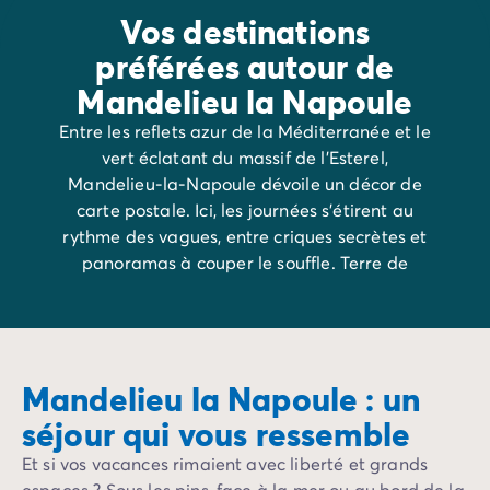
Vos destinations
préférées autour de
Mandelieu la Napoule
Entre les reflets azur de la Méditerranée et le
vert éclatant du massif de l’Esterel,
Mandelieu-la-Napoule dévoile un décor de
carte postale. Ici, les journées s’étirent au
rythme des vagues, entre criques secrètes et
panoramas à couper le souffle. Terre de
contrastes, cette perle de la Côte d’Azur est le
point de départ idéal pour une échappée
entre mer et montagne.
Mandelieu la Napoule : un
séjour qui vous ressemble
Et si vos vacances rimaient avec liberté et grands
espaces ? Sous les pins, face à la mer ou au bord de la