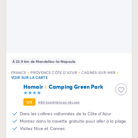
Camping Communauté Valencienne
Camping Costa Blanca
Camping Alicante
Camping Benidorm
Camping Costa del Azahar
Camping Valence
Camping Italie
Camping Abruzzes
Camping Emilie Romagne
À 23.9 km de Mandelieu-la-Napoule
Camping Latium
FRANCE
PROVENCE CÔTE D'AZUR
CAGNES-SUR-MER
Camping Rome
VOIR SUR LA CARTE
Camping Lombardie
Homair
Camping Green Park
Camping Lac de Garde
Camping Lac Majeur
4/5
484
expériences vécues
Camping Pouilles
Camping Sardaigne
Dans les collines vallonnées de la Côte d'Azur
Camping Toscane
Montez dans la navette gratuite pour aller à la plage
Camping Florence
Visitez Nice et Cannes
Camping Trentin-Haut-Adige