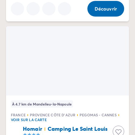
Camping Vénétie
Découvrir
Camping Venise
Camping Croatie
Camping Dalmatie
Camping Istrie
Camping Kvarner
Camping Portugal
Camping Algarve
Camping Centre Portugal
Camping Lisbonne
Camping Nord Portugal
Autres destinations
Camping Pays-Bas
Camping Allemagne
Camping Suisse
À 4.7 km de Mandelieu-la-Napoule
Camping Autriche
FRANCE
PROVENCE CÔTE D'AZUR
PEGOMAS - CANNES
Camping Styrie
VOIR SUR LA CARTE
Camping Luxembourg
Homair
Camping Le Saint Louis
Camping Belgique