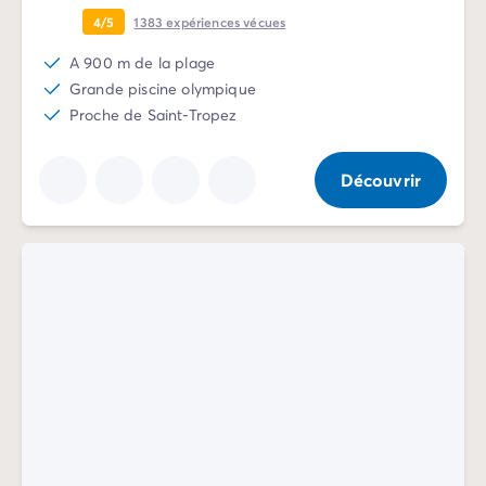
Camping La Palmyre
4/5
1383
expériences vécues
Camping Royan
Camping Provence-Alpes-Côte d'Azur
A 900 m de la plage
Camping Alpes-de-Haute-Provence
Grande piscine olympique
Camping Alpes-Maritimes
Proche de Saint-Tropez
Camping Cannes
Camping Nice
Découvrir
Camping Bouches du Rhône
Camping Cassis
Camping Marseille
Camping Var
Camping Fréjus
Camping Hyères les Palmiers
Camping Lavandou
Camping Port Grimaud
Camping Saint-Raphaël
Camping Saint-Tropez
Camping Vaucluse
Camping Avignon