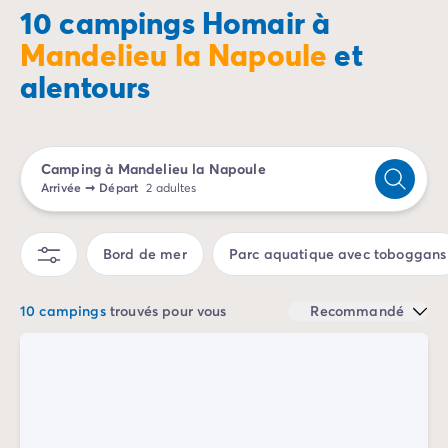
charme typiquement provençal.
Camping Porto Vecchio
10 campings Homair à
Camping Haute-Corse
Mandelieu la Napoule
et
Camping Bastia
alentours
Camping Hauts-de-France
Camping Nord-Pas-de-Calais
Camping Picardie
Camping Ile-de-France
Camping à Mandelieu la Napoule
Camping Paris
Arrivée
➞
Départ
2 adultes
Camping Languedoc-Roussillon
Camping Aude
Camping Carcassonne
Bord de mer
Parc aquatique avec toboggans
Camping Narbonne
Camping Gard
10 campings
trouvés pour vous
Recommandé
Camping Grau-du-Roi
Camping Hérault
Camping Cap D'Agde
Camping La Grande Motte
Camping Marseillan-Plage
Camping Palavas-les-Flots