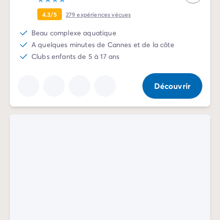
Camping Slovénie
4.3/5
279
expériences vécues
Toutes nos thématiques
Par thématique
Beau complexe aquatique
Camping 3 étoiles
A quelques minutes de Cannes et de la côte
Camping 4 étoiles
Clubs enfants de 5 à 17 ans
Camping 5 étoiles
Camping à la campagne
Découvrir
Camping à la montagne
Camping acceptant les chiens
Camping avec club enfants
Camping avec clubs ados
Camping avec parc aquatique
Camping avec piscine
Camping en bord de lac
Camping en bord de mer
Camping en bord de rivière
Camping en nature et découvertes
Camping et vélo en famille