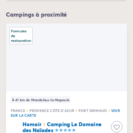
Camping Normandie
Camping Basse-Normandie
Campings à proximité
Camping Calvados
Camping Manche
Camping Haute-Normandie
Formules
Camping Pays de la Loire
de
restauration
Camping Loire-Atlantique
Camping Guerande
Camping Le-Croisic
Camping Pornic
Camping Vendée
Camping La-Tranche-sur-Mer
Camping Les Sables d'Olonne
Camping Saint-Gilles-Croix-de-Vie
Camping Saint-Hilaire-De-Riez
À 41 km de Mandelieu-la-Napoule
Camping Saint-Jean-De-Monts
FRANCE
PROVENCE CÔTE D'AZUR
PORT GRIMAUD
VOIR
Camping Poitou-Charentes
SUR LA CARTE
Camping Charente-Maritime
Homair
Camping Le Domaine
Camping Fouras
des Naïades