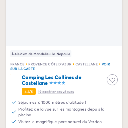
Camping Porquerolles
Camping Sud de la France
Offres promotionnelles
Offres du moment
/promotions
Avantages & bons plans
Parrainer un ami
Programme de fidélité
Offrir un coffret cadeau Homair
À 40.2 km de Mandelieu-la-Napoule
Nos nouveautés 2026
Week-ends à thème
FRANCE
PROVENCE CÔTE D'AZUR
CASTELLANE
VOIR
SUR LA CARTE
Promos d'été
Camping Les Collines de
Dernière minute été
Castellane
Nos locations
Nos gammes de mobil-homes
4.2/5
19
expériences vécues
/hebergements
Mobil-homes Ultimate
/ultimate
Séjournez à 1000 mètres d'altitude !
Mobil-homes Premium
/camping-mobil-home-premium
Profitez de la vue sur les montagnes depuis la
Hébergements insolites
/hebergements-specifiques
piscine
Emplacements de camping
/emplacement-camping
Visitez le magnifique parc naturel du Verdon
Mobil-homes PMR
/mobil-homes-pmr