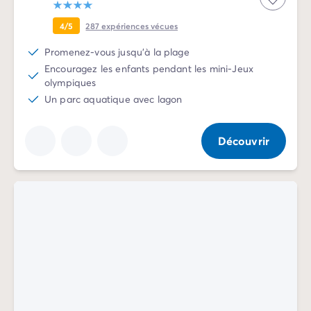
Avant de partir
Les modes de paiement
4/5
287
expériences vécues
Paiement en plusieurs fois
L'assurance annulation
Promenez-vous jusqu'à la plage
Acheter un mobil-home
Encouragez les enfants pendant les mini-Jeux
olympiques
Un parc aquatique avec lagon
Découvrir