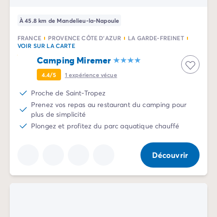
Camping pour bébé et jeunes enfants
Camping près des villes mythiques
À 45.8 km de Mandelieu-la-Napoule
Campings avec piscine chauffée
Campings avec piscine couverte
FRANCE
PROVENCE CÔTE D'AZUR
LA GARDE-FREINET
VOIR SUR LA CARTE
Par destination
Camping Atlantique
Camping Miremer
Camping Camargue
4.4/5
1
expérience vécue
Camping Château de la Loire
Proche de Saint-Tropez
Camping Côte d'Azur
Prenez vos repas au restaurant du camping pour
Camping Dune du Pilat
plus de simplicité
Camping Golfe du Morbihan
Plongez et profitez du parc aquatique chauffé
Camping Gorges du Verdon
Camping Ile d'Oléron
Camping Ile de Ré
Découvrir
Camping Luberon
Camping Méditerranée
Camping Mont Saint Michel
Camping Pays Basque
Camping Périgord