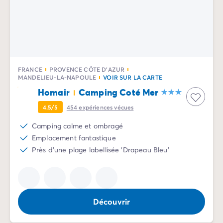
Camping Sète
Camping Valras-Plage
Camping Vendres-Plage
Camping Vias-Plage
Camping Pyrénées-Orientales
Camping Argelès-sur-Mer
FRANCE
PROVENCE CÔTE D'AZUR
MANDELIEU-LA-NAPOULE
VOIR SUR LA CARTE
Camping Canet-en-Roussillon
Homair
Camping Coté Mer
Camping Collioure
Camping Le Barcarès
4.5/5
454
expériences vécues
Camping Limousin
Camping calme et ombragé
Camping Corrèze
Emplacement fantastique
Camping Midi-Pyrénées
Près d'une plage labellisée 'Drapeau Bleu'
Camping Aveyron
Camping Millau
Camping Gers
Camping Lot
Camping Lot-et-Garonne
Découvrir
Camping Tarn