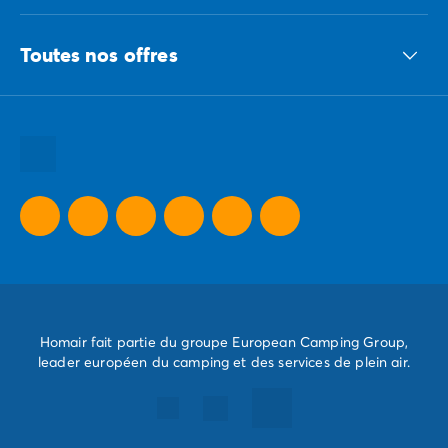
Le groupe ECG
Toutes nos offres
Nous recrutons
Nos engagements responsables
Toutes nos destinations
Toutes nos thématiques
Toutes nos promos camping
Camping Dernière Minute
Homair fait partie du groupe European Camping Group,
leader européen du camping et des services de plein air.