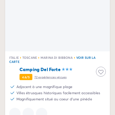
Camping Rhône-Alpes
Camping Ardèche
Camping Vallon-Pont-d'Arc
Camping Drôme
Camping Haute-Savoie
Camping Annecy
Camping Isère
Camping Savoie
Camping Espagne
ITALIE
TOSCANE
MARINA DI BIBBONA
VOIR SUR LA
Camping Cantabria
CARTE
Camping Santander
Camping Del Forte
Camping Catalogne
4.6/5
72
expériences vécues
Camping Costa Brava
Camping Barcelone
Adjacent à une magnifique plage
Camping Escala
Villes étrusques historiques facilement accessibles
Camping Palamos
Magnifiquement situé au coeur d'une pinède
Camping Tossa de Mar
Camping Costa Dorada