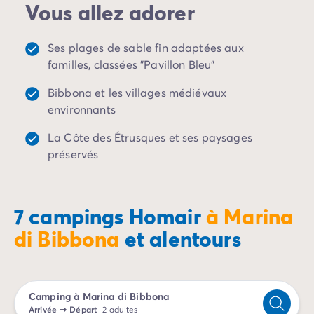
Vous allez adorer
Camping Porto Vecchio
Camping Haute-Corse
Camping Bastia
Ses plages de sable fin adaptées aux
Camping Hauts-de-France
familles, classées "Pavillon Bleu"
Camping Nord-Pas-de-Calais
Camping Picardie
Bibbona et les villages médiévaux
Camping Ile-de-France
environnants
Camping Paris
La Côte des Étrusques et ses paysages
Camping Languedoc-Roussillon
préservés
Camping Aude
Camping Carcassonne
Camping Narbonne
Camping Gard
7 campings Homair
à Marina
Camping Grau-du-Roi
di Bibbona
et alentours
Camping Hérault
Camping Cap D'Agde
Camping La Grande Motte
Camping Marseillan-Plage
Camping à Marina di Bibbona
Camping Palavas-les-Flots
Arrivée
➞
Départ
2 adultes