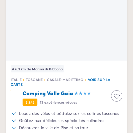
Camping pour bébé et jeunes enfants
Camping près des villes mythiques
Campings avec piscine chauffée
Campings avec piscine couverte
Par destination
Camping Atlantique
Camping Camargue
Camping Château de la Loire
Camping Côte d'Azur
Camping Dune du Pilat
À 6.1 km de Marina di Bibbona
Camping Golfe du Morbihan
Camping Gorges du Verdon
ITALIE
TOSCANE
CASALE-MARITTIMO
VOIR SUR LA
CARTE
Camping Ile d'Oléron
Camping Valle Gaia
Camping Ile de Ré
Camping Luberon
3.9/5
13
expériences vécues
Camping Méditerranée
Louez des vélos et pédalez sur les collines toscanes
Camping Mont Saint Michel
Goûtez aux délicieuses spécialités culinaires
Camping Pays Basque
Découvrez la ville de Pise et sa tour
Camping Périgord