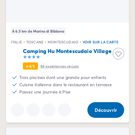
Camping Slovénie
Toutes nos thématiques
Par thématique
Camping 3 étoiles
À 6.5 km de Marina di Bibbona
Camping 4 étoiles
Camping 5 étoiles
ITALIE
TOSCANE
MONTESCUDAIO
VOIR SUR LA CARTE
Camping à la campagne
Camping Hu Montescudaio Village
Camping à la montagne
Camping acceptant les chiens
4.4/5
86
expériences vécues
Camping avec club enfants
Trois piscines dont une grande pour enfants
Camping avec clubs ados
Cuisine italienne dans le restaurant en terrasse
Camping avec parc aquatique
Passez une journée à Pise
Camping avec piscine
Camping en bord de lac
Camping en bord de mer
Découvrir
Camping en bord de rivière
Camping en nature et découvertes
Camping et vélo en famille