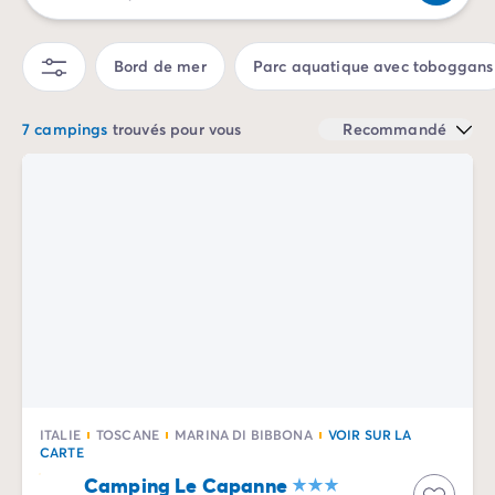
Camping Sète
Camping Valras-Plage
Bord de mer
Parc aquatique avec toboggans
Camping Vendres-Plage
Camping Vias-Plage
Camping Pyrénées-Orientales
7 campings
trouvés pour vous
Recommandé
Camping Argelès-sur-Mer
Camping Canet-en-Roussillon
Camping Collioure
Camping Le Barcarès
Camping Limousin
Camping Corrèze
Camping Midi-Pyrénées
Camping Aveyron
Camping Millau
Camping Gers
Camping Lot
ITALIE
TOSCANE
MARINA DI BIBBONA
VOIR SUR LA
Camping Lot-et-Garonne
CARTE
Camping Tarn
Camping Le Capanne