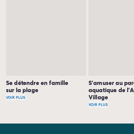
découvertes historiques.
Se détendre en famille
S'amuser au par
sur la plage
aquatique de l'
Village
VOIR PLUS
Découvrez Marina di Bibbona, une
station balnéaire très
VOIR PLUS
Prévoyez une journé
À Marina di Bibbona, vous trouverez une multitude de cô
Pour les plus jeunes
Ne manquez pas
la plage de Gineprino
, un trésor nature