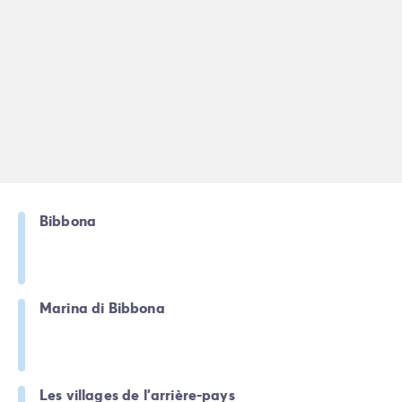
Avant de partir
Les modes de paiement
Paiement en plusieurs fois
L'assurance annulation
Acheter un mobil-home
Bibbona
Marina di Bibbona
Les villages de l'arrière-pays