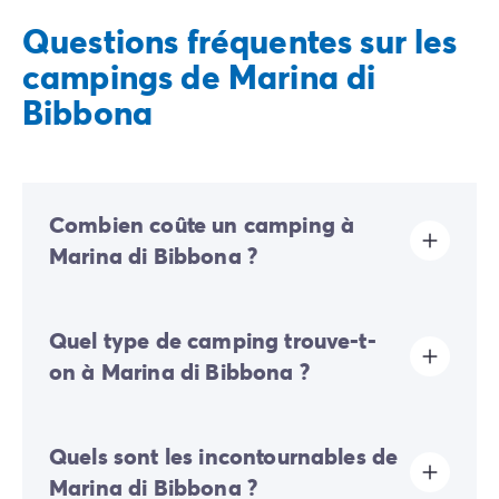
Questions fréquentes sur les
campings de Marina di
Bibbona
Combien coûte un camping à
Marina di Bibbona ?
Le prix de votre location de mobil-home à Marina di
Quel type de camping trouve-t-
Bibbona dépend de nombreux critères : date du
séjour, nombre d'étoiles, infrastructures (piscine,
on à Marina di Bibbona ?
terrain de sport, bouatiques, services, type
d’hébergements), nombre de clients vont avoir une
influence sur le prix de votre séjour.
À Marina di Bibbona, vous trouverez de nombreux
Quels sont les incontournables de
campings étoilés et hébergements en mobil-home de
qualité. Chaque établissement offre à ses clients des
Marina di Bibbona ?