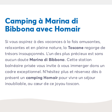
Camping Pyrénées Atlantiques
Camping Biarritz
Camping Bidart
Camping à Marina di
Camping Hendaye
Camping Bretagne
Bibbona avec Homair
Camping Côtes d'Armor
Camping Finistère
Si vous aspirez à des vacances à la fois amusantes,
Camping Ille-et-Vilaine
relaxantes et en pleine nature, la
Toscane
regorge de
Camping Saint-Malo
trésors insoupçonnés. L'un des plus précieux est sans
Camping Morbihan
aucun doute
Marina di Bibbona
. Cette station
Camping Vannes
balnéaire prisée vous invite à vous immerger dans un
Camping Centre-Val de Loire
cadre exceptionnel. N'hésitez plus et réservez dès à
Camping Indre-et-Loire
présent un
camping Homair
pour vivre un séjour
Camping Chenonceau
inoubliable, au cœur de ce joyau toscan.
Camping Champagne-Ardenne
Camping Ardennes
Camping Corse
Camping Corse-du-Sud
Camping Bonifacio