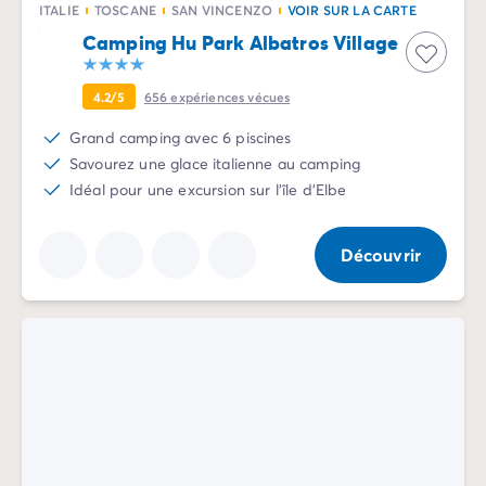
Camping Vénétie
ITALIE
TOSCANE
SAN VINCENZO
VOIR SUR LA CARTE
Camping Venise
Camping Hu Park Albatros Village
Camping Croatie
Camping Dalmatie
4.2/5
656
expériences vécues
Camping Istrie
Grand camping avec 6 piscines
Camping Kvarner
Savourez une glace italienne au camping
Camping Portugal
Idéal pour une excursion sur l'île d'Elbe
Camping Algarve
Camping Centre Portugal
Camping Lisbonne
Découvrir
Camping Nord Portugal
Autres destinations
Camping Pays-Bas
Camping Allemagne
Camping Suisse
Camping Autriche
Camping Styrie
Camping Luxembourg
Camping Belgique