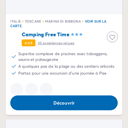
Camping La Palmyre
Camping Royan
Camping Provence-Alpes-Côte d'Azur
ITALIE
TOSCANE
MARINA DI BIBBONA
VOIR SUR LA
Camping Alpes-de-Haute-Provence
CARTE
Camping Alpes-Maritimes
Camping Free Time
Camping Cannes
4.1/5
30
expériences vécues
Camping Nice
Camping Bouches du Rhône
Superbe complexe de piscines avec toboggans,
Camping Cassis
sauna et pataugeoire
Camping Marseille
A quelques pas de la plage ou des sentiers arborés
Camping Var
Partez pour une excursion d'une journée à Pise
Camping Fréjus
Camping Hyères les Palmiers
Camping Lavandou
Camping Port Grimaud
Découvrir
Camping Saint-Raphaël
Camping Saint-Tropez
Camping Vaucluse
Camping Avignon