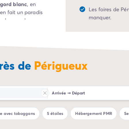
igord blanc
, en
Les foires de Pé
en fait un paradis
manquer.
eval ou en deux roues.
rès de
Périgueux
Arrivée
➞
Départ
ue avec toboggans
5 étoiles
Hébergement PMR
Se