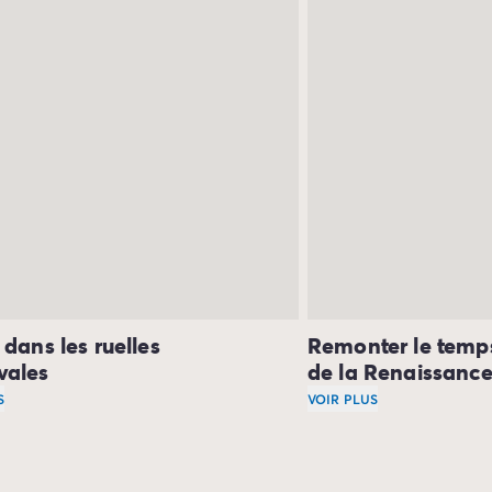
 dans les ruelles
Remonter le temp
vales
de la Renaissanc
S
VOIR PLUS
e visite incontournable pour les férus d’histoire, mais pas s
baladant dans les ruelles du vieux Périgueux, c’est le Moye
En continuant votre f
vrir une collection préhistorique et une autre médiévale au