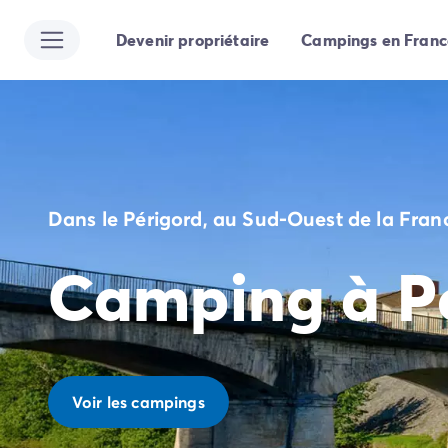
Devenir propriétaire
Campings en Franc
Toutes nos destinations
Camping France
Camping Alsace
Camping Bas-Rhin
Camping Strasbourg
Camping Haut-Rhin
Camping Colmar
Dans le Périgord, au Sud-Ouest de la Fran
Camping Aquitaine
Camping Dordogne
Camping à P
Camping Gironde
Camping Arcachon
Camping Bordeaux
Camping Les Landes
Camping Biscarrosse
Camping Hossegor
Voir les campings
Camping Messanges
Camping Mimizan