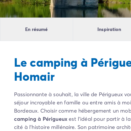
Camping Pyrénées Atlantiques
Camping Biarritz
Camping Bidart
Camping Hendaye
En résumé
Inspiration
Camping Bretagne
Camping Côtes d'Armor
Camping Finistère
Camping Ille-et-Vilaine
Le camping à Périgu
Camping Saint-Malo
Camping Morbihan
Homair
Camping Vannes
Camping Centre-Val de Loire
Camping Indre-et-Loire
Passionnante à souhait, la ville de Périgueux vo
Camping Chenonceau
Camping Champagne-Ardenne
séjour incroyable en famille ou entre amis à mo
Camping Ardennes
Bordeaux. Choisir comme hébergement un mob
Camping Corse
camping à Périgueux
est l’idéal pour partir à 
Camping Corse-du-Sud
cité à l’histoire millénaire. Son patrimoine arch
Camping Bonifacio