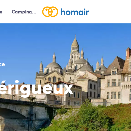
e
Campings autour de moi
ce
érigueux