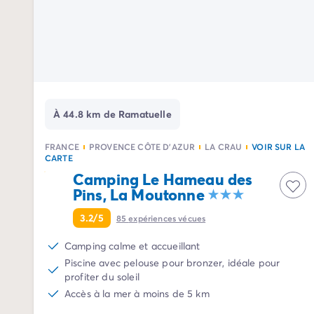
Camping Avignon
Camping Rhône-Alpes
Camping Ardèche
Camping Vallon-Pont-d'Arc
Camping Drôme
Camping Haute-Savoie
Camping Annecy
À 44.8 km de Ramatuelle
Camping Isère
Camping Savoie
FRANCE
PROVENCE CÔTE D'AZUR
LA CRAU
VOIR SUR LA
Camping Espagne
CARTE
Camping Cantabria
Camping Le Hameau des
Camping Santander
Pins, La Moutonne
Camping Catalogne
3.2/5
85
expériences vécues
Camping Costa Brava
Camping Barcelone
Camping calme et accueillant
Camping Escala
Piscine avec pelouse pour bronzer, idéale pour
Camping Palamos
profiter du soleil
Camping Tossa de Mar
Accès à la mer à moins de 5 km
Camping Costa Dorada