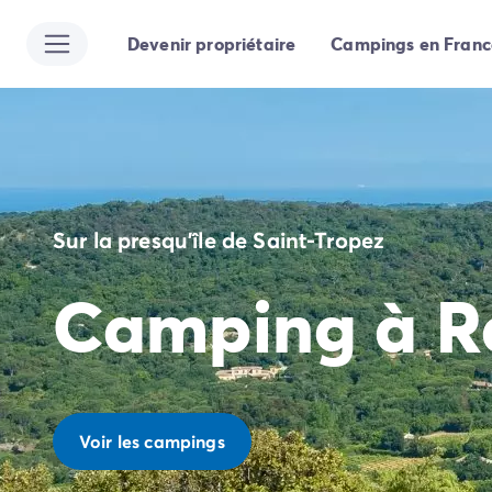
Devenir propriétaire
Campings en Franc
Toutes nos destinations
Camping France
Camping Alsace
Camping Bas-Rhin
Camping Strasbourg
Camping Haut-Rhin
Camping Colmar
Sur la presqu'île de Saint-Tropez
Camping Aquitaine
Camping Dordogne
Camping à R
Camping Gironde
Camping Arcachon
Camping Bordeaux
Camping Les Landes
Camping Biscarrosse
Camping Hossegor
Voir les campings
Camping Messanges
Camping Mimizan