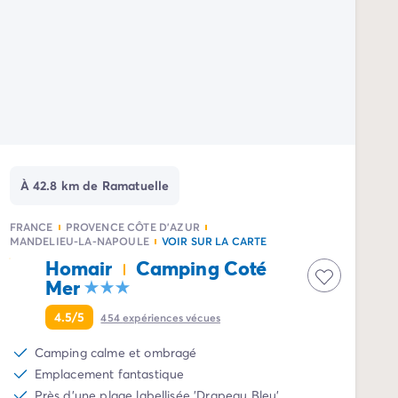
À 42.8 km de Ramatuelle
FRANCE
PROVENCE CÔTE D'AZUR
MANDELIEU-LA-NAPOULE
VOIR SUR LA CARTE
Homair
Camping Coté
Mer
4.5/5
454
expériences vécues
Camping calme et ombragé
Emplacement fantastique
Près d'une plage labellisée 'Drapeau Bleu'