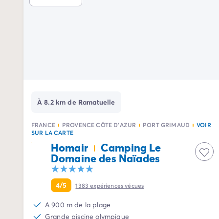
Camping Palavas-les-Flots
Camping Sète
Camping Valras-Plage
Camping Vendres-Plage
Camping Vias-Plage
Camping Pyrénées-Orientales
Camping Argelès-sur-Mer
Camping Canet-en-Roussillon
Camping Collioure
À 8.2 km de Ramatuelle
Camping Le Barcarès
Camping Limousin
FRANCE
PROVENCE CÔTE D'AZUR
PORT GRIMAUD
VOIR
Camping Corrèze
SUR LA CARTE
Camping Midi-Pyrénées
Homair
Camping Le
Camping Aveyron
Domaine des Naïades
Camping Millau
Camping Gers
4/5
1383
expériences vécues
Camping Lot
Camping Lot-et-Garonne
A 900 m de la plage
Camping Tarn
Grande piscine olympique