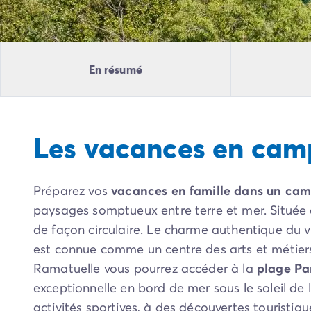
Camping Pyrénées Atlantiques
Camping Biarritz
Camping Bidart
Camping Hendaye
En résumé
Camping Bretagne
Camping Côtes d'Armor
Camping Finistère
Camping Ille-et-Vilaine
Les vacances en cam
Camping Saint-Malo
Camping Morbihan
Camping Vannes
Préparez vos
vacances en famille dans un ca
Camping Centre-Val de Loire
Camping Indre-et-Loire
paysages somptueux entre terre et mer. Située 
Camping Chenonceau
de façon circulaire. Le charme authentique du v
Camping Champagne-Ardenne
est connue comme un centre des arts et métiers
Camping Ardennes
Ramatuelle vous pourrez accéder à la
plage Pa
Camping Corse
exceptionnelle en bord de mer sous le soleil de 
Camping Corse-du-Sud
activités sportives, à des découvertes touristiq
Camping Bonifacio