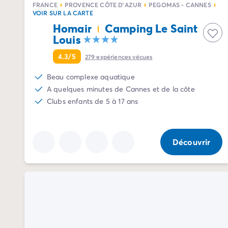
FRANCE
PROVENCE CÔTE D'AZUR
PEGOMAS - CANNES
Camping La Palmyre
VOIR SUR LA CARTE
Camping Royan
Homair
Camping Le Saint
Camping Provence-Alpes-Côte d'Azur
Louis
Camping Alpes-de-Haute-Provence
4.3/5
279
expériences vécues
Camping Alpes-Maritimes
Camping Cannes
Beau complexe aquatique
Camping Nice
A quelques minutes de Cannes et de la côte
Camping Bouches du Rhône
Clubs enfants de 5 à 17 ans
Camping Cassis
Camping Marseille
Camping Var
Découvrir
Camping Fréjus
Camping Hyères les Palmiers
Camping Lavandou
Camping Port Grimaud
Camping Saint-Raphaël
Camping Saint-Tropez
Camping Vaucluse