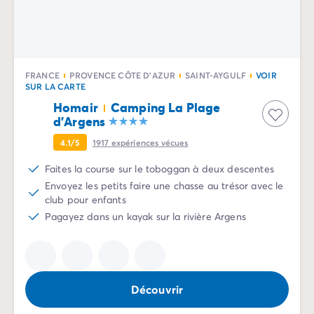
Camping Sète
Camping Valras-Plage
Camping Vendres-Plage
Camping Vias-Plage
FRANCE
PROVENCE CÔTE D'AZUR
SAINT-AYGULF
VOIR
Camping Pyrénées-Orientales
SUR LA CARTE
Camping Argelès-sur-Mer
Homair
Camping La Plage
Camping Canet-en-Roussillon
d'Argens
Camping Collioure
4.1/5
1917
expériences vécues
Camping Le Barcarès
Camping Limousin
Faites la course sur le toboggan à deux descentes
Camping Corrèze
Envoyez les petits faire une chasse au trésor avec le
Camping Midi-Pyrénées
club pour enfants
Camping Aveyron
Pagayez dans un kayak sur la rivière Argens
Camping Millau
Camping Gers
Camping Lot
Camping Lot-et-Garonne
Découvrir
Camping Tarn