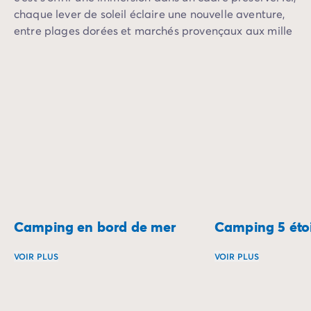
chaque lever de soleil éclaire une nouvelle aventure,
entre plages dorées et marchés provençaux aux mille
saveurs.
Camping en bord de mer
Camping 5 étoi
VOIR PLUS
VOIR PLUS
Réveillez-vous au son des vagues et profitez d’un séjour 
Vivez un séjour en