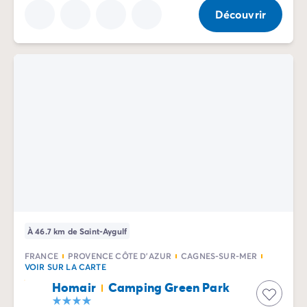
Camping Vénétie
Découvrir
Camping Venise
Camping Croatie
Camping Dalmatie
Camping Istrie
Camping Kvarner
Camping Portugal
Camping Algarve
Camping Centre Portugal
Camping Lisbonne
Camping Nord Portugal
Autres destinations
Camping Pays-Bas
Camping Allemagne
À 46.7 km de Saint-Aygulf
Camping Suisse
Camping Autriche
FRANCE
PROVENCE CÔTE D'AZUR
CAGNES-SUR-MER
VOIR SUR LA CARTE
Camping Styrie
Homair
Camping Green Park
Camping Luxembourg
Camping Belgique