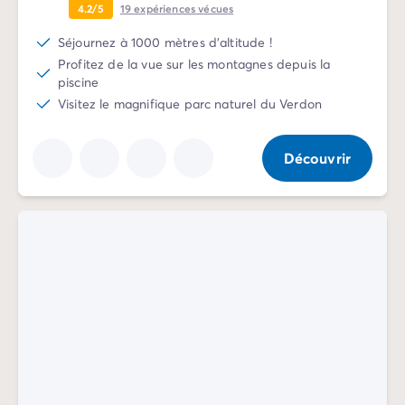
Avant de partir
4.2/5
19
expériences vécues
Les modes de paiement
Séjournez à 1000 mètres d'altitude !
Paiement en plusieurs fois
Profitez de la vue sur les montagnes depuis la
L'assurance annulation
piscine
Acheter un mobil-home
Visitez le magnifique parc naturel du Verdon
Découvrir