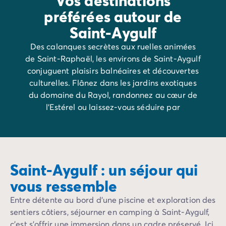
Vos destinations
préférées autour de
Saint-Aygulf
Des calanques secrètes aux ruelles animées
de Saint-Raphaël, les environs de Saint-Aygulf
conjuguent plaisirs balnéaires et découvertes
culturelles. Flânez dans les jardins exotiques
du domaine du Rayol, randonnez au cœur de
l’Estérel ou laissez-vous séduire par
l’ambiance élégante de Port-Grimaud.
Saint-Aygulf : un séjour qui
vous ressemble
Entre détente au bord d’une piscine et exploration des
sentiers côtiers, séjourner en camping à Saint-Aygulf,
c’est s’offrir une immersion dans un cadre préservé. Ici,