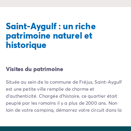
Saint-Aygulf : un riche
patrimoine naturel et
historique
Visites du patrimoine
Située au sein de la commune de Fréjus, Saint-Aygulf
est une petite ville remplie de charme et
d’authenticité. Chargée d’histoire, ce quartier était
peuplé par les romains il y a plus de 2000 ans. Non
loin de votre camping, démarrez votre circuit dans la
Cité Historique de Fréjus,
fondée par Jules César qui
la prénommait
Forum Julii,
en latin : le marché de
Jules. Vous y découvrirez les
Arènes de Fréjus
et