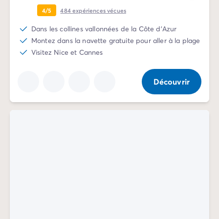
Camping Slovénie
4/5
484
expériences vécues
Toutes nos thématiques
Dans les collines vallonnées de la Côte d'Azur
Par thématique
Montez dans la navette gratuite pour aller à la plage
Camping 3 étoiles
Visitez Nice et Cannes
Camping 4 étoiles
Camping 5 étoiles
Camping à la campagne
Découvrir
Camping à la montagne
Camping acceptant les chiens
Camping avec club enfants
Camping avec clubs ados
Camping avec parc aquatique
Camping avec piscine
Camping en bord de lac
Camping en bord de mer
Camping en bord de rivière
Camping en nature et découvertes
Camping et vélo en famille