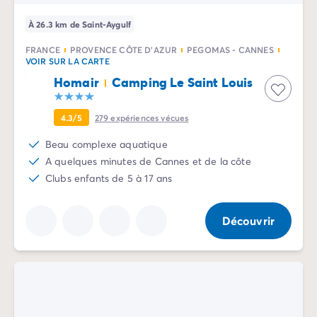
Camping pour bébé et jeunes enfants
Camping près des villes mythiques
À 26.3 km de Saint-Aygulf
Campings avec piscine chauffée
FRANCE
PROVENCE CÔTE D'AZUR
PEGOMAS - CANNES
Campings avec piscine couverte
VOIR SUR LA CARTE
Par destination
Homair
Camping Le Saint Louis
Camping Atlantique
Camping Camargue
4.3/5
279
expériences vécues
Camping Château de la Loire
Camping Côte d'Azur
Beau complexe aquatique
Camping Dune du Pilat
A quelques minutes de Cannes et de la côte
Camping Golfe du Morbihan
Clubs enfants de 5 à 17 ans
Camping Gorges du Verdon
Camping Ile d'Oléron
Découvrir
Camping Ile de Ré
Camping Luberon
Camping Méditerranée
Camping Mont Saint Michel
Camping Pays Basque
Camping Périgord