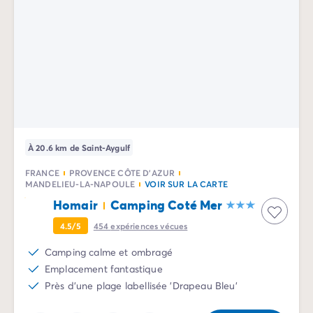
Camping Communauté Valencienne
Camping Costa Blanca
Camping Alicante
Camping Benidorm
Camping Costa del Azahar
Camping Valence
Camping Italie
Camping Abruzzes
Camping Emilie Romagne
À 20.6 km de Saint-Aygulf
Camping Latium
Camping Rome
FRANCE
PROVENCE CÔTE D'AZUR
MANDELIEU-LA-NAPOULE
VOIR SUR LA CARTE
Camping Lombardie
Camping Lac de Garde
Homair
Camping Coté Mer
Camping Lac Majeur
4.5/5
454
expériences vécues
Camping Pouilles
Camping calme et ombragé
Camping Sardaigne
Emplacement fantastique
Camping Toscane
Près d'une plage labellisée 'Drapeau Bleu'
Camping Florence
Camping Trentin-Haut-Adige