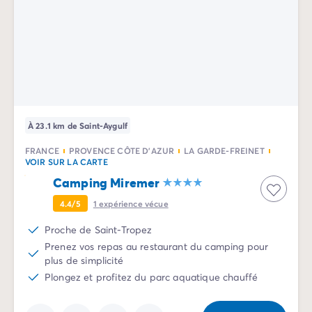
Camping Porquerolles
Camping Sud de la France
Offres promotionnelles
Offres du moment
/promotions
Avantages & bons plans
Parrainer un ami
Programme de fidélité
Offrir un coffret cadeau Homair
À 23.1 km de Saint-Aygulf
Nos nouveautés 2026
FRANCE
PROVENCE CÔTE D'AZUR
LA GARDE-FREINET
Week-ends à thème
VOIR SUR LA CARTE
Promos d'été
Camping Miremer
Dernière minute été
4.4/5
1
expérience vécue
Nos locations
Nos gammes de mobil-homes
/hebergements
Proche de Saint-Tropez
Mobil-homes Ultimate
/ultimate
Prenez vos repas au restaurant du camping pour
Mobil-homes Premium
/camping-mobil-home-premium
plus de simplicité
Hébergements insolites
/hebergements-specifiques
Plongez et profitez du parc aquatique chauffé
Emplacements de camping
/emplacement-camping
Mobil-homes PMR
/mobil-homes-pmr