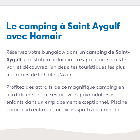
Camping Pyrénées Atlantiques
Camping Biarritz
Camping Bidart
Le camping à Saint Aygulf
Camping Hendaye
Camping Bretagne
avec Homair
Camping Côtes d'Armor
Camping Finistère
Réservez votre bungalow dans un
camping de Saint-
Camping Ille-et-Vilaine
Aygulf
, une station balnéaire très populaire dans le
Camping Saint-Malo
Var, et découvrez l'un des sites touristiques les plus
Camping Morbihan
appréciés de la Côte d'Azur.
Camping Vannes
Camping Centre-Val de Loire
Profitez des attraits de ce magnifique camping en
Camping Indre-et-Loire
bord de mer et de ses activités pour adultes et
Camping Chenonceau
enfants dans un emplacement exceptionnel. Piscine
Camping Champagne-Ardenne
lagon, club enfant et activités sportives feront de
Camping Ardennes
votre séjour en camping un moment inoubliable.
Camping Corse
Partez à la découverte de
Saint-Aygulf
et de ses
Camping Corse-du-Sud
alentours. Faites ainsi connaissance avec les plus
Camping Bonifacio
beaux recoins de la région : superbes plages, jardin