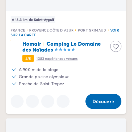
Camping Rhône-Alpes
Camping Ardèche
Camping Vallon-Pont-d'Arc
À 18.3 km de Saint-Aygulf
Camping Drôme
FRANCE
PROVENCE CÔTE D'AZUR
PORT GRIMAUD
VOIR
Camping Haute-Savoie
SUR LA CARTE
Camping Annecy
Homair
Camping Le Domaine
Camping Isère
des Naïades
Camping Savoie
4/5
1383
expériences vécues
Camping Espagne
Camping Cantabria
A 900 m de la plage
Camping Santander
Grande piscine olympique
Camping Catalogne
Proche de Saint-Tropez
Camping Costa Brava
Camping Barcelone
Découvrir
Camping Escala
Camping Palamos
Camping Tossa de Mar
Camping Costa Dorada