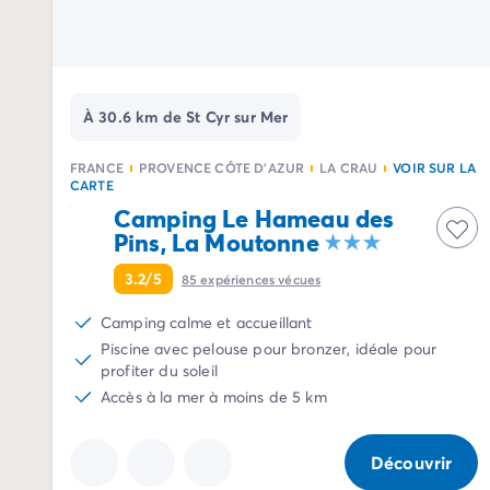
Camping Avignon
Camping Rhône-Alpes
Camping Ardèche
Camping Vallon-Pont-d'Arc
Camping Drôme
À 30.6 km de St Cyr sur Mer
Camping Haute-Savoie
Camping Annecy
FRANCE
PROVENCE CÔTE D'AZUR
LA CRAU
VOIR SUR LA
Camping Isère
CARTE
Camping Savoie
Camping Le Hameau des
Pins, La Moutonne
Camping Espagne
Camping Cantabria
3.2/5
85
expériences vécues
Camping Santander
Camping Catalogne
Camping calme et accueillant
Camping Costa Brava
Piscine avec pelouse pour bronzer, idéale pour
Camping Barcelone
profiter du soleil
Camping Escala
Accès à la mer à moins de 5 km
Camping Palamos
Camping Tossa de Mar
Découvrir
Camping Costa Dorada