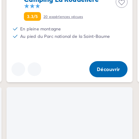
3.3/5
20
expériences vécues
En pleine montagne
Au pied du Parc national de la Saint-Baume
Découvrir