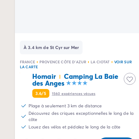
Camping Palavas-les-Flots
Camping Sète
Camping Valras-Plage
Camping Vendres-Plage
Camping Vias-Plage
Camping Pyrénées-Orientales
Camping Argelès-sur-Mer
À 3.4 km de St Cyr sur Mer
Camping Canet-en-Roussillon
Camping Collioure
FRANCE
PROVENCE CÔTE D'AZUR
LA CIOTAT
VOIR SUR
LA CARTE
Camping Le Barcarès
Homair
Camping La Baie
Camping Limousin
des Anges
Camping Corrèze
Camping Midi-Pyrénées
3.6/5
1560
expériences vécues
Camping Aveyron
Camping Millau
Plage à seulement 3 km de distance
Camping Gers
Découvrez des criques exceptionnelles le long de la
côte
Camping Lot
Louez des vélos et pédalez le long de la côte
Camping Lot-et-Garonne
Camping Tarn