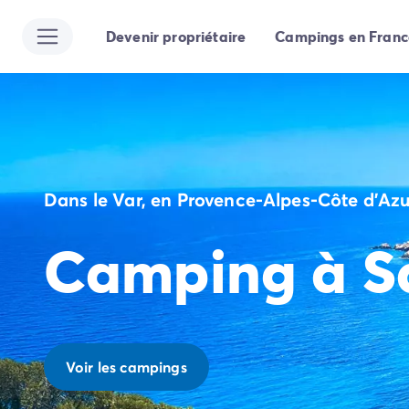
Devenir propriétaire
Campings en Franc
Toutes nos destinations
Camping France
Camping Alsace
Camping Bas-Rhin
Camping Strasbourg
Camping Haut-Rhin
Camping Colmar
Dans le Var, en Provence-Alpes-Côte d'Azu
Camping Aquitaine
Camping Dordogne
Camping à Sa
Camping Gironde
Camping Arcachon
Camping Bordeaux
Camping Les Landes
Camping Biscarrosse
Camping Hossegor
Voir les campings
Camping Messanges
Camping Mimizan