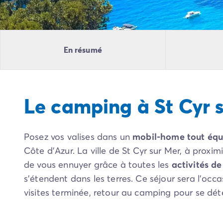
Camping Pyrénées Atlantiques
Camping Biarritz
Camping Bidart
Camping Hendaye
En résumé
Camping Bretagne
Camping Côtes d'Armor
Camping Finistère
Camping Ille-et-Vilaine
Le camping à St Cyr 
Camping Saint-Malo
Camping Morbihan
Camping Vannes
Posez vos valises dans un
mobil-home tout équi
Camping Centre-Val de Loire
Camping Indre-et-Loire
Côte d’Azur. La ville de St Cyr sur Mer, à proxi
Camping Chenonceau
de vous ennuyer grâce à toutes les
activités de
Camping Champagne-Ardenne
s’étendent dans les terres. Ce séjour sera l’occ
Camping Ardennes
visites terminée, retour au camping pour se dé
Camping Corse
Camping Corse-du-Sud
Camping Bonifacio