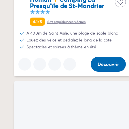
Presqu'île de St-Mandrier
Camping La Palmyre
Camping Royan
Camping Provence-Alpes-Côte d'Azur
4.1/5
629
expériences vécues
Camping Alpes-de-Haute-Provence
Camping Alpes-Maritimes
À 400m de Saint Asile, une plage de sable blanc
Camping Cannes
Louez des vélos et pédalez le long de la côte
Camping Nice
Spectacles et soirées à thème en été
Camping Bouches du Rhône
Camping Cassis
Découvrir
Camping Marseille
Camping Var
Camping Fréjus
Camping Hyères les Palmiers
Camping Lavandou
Camping Port Grimaud
Camping Saint-Raphaël
Camping Saint-Tropez
Camping Vaucluse