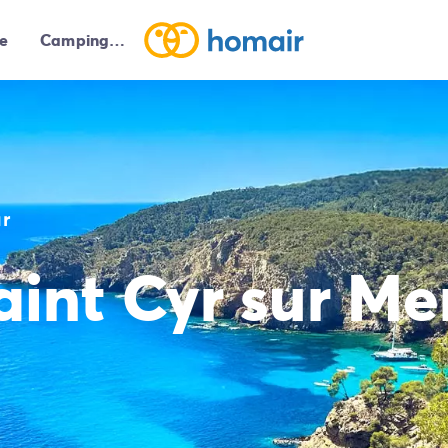
e
Campings autour de moi
r
int Cyr sur Me