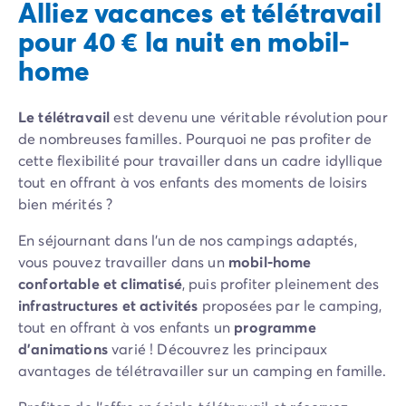
Camping Pyrénées Atlantiques
Alliez vacances et télétravail
Camping Biarritz
pour 40 € la nuit en mobil-
Camping Bidart
home
Camping Hendaye
Camping Bretagne
Camping Côtes d'Armor
Le télétravail
est devenu une véritable révolution pour
Camping Finistère
de nombreuses familles. Pourquoi ne pas profiter de
Camping Ille-et-Vilaine
cette flexibilité pour travailler dans un cadre idyllique
Camping Saint-Malo
tout en offrant à vos enfants des moments de loisirs
Camping Morbihan
bien mérités ?
Camping Vannes
En séjournant dans l’un de nos campings adaptés,
Camping Centre-Val de Loire
vous pouvez travailler dans un
mobil-home
Camping Indre-et-Loire
confortable et climatisé
, puis profiter pleinement des
Camping Chenonceau
infrastructures et activités
proposées par le camping,
Camping Champagne-Ardenne
tout en offrant à vos enfants un
programme
Camping Ardennes
d’animations
varié ! Découvrez les principaux
Camping Corse
avantages de télétravailler sur un camping en famille.
Camping Corse-du-Sud
Camping Bonifacio