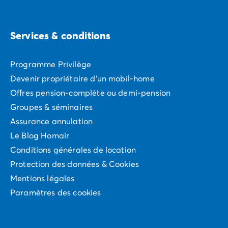
Camping Vénétie
Camping Venise
Camping Croatie
Services & conditions
Camping Dalmatie
Camping Istrie
Programme Privilège
Camping Kvarner
Devenir propriétaire d'un mobil-home
Camping Portugal
Camping Algarve
Offres pension-complète ou demi-pension
Camping Centre Portugal
Groupes & séminaires
Camping Lisbonne
Assurance annulation
Camping Nord Portugal
Le Blog Homair
Autres destinations
Conditions générales de location
Camping Pays-Bas
Protection des données & Cookies
Camping Allemagne
Camping Suisse
Mentions légales
Camping Autriche
Paramètres des cookies
Camping Styrie
Camping Luxembourg
Camping Belgique