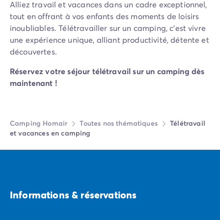
Alliez travail et vacances dans un cadre exceptionnel,
Camping Rhône-Alpes
tout en offrant à vos enfants des moments de loisirs
Camping Ardèche
inoubliables. Télétravailler sur un camping, c’est vivre
Camping Vallon-Pont-d'Arc
une expérience unique, alliant productivité, détente et
Camping Drôme
découvertes.
Camping Haute-Savoie
Camping Annecy
Réservez votre séjour télétravail sur un camping dès
Camping Isère
maintenant !
Camping Savoie
Camping Espagne
Camping Cantabria
Camping Homair
Toutes nos thématiques
Télétravail
Camping Santander
et vacances en camping
Camping Catalogne
Camping Costa Brava
Camping Barcelone
Camping Escala
Camping Palamos
Informations & réservations
Camping Tossa de Mar
Camping Costa Dorada