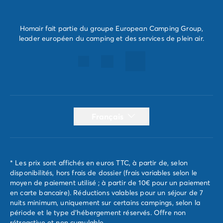
Camping pour bébé et jeunes enfants
Camping près des villes mythiques
Campings avec piscine chauffée
Homair fait partie du groupe European Camping Group,
Campings avec piscine couverte
leader européen du camping et des services de plein air.
Par destination
Camping Atlantique
Camping Camargue
Camping Château de la Loire
Camping Côte d'Azur
Camping Dune du Pilat
Français
Camping Golfe du Morbihan
Camping Gorges du Verdon
Camping Ile d'Oléron
Camping Ile de Ré
* Les prix sont affichés en euros TTC, à partir de, selon
Camping Luberon
disponibilités, hors frais de dossier (frais variables selon le
Camping Méditerranée
moyen de paiement utilisé ; à partir de 10€ pour un paiement
Camping Mont Saint Michel
en carte bancaire). Réductions valables pour un séjour de 7
nuits minimum, uniquement sur certains campings, selon la
Camping Pays Basque
période et le type d'hébergement réservés. Offre non
Camping Périgord
rétroactive et non cumulable.