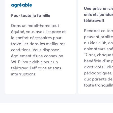
Camping La Palmyre
agréable
Une prise en c
Camping Royan
enfants pendan
Camping Provence-Alpes-Côte d'Azur
Pour toute la famille
télétravail
Camping Alpes-de-Haute-Provence
Dans un mobil-home tout
Camping Alpes-Maritimes
Pendant ce tem
équipé, vous avez l’espace et
Camping Cannes
peuvent profite
le confort nécessaires pour
Camping Nice
du kids club, e
travailler dans les meilleures
Camping Bouches du Rhône
animateurs spéc
conditions. Vous disposez
Camping Cassis
17 ans, chaque
également d’une connexion
Camping Marseille
bénéficie d’u
Wi-Fi haut débit pour un
Camping Var
d’activités ludi
télétravail efficace et sans
Camping Fréjus
pédagogiques,
interruptions.
Camping Hyères les Palmiers
aux parents de 
Camping Lavandou
toute tranquilli
Camping Port Grimaud
Camping Saint-Raphaël
Camping Saint-Tropez
Camping Vaucluse
Camping Avignon