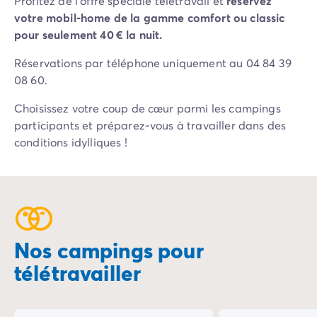
Profitez de l'offre spéciale télétravail et
réservez
Camping Porto Vecchio
votre mobil-home de la gamme comfort ou classic
Camping Haute-Corse
pour seulement 40 € la nuit.
Camping Bastia
Camping Hauts-de-France
Réservations par téléphone uniquement au 04 84 39
Camping Nord-Pas-de-Calais
08 60.
Camping Picardie
Choisissez votre coup de cœur parmi les campings
Camping Ile-de-France
participants et préparez-vous à travailler dans des
Camping Paris
conditions idylliques !
Camping Languedoc-Roussillon
Camping Aude
Camping Carcassonne
Camping Narbonne
Camping Gard
Camping Grau-du-Roi
Nos campings pour
Camping Hérault
Camping Cap D'Agde
télétravailler
Camping La Grande Motte
%
-23%
Camping Marseillan-Plage
Camping Palavas-les-Flots