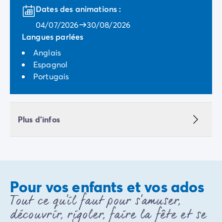
Dates des animations :
Mobil-homes pour les grandes familles
/mobil-homes-fam
Mobil-homes by Roan
/locations-by-roan
04/07/2026
30/08/2026
Tentes lodges
/tente-safari-hebergement-atypique
Langues parlées
L'esprit Homair
Anglais
Vivez l'expérience
Espagnol
Qui est Homair ?
Portugais
L'expérience Homair
Suivez-nous sur les réseaux
Le catalogue Homair
Meilleur E-commerçant 2026
Plus d'infos
Homair en vidéo
Les nouveautés 2026
Soirée DJ NRJ
Nos engagements RSE
Services et infos pratiques
Pour vos enfants et vos ados
Des correspondants à votre écoute
Tout ce qu'il faut pour s'amuser,
Des services à la carte
découvrir, rigoler, faire la fête et se
Nos formules de restauration