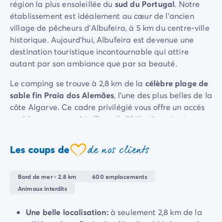
région la plus ensoleillée du
sud du Portugal
. Notre
Camping Sète
établissement est idéalement au cœur de l'ancien
Camping Valras-Plage
village de pêcheurs d'Albufeira, à 5 km du centre-ville
Camping Vendres-Plage
historique. Aujourd'hui, Albufeira est devenue une
Camping Vias-Plage
destination touristique incontournable qui attire
Camping Pyrénées-Orientales
autant par son ambiance que par sa beauté.
Camping Argelès-sur-Mer
Camping Canet-en-Roussillon
Le camping se trouve à 2,8 km de la
célèbre plage de
Camping Collioure
sable fin Praia dos Alemães
, l'une des plus belles de la
Camping Le Barcarès
côte Algarve. Ce cadre privilégié vous offre un accès
Camping Limousin
rapide aux eaux cristallines de l'Atlantique tout en
Camping Corrèze
séjournant dans un parc verdoyant et relaxant. C'est
Camping Midi-Pyrénées
l'emplacement parfait pour combiner détente en plein
de nos clients
Les coups de
Camping Aveyron
coeur
air et animation urbaine.
Camping Millau
Le camping dispose d’un vaste
parc aquatique
et
Camping Gers
Bord de mer - 2.8 km
600 emplacements
d’une gamme complète de services pensés pour votre
Camping Lot
Animaux interdits
confort. Entre les infrastructures sportives, les espaces
Camping Lot-et-Garonne
de loisirs et les restaurants sur place, tout est réuni
Camping Tarn
Une belle localisation:
à seulement 2,8 km de la
pour faciliter votre séjour. Que vous soyez adepte de