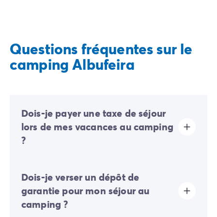
Questions fréquentes sur le
camping Albufeira
Dois-je payer une taxe de séjour
lors de mes vacances au camping
?
La taxe de séjour est établie dans presque tous les
Dois-je verser un dépôt de
sites touristiques. Il vous faudra donc l’acquitter lors
de votre enregistrement en ligne ou une fois sur place.
garantie pour mon séjour au
camping ?