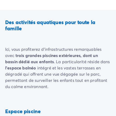
Camping Rhône-Alpes
Camping Ardèche
Camping Vallon-Pont-d'Arc
Des activités aquatiques pour toute la
Camping Drôme
famille
Camping Haute-Savoie
Camping Annecy
Camping Isère
Camping Savoie
Ici, vous profiterez d'infrastructures remarquables
Camping Espagne
avec
trois grandes piscines extérieures, dont un
Camping Cantabria
bassin dédié aux enfants
. La particularité réside dans
Camping Santander
l'espace balnéo
intégré et les vastes terrasses en
Camping Catalogne
dégradé qui offrent une vue dégagée sur le parc,
Camping Costa Brava
permettant de surveiller les enfants tout en profitant
Camping Barcelone
du calme environnant.
Camping Escala
Camping Palamos
Camping Tossa de Mar
Camping Costa Dorada
Espace piscine