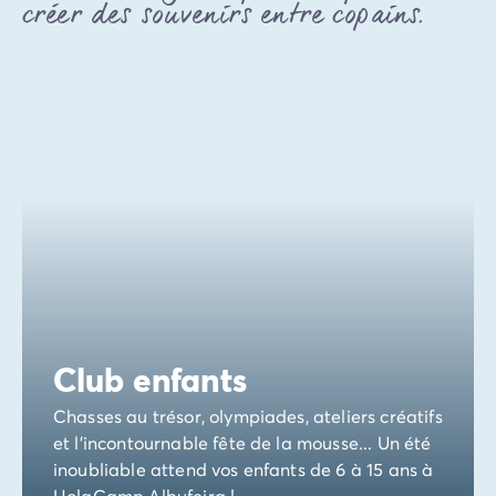
Avant de partir
créer des souvenirs entre copains.
Les modes de paiement
Paiement en plusieurs fois
L'assurance annulation
Acheter un mobil-home
Club enfants
Chasses au trésor, olympiades, ateliers créatifs
et l'incontournable fête de la mousse... Un été
inoubliable attend vos enfants de 6 à 15 ans à
HolaCamp Albufeira !