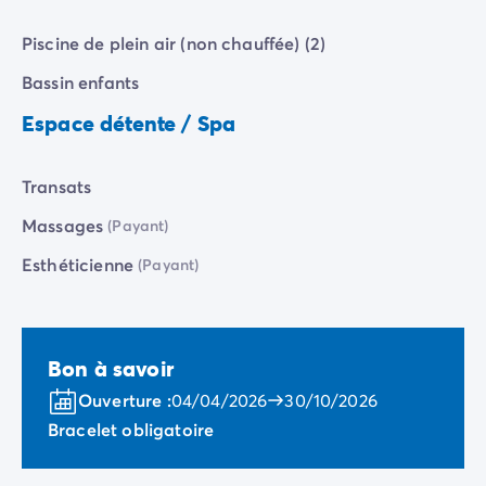
Camping Communauté Valencienne
Camping Costa Blanca
Piscine de plein air (non chauffée) (2)
Camping Alicante
Camping Benidorm
Bassin enfants
Camping Costa del Azahar
Espace détente / Spa
Camping Valence
Camping Italie
Camping Abruzzes
Transats
Camping Emilie Romagne
Massages
(Payant)
Camping Latium
Camping Rome
Esthéticienne
(Payant)
Camping Lombardie
Camping Lac de Garde
Camping Lac Majeur
Bon à savoir
Camping Pouilles
Camping Sardaigne
Ouverture :
04/04/2026
30/10/2026
Camping Toscane
Bracelet obligatoire
Camping Florence
Camping Trentin-Haut-Adige