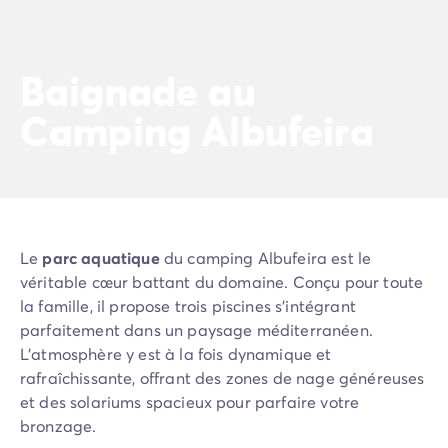
Camping La Palmyre
Camping Royan
Camping Provence-Alpes-Côte d'Azur
Baignade au
Camping Alpes-de-Haute-Provence
Camping Alpes-Maritimes
Camping Albufeira
Camping Cannes
Camping Nice
Camping Bouches du Rhône
Camping Cassis
Camping Marseille
Camping Var
Le
parc aquatique
du camping Albufeira est le
Camping Fréjus
véritable cœur battant du domaine. Conçu pour toute
Camping Hyères les Palmiers
la famille, il propose trois piscines s'intégrant
Camping Lavandou
parfaitement dans un paysage méditerranéen.
Camping Port Grimaud
L'atmosphère y est à la fois dynamique et
Camping Saint-Raphaël
rafraîchissante, offrant des zones de nage généreuses
Camping Saint-Tropez
et des solariums spacieux pour parfaire votre
Camping Vaucluse
bronzage.
Camping Avignon