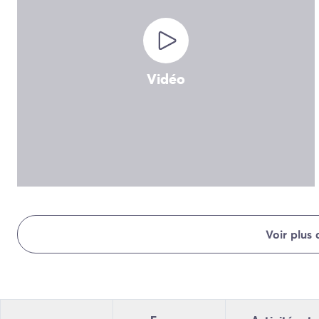
Camping Normandie
Camping Basse-Normandie
Camping Calvados
Camping Manche
Camping Haute-Normandie
Vidéo
Camping Pays de la Loire
Camping Loire-Atlantique
Camping Guerande
Camping Le-Croisic
Camping Pornic
Camping Vendée
Camping La-Tranche-sur-Mer
Camping Les Sables d'Olonne
Camping Saint-Gilles-Croix-de-Vie
Voir plus
Camping Saint-Hilaire-De-Riez
Camping Saint-Jean-De-Monts
Camping Poitou-Charentes
Camping Charente-Maritime
Camping Fouras