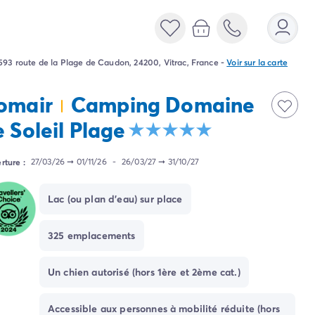
593 route de la Plage de Caudon, 24200, Vitrac, France
-
Voir sur la carte
omair
Camping Domaine
 Soleil Plage
rture :
27/03/26
➞
01/11/26
-
26/03/27
➞
31/10/27
Lac (ou plan d'eau) sur place
325 emplacements
Un chien autorisé (hors 1ère et 2ème cat.)
Accessible aux personnes à mobilité réduite (hors