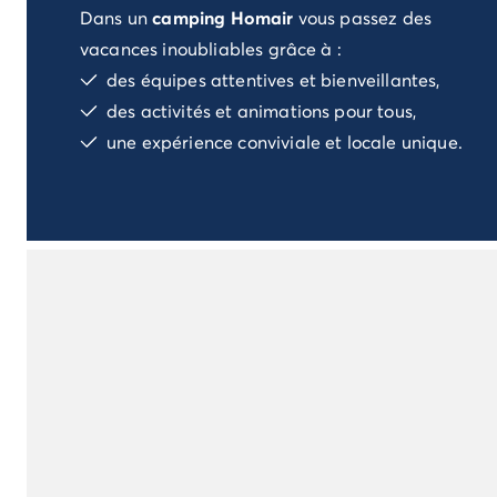
Dans un
camping Homair
vous passez des
Camping Porto Vecchio
Camping Haute-Corse
vacances inoubliables grâce à :
Camping Bastia
des équipes attentives et bienveillantes,
Camping Hauts-de-France
des activités et animations pour tous,
Camping Nord-Pas-de-Calais
une expérience conviviale et locale unique.
Camping Picardie
Camping Ile-de-France
Camping Paris
Camping Languedoc-Roussillon
Camping Aude
Camping Carcassonne
Camping Narbonne
Camping Gard
Camping Grau-du-Roi
Camping Hérault
Camping Cap D'Agde
Camping La Grande Motte
Camping Marseillan-Plage