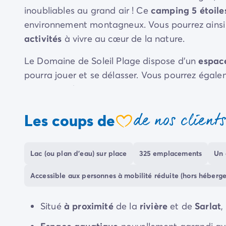
Camping Communauté Valencienne
inoubliables au grand air ! Ce
camping 5 étoile
Camping Costa Blanca
environnement montagneux. Vous pourrez ainsi 
Camping Alicante
activités
à vivre au cœur de la nature.
Camping Benidorm
Camping Costa del Azahar
Le Domaine de Soleil Plage dispose d'un
espac
Camping Valence
pourra jouer et se délasser. Vous pourrez égalem
Camping Italie
grâce aux diverses
animations
proposées au cam
Camping Abruzzes
Camping Emilie Romagne
détendre en toute intimité dans votre emplace
de nos client
Camping Latium
Les coups de
coeur
Le camping propose de nombreux
commerces e
Camping Rome
Camping Lombardie
portée de main. Le restaurant vous fera découvri
Camping Lac de Garde
le snack et la pizzeria accueilleront petits et g
Lac (ou plan d'eau) sur place
325 emplacements
Un 
Camping Lac Majeur
Camping Pouilles
Accessible aux personnes à mobilité réduite (hors héberg
Camping Sardaigne
Camping Toscane
Situé
à proximité
de la
rivière
et de
Sarlat
,
Camping Florence
Camping Trentin-Haut-Adige