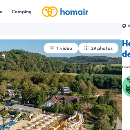
e
Campings autour de moi
1
H
1 vidéo
29 photos
de
Ouve