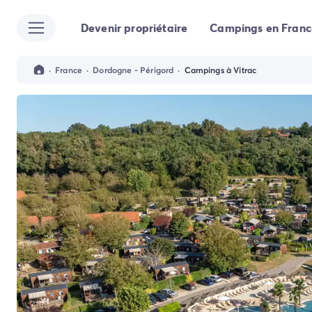
Devenir propriétaire
Campings en Franc
Toutes nos destinations
Camping France
Camping Alsace
·
France
·
Dordogne - Périgord
·
Campings à Vitrac
Camping Bas-Rhin
Camping Strasbourg
Camping Haut-Rhin
Camping Colmar
Camping Aquitaine
Camping Dordogne
Camping Gironde
Camping Arcachon
Camping Bordeaux
Camping Les Landes
Camping Biscarrosse
Camping Hossegor
Camping Messanges
Camping Mimizan