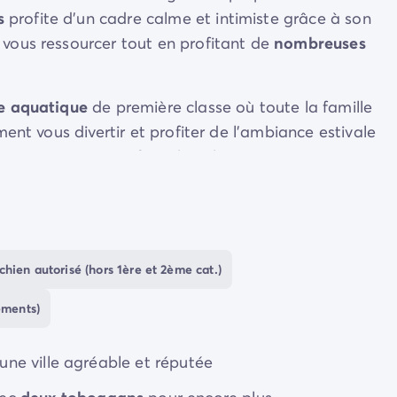
s
profite d'un cadre calme et intimiste grâce à son
vous ressourcer tout en profitant de
nombreuses
e aquatique
de première classe où toute la famille
ent vous divertir et profiter de l'ambiance estivale
ping. Si vous préférez le calme, vous pourrez vous
ment.
s
t services
pour que vous puissiez avoir l'essentiel à
r les spécialités régionales et du Sud-Ouest. Le glaci
rands gourmands en toute convivialité.
chien autorisé (hors 1ère et 2ème cat.)
ements)
 une ville agréable et réputée