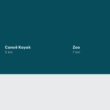
d’autres activités variées promettent des journées
riches en émotions et en sensations.
Canoë Kayak
Zoo
5 km
7 km