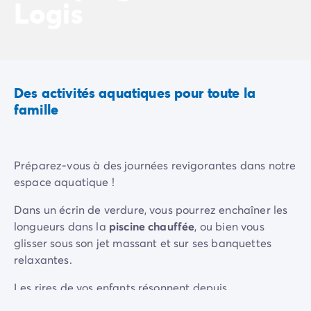
Logis
Camping Vénétie
Camping Venise
Camping Croatie
Camping Dalmatie
Camping Istrie
Camping Kvarner
Des activités aquatiques pour toute la
Camping Portugal
famille
Camping Algarve
Camping Centre Portugal
Camping Lisbonne
Préparez-vous à des journées revigorantes dans notre
Camping Nord Portugal
espace aquatique !
Autres destinations
Camping Pays-Bas
Dans un écrin de verdure, vous pourrez enchaîner les
Camping Allemagne
longueurs dans la
piscine chauffée
, ou bien vous
Camping Suisse
glisser sous son jet massant et sur ses banquettes
Camping Autriche
relaxantes.
Camping Styrie
Les rires de vos enfants résonnent depuis
Camping Luxembourg
la
pataugeoire
et
l’aire de jeux aqualudique
… Un vrai
Camping Belgique