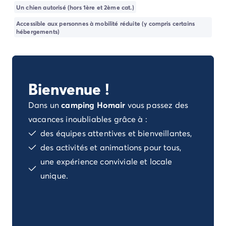
Camping Porto Vecchio
Un chien autorisé (hors 1ère et 2ème cat.)
Camping Haute-Corse
Accessible aux personnes à mobilité réduite (y compris certains
Camping Bastia
hébergements)
Camping Hauts-de-France
Camping Nord-Pas-de-Calais
Camping Picardie
Camping Ile-de-France
Bienvenue !
Camping Paris
Camping Languedoc-Roussillon
Dans un
camping Homair
vous passez des
Camping Aude
vacances inoubliables grâce à :
Camping Carcassonne
des équipes attentives et bienveillantes,
Camping Narbonne
des activités et animations pour tous,
Camping Gard
une expérience conviviale et locale
Camping Grau-du-Roi
Camping Hérault
unique.
Camping Cap D'Agde
Camping La Grande Motte
Camping Marseillan-Plage
Camping Palavas-les-Flots