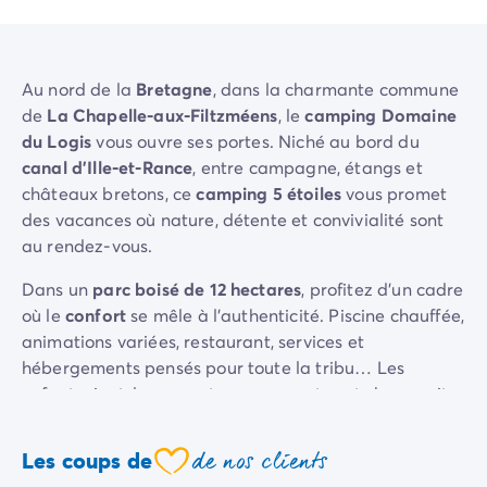
Camping La Palmyre
Camping Royan
Camping Provence-Alpes-Côte d'Azur
Au nord de la
Bretagne
, dans la charmante commune
Camping Alpes-de-Haute-Provence
de
La Chapelle-aux-Filtzméens
, le
camping Domaine
Camping Alpes-Maritimes
du Logis
vous ouvre ses portes. Niché au bord du
Camping Cannes
canal d’Ille-et-Rance
, entre campagne, étangs et
Camping Nice
châteaux bretons, ce
camping 5 étoiles
vous promet
Camping Bouches du Rhône
des vacances où nature, détente et convivialité sont
Camping Cassis
au rendez-vous.
Camping Marseille
Camping Var
Dans un
parc boisé de 12 hectares
, profitez d’un cadre
Camping Fréjus
où le
confort
se mêle à l’authenticité. Piscine chauffée,
Camping Hyères les Palmiers
animations variées, restaurant, services et
Camping Lavandou
hébergements pensés pour toute la tribu… Les
Camping Port Grimaud
enfants rient, les parents se reposent… et chacun vit
Camping Saint-Raphaël
ses vacances pleinement.
Camping Saint-Tropez
Camping Vaucluse
de nos clients
Les coups de
Autour, l’
Ille-et-Vilaine
vous dévoile ses trésors :
coeur
Camping Avignon