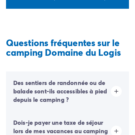
Questions fréquentes sur le
camping Domaine du Logis
Des sentiers de randonnée ou de
balade sont-ils accessibles à pied
depuis le camping ?
Oui, des sentiers de balade ou de randonnée sont
Dois-je payer une taxe de séjour
accessibles directement à pied depuis la sortie du
camping. C’est l’idéal pour découvrir la nature
lors de mes vacances au camping
environnante en plein air et en toute simplicité, sans