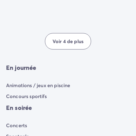
Avant de partir
Les modes de paiement
Paiement en plusieurs fois
L'assurance annulation
Acheter un mobil-home
Voir 4 de plus
En journée
Animations / jeux en piscine
Concours sportifs
En soirée
Concerts