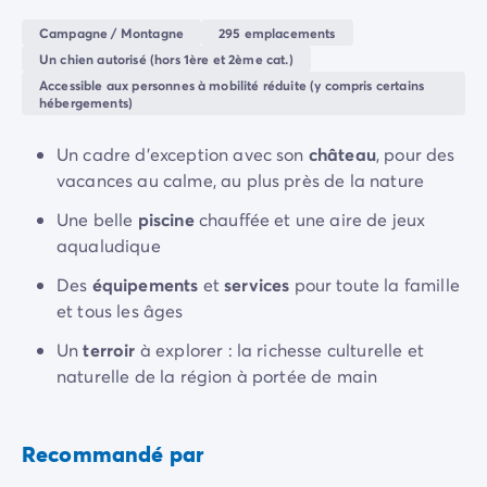
villages médiévaux à explorer, balades à vélo au
Camping Rhône-Alpes
grand air et sensations fortes lors d’activités sportives.
Campagne / Montagne
295 emplacements
Camping Ardèche
Chaque journée ici est une invitation à la liberté et la
Un chien autorisé (hors 1ère et 2ème cat.)
Camping Vallon-Pont-d'Arc
découverte.
Accessible aux personnes à mobilité réduite (y compris certains
Camping Drôme
hébergements)
Camping Haute-Savoie
Camping Annecy
Un cadre d’exception avec son
château
, pour des
Camping Isère
vacances au calme, au plus près de la nature
Camping Savoie
Une belle
piscine
chauffée et une aire de jeux
Camping Espagne
aqualudique
Camping Cantabria
Camping Santander
Des
équipements
et
services
pour toute la famille
Camping Catalogne
et tous les âges
Camping Costa Brava
Un
terroir
à explorer : la richesse culturelle et
Camping Barcelone
naturelle de la région à portée de main
Camping Escala
Camping Palamos
Camping Tossa de Mar
Recommandé par
Camping Costa Dorada