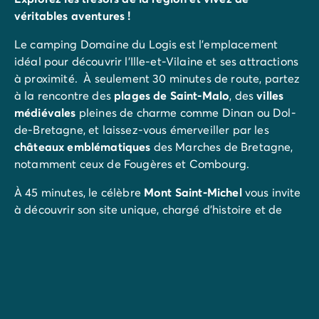
véritables aventures !
Le camping Domaine du Logis est l'emplacement
idéal pour découvrir l’Ille-et-Vilaine et ses attractions
à proximité. À seulement 30 minutes de route, partez
à la rencontre des
plages de Saint-Malo
, des
villes
médiévales
pleines de charme comme Dinan ou Dol-
de-Bretagne, et laissez-vous émerveiller par les
châteaux emblématiques
des Marches de Bretagne,
notamment ceux de Fougères et Combourg.
À 45 minutes, le célèbre
Mont Saint-Michel
vous invite
à découvrir son site unique, chargé d’histoire et de
légendes.
Les amoureux du sport et de l’exploration ne
s'ennuieront pas pendant ces vacances en
Bretagne
!
Canoë-kayak sur les rivières environnantes, parties de
paintball, accrobranche en pleine nature, et bien