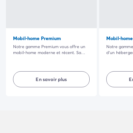
Mobil-home Premium
Mobil-home
Notre gamme Premium vous offre un
Notre gamme 
mobil-home moderne et récent. Sa
d’un héberg
vaste terrasse ombragée dans un
totalement é
cadre naturel privilégié ainsi que la
possède son e
qualité de ses équipements intérieurs
agencé, il vou
rendront vos vacances encore plus
intimité… en 
En savoir plus
E
agréables.
vacances réus