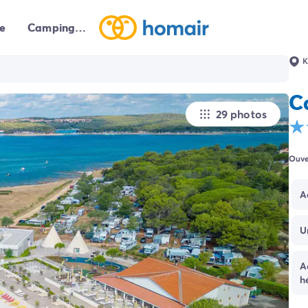
e
Campings autour de moi
K
C
29 photos
Ouve
A
U
A
h