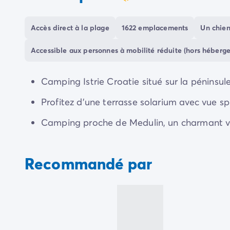
coeur
Camping Communauté Valencienne
Camping Costa Blanca
Accès direct à la plage
1622 emplacements
Un chien
Camping Alicante
Camping Benidorm
Accessible aux personnes à mobilité réduite (hors héberg
Camping Costa del Azahar
Camping Valence
Camping Italie
Camping Istrie Croatie situé sur la péninsul
Camping Abruzzes
Profitez d'une terrasse solarium avec vue sp
Camping Emilie Romagne
Camping Latium
Camping proche de Medulin, un charmant vie
Camping Rome
Camping Lombardie
Camping Lac de Garde
Recommandé par
Camping Lac Majeur
Camping Pouilles
Camping Sardaigne
Camping Toscane
Camping Florence
Camping Trentin-Haut-Adige