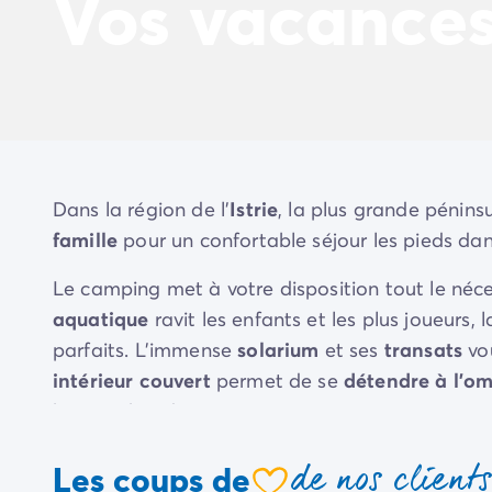
Vos vacance
Camping Avignon
Camping Rhône-Alpes
Camping Ardèche
Camping Vallon-Pont-d'Arc
Camping Drôme
Camping Haute-Savoie
Camping Annecy
Camping Isère
Dans la région de l'
Istrie
, la plus grande pénins
Camping Savoie
famille
pour un confortable séjour les pieds dan
Camping Espagne
Camping Cantabria
Le camping met à votre disposition tout le néc
Camping Santander
aquatique
ravit les enfants et les plus joueurs, 
Camping Catalogne
Camping Costa Brava
parfaits. L'immense
solarium
et ses
transats
vou
Camping Barcelone
intérieur couvert
permet de se
détendre à l'o
Camping Escala
heures chaudes.
Camping Palamos
Camping Tossa de Mar
Les
animations
et les services sont nombreux, l
de nos client
Les coups de
Camping Costa Dorada
camping pour de
magnifiques vacances
en Cro