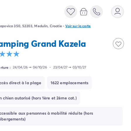
apovica 350, 52203, Medulin, Croatie
-
Voir sur la carte
amping Grand Kazela
rture :
24/04/26
➞
04/10/26
-
23/04/27
➞
03/10/27
ccès direct à la plage
1622 emplacements
n chien autorisé (hors 1ère et 2ème cat.)
ccessible aux personnes à mobilité réduite (hors
ébergements)