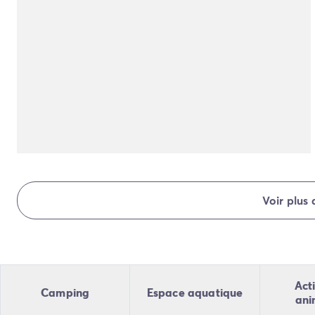
Camping Normandie
Camping Basse-Normandie
Camping Calvados
Camping Manche
Camping Haute-Normandie
Camping Pays de la Loire
Camping Loire-Atlantique
Camping Guerande
Camping Le-Croisic
Camping Pornic
Camping Vendée
Camping La-Tranche-sur-Mer
Voir plus
Camping Les Sables d'Olonne
Camping Saint-Gilles-Croix-de-Vie
Camping Saint-Hilaire-De-Riez
Camping Saint-Jean-De-Monts
Camping Poitou-Charentes
Acti
Camping
Espace aquatique
Camping Charente-Maritime
ani
Camping Fouras