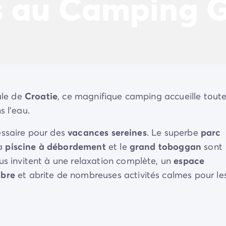
s au Camping G
ule de
Croatie
, ce magnifique camping accueille toute
s l'eau.
essaire pour des
vacances sereines
. Le superbe
parc
la
piscine à débordement
et le
grand toboggan
sont
s invitent à une relaxation complète, un
espace
mbre
et abrite de nombreuses activités calmes pour le
es environs regorgent de choses à voir et à faire. Un
s
atie !