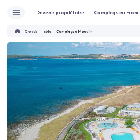
Devenir propriétaire
Campings en Franc
Toutes nos destinations
Camping France
Camping Alsace
·
Croatie
·
Istrie
·
Campings à Medulin
Camping Bas-Rhin
Camping Strasbourg
Camping Haut-Rhin
Camping Colmar
Camping Aquitaine
Camping Dordogne
Camping Gironde
Camping Arcachon
Camping Bordeaux
Camping Les Landes
Camping Biscarrosse
Camping Hossegor
Camping Messanges
Camping Mimizan