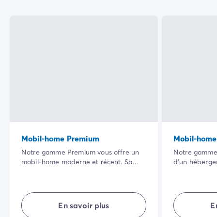
Mobil-home Premium
Mobil-home
Notre gamme Premium vous offre un
Notre gamme 
mobil-home moderne et récent. Sa
d’un héberg
vaste terrasse ombragée dans un
totalement é
cadre naturel privilégié ainsi que la
possède son e
qualité de ses équipements intérieurs
agencé, il vou
rendront vos vacances encore plus
intimité… en 
En savoir plus
E
agréables.
vacances réus