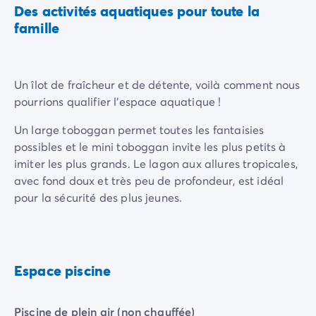
Des activités aquatiques pour toute la
Camping Rhône-Alpes
famille
Camping Ardèche
Camping Vallon-Pont-d'Arc
Camping Drôme
Camping Haute-Savoie
Un îlot de fraîcheur et de détente, voilà comment nous
Camping Annecy
pourrions qualifier l'espace aquatique !
Camping Isère
Un large toboggan permet toutes les fantaisies
Camping Savoie
possibles et le mini toboggan invite les plus petits à
Camping Espagne
imiter les plus grands. Le lagon aux allures tropicales,
Camping Cantabria
avec fond doux et très peu de profondeur, est idéal
Camping Santander
pour la sécurité des plus jeunes.
Camping Catalogne
Camping Costa Brava
Lorsque les journées sont très chaudes, les arbres
Camping Barcelone
environnants procurent de l’ombre bienfaisante,
Camping Escala
indispensable pour les tous petits.
Camping Palamos
Espace piscine
Camping Tossa de Mar
La belle piscine pour adultes vous promet des
Camping Costa Dorada
journées rafraîchissantes, et le vaste solarium
Piscine de plein air (non chauffée)