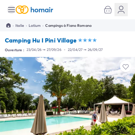
Toutes nos destinations
Camping France
·
Italie
·
Latium
·
Campings à Fiano Romano
Camping Alsace
Camping Bas-Rhin
Camping Hu I Pini Village
Camping Strasbourg
Camping Haut-Rhin
Ouverture :
23/04/26
➞
27/09/26
-
22/04/27
➞
26/09/27
Camping Colmar
Camping Aquitaine
Camping Dordogne
Camping Gironde
Camping Arcachon
Camping Bordeaux
Camping Les Landes
Camping Biscarrosse
Camping Hossegor
Camping Messanges
Camping Mimizan