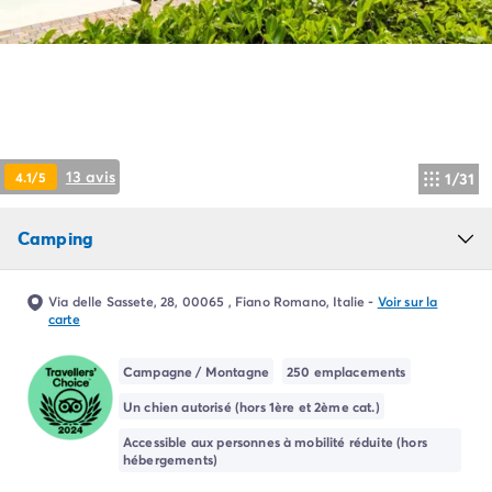
Camping Pyrénées Atlantiques
Camping Biarritz
Camping Bidart
Camping Hendaye
Camping Bretagne
Camping Côtes d'Armor
Camping Finistère
13 avis
4.1/5
1/31
Camping Ille-et-Vilaine
Camping Saint-Malo
Camping
Camping Morbihan
Camping Vannes
Camping Centre-Val de Loire
Via delle Sassete, 28, 00065 , Fiano Romano, Italie
-
Voir sur la
Camping Indre-et-Loire
carte
Camping Chenonceau
Camping Champagne-Ardenne
Campagne / Montagne
250 emplacements
Camping Ardennes
Un chien autorisé (hors 1ère et 2ème cat.)
Camping Corse
Accessible aux personnes à mobilité réduite (hors
Camping Corse-du-Sud
hébergements)
Camping Bonifacio