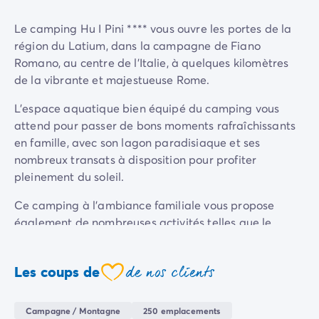
Camping Sète
Le camping Hu I Pini **** vous ouvre les portes de la
Camping Valras-Plage
région du Latium, dans la campagne de Fiano
Camping Vendres-Plage
Romano, au centre de l'Italie, à quelques kilomètres
Camping Vias-Plage
de la vibrante et majestueuse Rome.
Camping Pyrénées-Orientales
Camping Argelès-sur-Mer
L’espace aquatique bien équipé du camping vous
Camping Canet-en-Roussillon
attend pour passer de bons moments rafraîchissants
Camping Collioure
en famille, avec son lagon paradisiaque et ses
Camping Le Barcarès
nombreux transats à disposition pour profiter
Camping Limousin
pleinement du soleil.
Camping Corrèze
Camping Midi-Pyrénées
Ce camping à l'ambiance familiale vous propose
Camping Aveyron
également de nombreuses activités telles que le
Camping Millau
football et le beach-volley, ou encore l'aquagym, mais
Camping Gers
aussi des activités pour les enfants avec l’aire de jeux
de nos clients
Camping Lot
Les coups de
et le club animé qui leur est dédié.
coeur
Camping Lot-et-Garonne
Vous trouverez tout ce qu’il vous faut pour vous
Camping Tarn
Campagne / Montagne
250 emplacements
restaurer sur place, il y a un restaurant, un bar, un