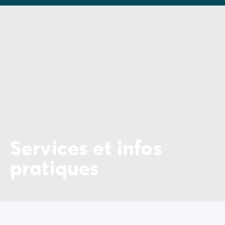
incontournables.
Héritière d'un riche passé, l'Italie livre son histoire à
travers ses monuments, ses villes et ses paysages. Les
vacances en Italie offrent donc une expérience
inoubliable, mêlant découvertes culturelles, délices
gastronomiques et paysages à couper le souffle,
faisant de chaque instant un véritable voyage des
sens.
Services et infos
pratiques