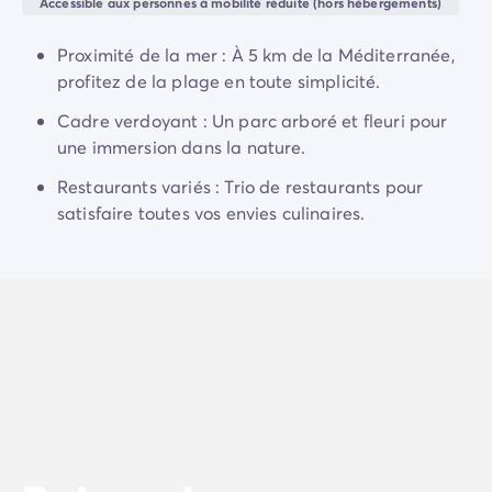
Camping Normandie
Accessible aux personnes à mobilité réduite (hors hébergements)
Camping Basse-Normandie
Proximité de la mer : À 5 km de la Méditerranée,
Camping Calvados
profitez de la plage en toute simplicité.
Camping Manche
Camping Haute-Normandie
Cadre verdoyant : Un parc arboré et fleuri pour
Camping Pays de la Loire
une immersion dans la nature.
Camping Loire-Atlantique
Restaurants variés : Trio de restaurants pour
Camping Guerande
satisfaire toutes vos envies culinaires.
Camping Le-Croisic
Camping Pornic
Camping Vendée
Camping La-Tranche-sur-Mer
Camping Les Sables d'Olonne
Camping Saint-Gilles-Croix-de-Vie
Camping Saint-Hilaire-De-Riez
Camping Saint-Jean-De-Monts
Camping Poitou-Charentes
Camping Charente-Maritime
Camping Fouras