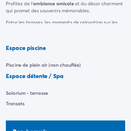
Profitez de l'
ambiance amicale
et du décor charmant
Camping Rhône-Alpes
qui promet des souvenirs mémorables.
Camping Ardèche
Camping Vallon-Pont-d'Arc
Entre les brasses, les moments de relaxation sur les
Camping Drôme
transats, et les éclats de rire dans la zone de jeux
Camping Haute-Savoie
aquatiques, notre piscine répond à tous vos désirs.
Camping Annecy
Espace piscine
Camping Isère
Camping Savoie
Camping Espagne
Piscine de plein air (non chauffée)
Camping Cantabria
Espace détente / Spa
Camping Santander
Camping Catalogne
Camping Costa Brava
Solarium - terrasse
Camping Barcelone
Transats
Camping Escala
Camping Palamos
Camping Tossa de Mar
Camping Costa Dorada