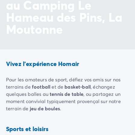
au Camping Le
Camping Vénétie
Camping Venise
Hameau des Pins, La
Camping Croatie
Moutonne
Camping Dalmatie
Camping Istrie
Camping Kvarner
Camping Portugal
Camping Algarve
Camping Centre Portugal
Vivez l'expérience Homair
Camping Lisbonne
Camping Nord Portugal
Pour les amateurs de sport, défiez vos amis sur nos
Autres destinations
terrains de
football
et de
basket-ball
, échangez
Camping Pays-Bas
quelques balles au
tennis de table
, ou partagez un
Camping Allemagne
moment convivial typiquement provençal sur notre
Camping Suisse
terrain de
jeu de boules
.
Camping Autriche
Camping Styrie
Les enfants s'amuseront en toute sécurité sur notre
Basket-
Camping Luxembourg
ball
Football
aire de jeux
, tandis que les familles et les amis
Sports et loisirs
Camping Belgique
Inclus
Inclus
pourront se retrouver pour une partie endiablée de