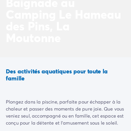
Baignade au
Camping La Palmyre
Camping Le Hameau
Camping Royan
Camping Provence-Alpes-Côte d'Azur
des Pins, La
Camping Alpes-de-Haute-Provence
Camping Alpes-Maritimes
Moutonne
Camping Cannes
Camping Nice
Camping Bouches du Rhône
Camping Cassis
Camping Marseille
Des activités aquatiques pour toute la
Camping Var
famille
Camping Fréjus
Camping Hyères les Palmiers
Camping Lavandou
Camping Port Grimaud
Plongez dans la piscine, parfaite pour échapper à la
Camping Saint-Raphaël
chaleur et passer des moments de pure joie. Que vous
Camping Saint-Tropez
veniez seul, accompagné ou en famille, cet espace est
Camping Vaucluse
conçu pour la détente et l'amusement sous le soleil.
Camping Avignon