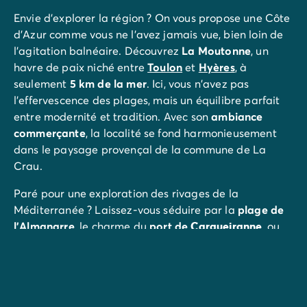
Mobil-homes pour les grandes familles
/mobil-homes-fam
Envie d'explorer la région ? On vous propose une Côte
Mobil-homes by Roan
/locations-by-roan
d'Azur comme vous ne l'avez jamais vue, bien loin de
Tentes lodges
/tente-safari-hebergement-atypique
l'agitation balnéaire. Découvrez
La Moutonne
, un
L'esprit Homair
havre de paix niché entre
Toulon
et
Hyères
, à
Vivez l'expérience
seulement
5 km de la mer
. Ici, vous n'avez pas
Qui est Homair ?
l'effervescence des plages, mais un équilibre parfait
L'expérience Homair
entre modernité et tradition. Avec son
ambiance
Suivez-nous sur les réseaux
commerçante
, la localité se fond harmonieusement
Le catalogue Homair
dans le paysage provençal de la commune de La
Meilleur E-commerçant 2026
Crau.
Homair en vidéo
Paré pour une exploration des rivages de la
Les nouveautés 2026
Méditerranée ? Laissez-vous séduire par la
plage de
Soirée DJ NRJ
l’Almanarre
, le charme du
port de
Carqueiranne
, ou
Nos engagements RSE
embarquez pour l'
île de
Porquerolles
depuis la Tour
Services et infos pratiques
Fondue, tous accessibles en un clin d'œil.
Des correspondants à votre écoute
Des services à la carte
Et pour les amateurs de vélo, une
piste cyclable
Nos formules de restauration
commence juste à votre porte.