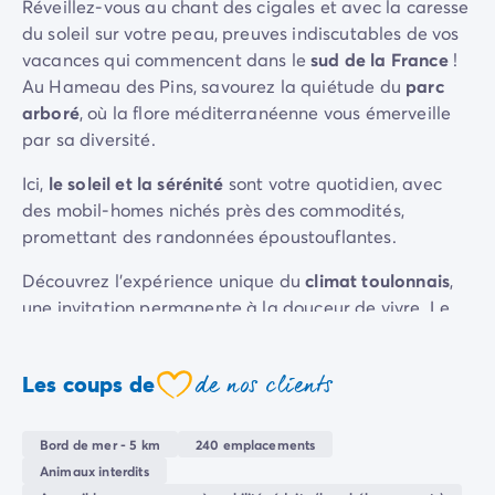
Réveillez-vous au chant des cigales et avec la caresse
Camping Sète
du soleil sur votre peau, preuves indiscutables de vos
Camping Valras-Plage
vacances qui commencent dans le
sud de la France
!
Camping Vendres-Plage
Au Hameau des Pins, savourez la quiétude du
parc
Camping Vias-Plage
arboré
, où la flore méditerranéenne vous émerveille
Camping Pyrénées-Orientales
par sa diversité.
Camping Argelès-sur-Mer
Camping Canet-en-Roussillon
Ici,
le soleil et la sérénité
sont votre quotidien, avec
Camping Collioure
des mobil-homes nichés près des commodités,
Camping Le Barcarès
promettant des randonnées époustouflantes.
Camping Limousin
Découvrez l'expérience unique du
climat toulonnais
,
Camping Corrèze
une invitation permanente à la douceur de vivre. Le
Camping Midi-Pyrénées
Hameau des Pins, c'est l'assurance d'un séjour
Camping Aveyron
ensoleillé, au cœur d'une nature préservée, et d'un
Camping Millau
de nos clients
Les coups de
dépaysement total.
Camping Gers
coeur
Camping Lot
Camping Lot-et-Garonne
Bord de mer - 5 km
240 emplacements
Camping Tarn
Animaux interdits