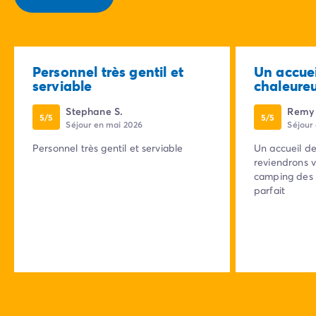
Personnel très gentil et
Un accuei
serviable
chaleureu
Stephane S.
Remy 
5/5
5/5
Séjour en mai 2026
Séjour
Personnel très gentil et serviable
Un accueil de
reviendrons v
camping des t
parfait