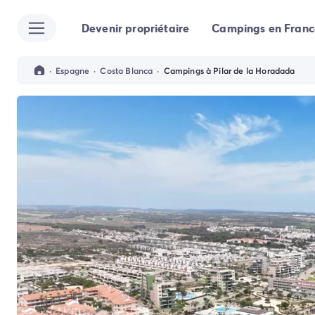
Devenir propriétaire
Campings en Franc
Toutes nos destinations
Camping France
Camping Alsace
·
Espagne
·
Costa Blanca
·
Campings à Pilar de la Horadada
Camping Bas-Rhin
Camping Strasbourg
Camping Haut-Rhin
Camping Colmar
Camping Aquitaine
Camping Dordogne
Camping Gironde
Camping Arcachon
Camping Bordeaux
Camping Les Landes
Camping Biscarrosse
Camping Hossegor
Camping Messanges
Camping Mimizan