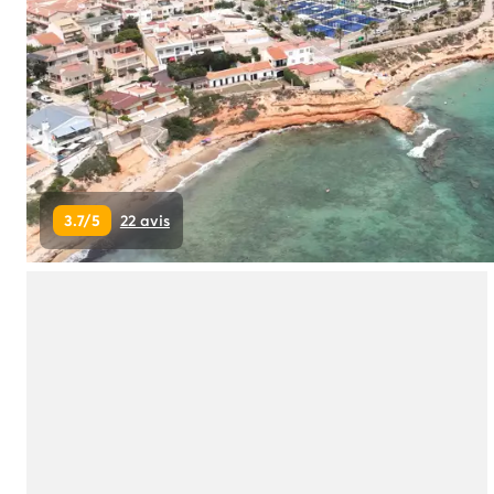
Camping Pyrénées Atlantiques
Camping Biarritz
Camping Bidart
Camping Hendaye
Camping Bretagne
Camping Côtes d'Armor
Camping Finistère
Camping Ille-et-Vilaine
3.7/5
22 avis
Camping Saint-Malo
Camping Morbihan
Camping Vannes
Camping Centre-Val de Loire
Camping Indre-et-Loire
Camping Chenonceau
Camping Champagne-Ardenne
Camping Ardennes
Camping Corse
Camping Corse-du-Sud
Camping Bonifacio