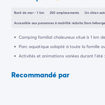
coeur
Camping Communauté Valencienne
présent dans une ambiance sereine et convivial
Camping Costa Blanca
Bord de mer - 1 km
250 emplacements
Un chien auto
Camping Alicante
Camping Benidorm
Accessible aux personnes à mobilité réduite (hors héberg
Camping Costa del Azahar
Camping Valence
Camping Italie
Camping familial chaleureux situé à 1 km de
Camping Abruzzes
Parc aquatique adapté à toute la famille av
Camping Emilie Romagne
Camping Latium
Activités et animations variées durant l’ét
Camping Rome
Camping Lombardie
Camping Lac de Garde
Recommandé par
Camping Lac Majeur
Camping Pouilles
Camping Sardaigne
Camping Toscane
Camping Florence
Camping Trentin-Haut-Adige