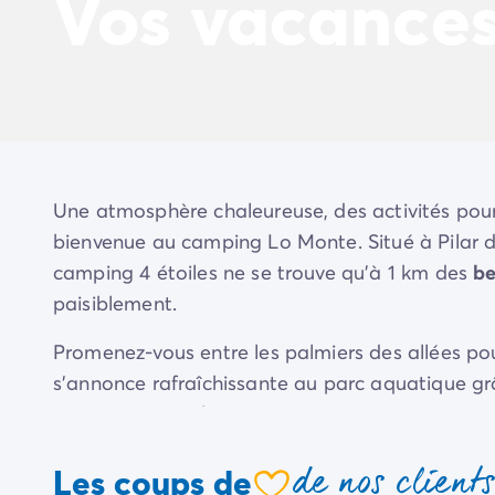
Vos vacance
Camping Avignon
Camping Rhône-Alpes
Camping Ardèche
Camping Vallon-Pont-d'Arc
Camping Drôme
Camping Haute-Savoie
Camping Annecy
Camping Isère
Une atmosphère chaleureuse, des activités pour t
Camping Savoie
bienvenue au camping Lo Monte. Situé à Pilar d
Camping Espagne
Camping Cantabria
camping 4 étoiles ne se trouve qu’à 1 km des
be
Camping Santander
paisiblement.
Camping Catalogne
Camping Costa Brava
Promenez-vous entre les palmiers des allées pou
Camping Barcelone
s’annonce rafraîchissante au parc aquatique gr
Camping Escala
que vous ne préfériez participer à un
concours s
Camping Palamos
Camping Tossa de Mar
En attendant les
animations
du soir, installez-
de nos client
Les coups de
Camping Costa Dorada
cocktail ou une spécialité locale avec vos proche