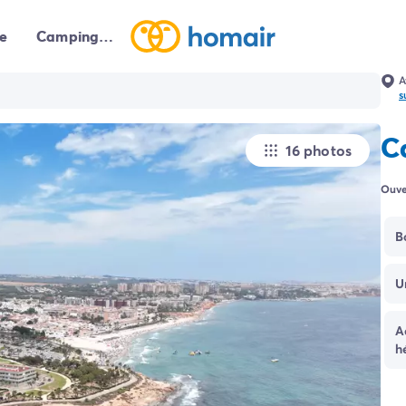
e
Campings autour de moi
A
s
C
16 photos
Ouve
B
U
A
h