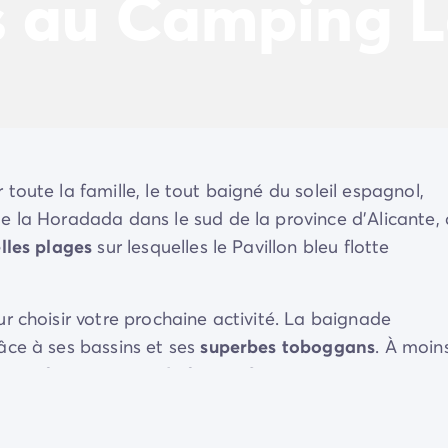
s au Camping 
oute la famille, le tout baigné du soleil espagnol,
e la Horadada dans le sud de la province d’Alicante, 
lles plages
sur lesquelles le Pavillon bleu flotte
r choisir votre prochaine activité. La baignade
âce à ses bassins et ses
superbes toboggans
. À moin
portif
ou un
cours de fitness
?
vous à la terrasse du
restaurant
pour déguster un
s
s. Avec le crépuscule en toile de fond, savourez l’inst