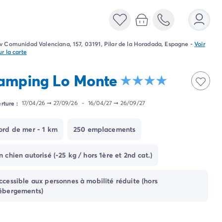
v Comunidad Valenciana, 157, 03191, Pilar de la Horadada, Espagne
-
Voir
ur la carte
amping Lo Monte
rture :
17/04/26
➞
27/09/26
-
16/04/27
➞
26/09/27
ord de mer - 1 km
250 emplacements
n chien autorisé (-25 kg / hors 1ère et 2nd cat.)
ccessible aux personnes à mobilité réduite (hors
ébergements)