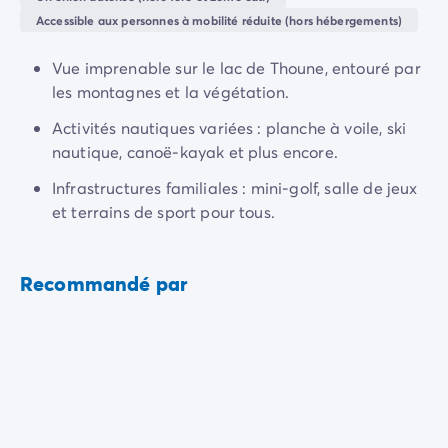
Camping Normandie
envies. Que vous preniez vos repas sur place ou sur
Accessible aux personnes à mobilité réduite (hors hébergements)
Camping Basse-Normandie
votre emplacement, vous profiterez du calme et de la
Camping Calvados
sérénité des lieux, en étant entouré d'une végétation
Vue imprenable sur le lac de Thoune, entouré par
Camping Manche
luxuriante qui vous permet de vivre votre séjour dans
les montagnes et la végétation.
Camping Haute-Normandie
l'
intimité familiale
.
Camping Pays de la Loire
Activités nautiques variées : planche à voile, ski
Camping Loire-Atlantique
nautique, canoë-kayak et plus encore.
Camping Guerande
Infrastructures familiales : mini-golf, salle de jeux
Camping Le-Croisic
et terrains de sport pour tous.
Camping Pornic
Camping Vendée
Camping La-Tranche-sur-Mer
Recommandé par
Camping Les Sables d'Olonne
Camping Saint-Gilles-Croix-de-Vie
Camping Saint-Hilaire-De-Riez
Camping Saint-Jean-De-Monts
Camping Poitou-Charentes
Camping Charente-Maritime
Camping Fouras