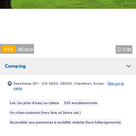
Camping Pyrénées Atlantiques
Camping Biarritz
Camping Bidart
Camping Hendaye
Camping Bretagne
Camping Côtes d'Armor
Camping Finistère
40 avis
4.1/5
1/22
Camping Ille-et-Vilaine
Camping Saint-Malo
Camping
Camping Morbihan
Camping Vannes
Camping Centre-Val de Loire
Seestrasse 201 - CH-3800, 38000, Interlaken, Suisse
-
Voir sur la
Camping Indre-et-Loire
carte
Camping Chenonceau
Camping Champagne-Ardenne
Lac (ou plan d'eau) sur place
530 emplacements
Camping Ardennes
Un chien autorisé (hors 1ère et 2ème cat.)
Camping Corse
Accessible aux personnes à mobilité réduite (hors hébergements)
Camping Corse-du-Sud
Camping Bonifacio