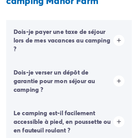
camping Manor Farm
Dois-je payer une taxe de séjour
lors de mes vacances au camping
?
La taxe de séjour est établie dans presque tous les
Dois-je verser un dépôt de
sites touristiques. Il vous faudra donc l’acquitter lors
de votre enregistrement en ligne ou une fois sur place.
garantie pour mon séjour au
camping ?
Oui, un dépôt de garantie vous sera demandé lors de
Le camping est-il facilement
votre enregistrement en ligne ou une fois sur place.
accessible à pied, en poussette ou
en fauteuil roulant ?