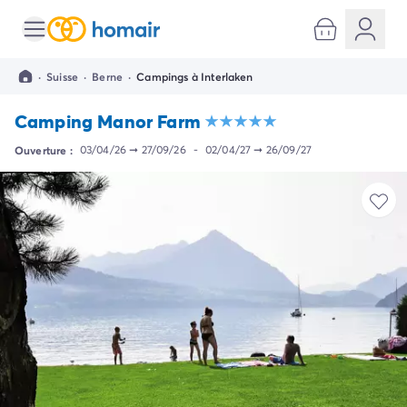
Toutes nos destinations
Camping France
·
Suisse
·
Berne
·
Campings à Interlaken
Camping Alsace
Camping Bas-Rhin
Camping Manor Farm
Camping Strasbourg
Camping Haut-Rhin
Ouverture :
03/04/26
➞
27/09/26
-
02/04/27
➞
26/09/27
Camping Colmar
Camping Aquitaine
Camping Dordogne
Camping Gironde
Camping Arcachon
Camping Bordeaux
Camping Les Landes
Camping Biscarrosse
Camping Hossegor
Camping Messanges
Camping Mimizan