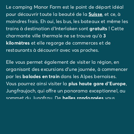
Camping Porquerolles
Le camping Manor Farm est le point de départ idéal
Camping Sud de la France
pour découvrir toute la beauté de la
Suisse
, et ce, à
Offres promotionnelles
moindres frais. Eh oui, les bus, les bateaux et même les
Offres du moment
/promotions
trains à destination d'Interlaken sont
gratuits
! Cette
Avantages & bons plans
charmante ville thermale ne se trouve qu'à
3
Parrainer un ami
kilomètres
et elle regorge de commerces et de
Programme de fidélité
restaurants à découvrir avec vos proches.
Offrir un coffret cadeau Homair
Nos nouveautés 2026
Elle vous permet également de visiter la région, en
Week-ends à thème
organisant des excursions d'une journée, à commencer
Promos d'été
par les
balades en train
dans les Alpes bernoises.
Dernière minute été
Vous pourrez ainsi visiter la
plus haute gare d'Europe
,
Nos locations
Jungfraujoch, qui offre un panorama exceptionnel, au
Nos gammes de mobil-homes
/hebergements
sommet du Jungfrau. De
belles randonnées
vous
Mobil-homes Ultimate
/ultimate
attendent à Brienz pour admirer les
chutes de
Mobil-homes Premium
/camping-mobil-home-premium
Giessbach
.
Hébergements insolites
/hebergements-specifiques
Emplacements de camping
/emplacement-camping
Mobil-homes PMR
/mobil-homes-pmr