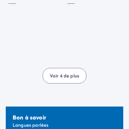
Camping Communauté Valencienne
Camping Costa Blanca
Camping Alicante
Camping Benidorm
Camping Costa del Azahar
Camping Valence
Camping Italie
Camping Abruzzes
Camping Emilie Romagne
Camping Latium
Camping Rome
Voir 4 de plus
Camping Lombardie
Camping Lac de Garde
Camping Lac Majeur
Camping Pouilles
Camping Sardaigne
Camping Toscane
Bon à savoir
Camping Florence
Langues parlées
Camping Trentin-Haut-Adige