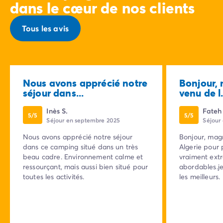
dans le cœur de nos clients
Tous les avis
Nous avons apprécié notre
Bonjour, 
séjour dans...
venu de l.
Inès S.
Fateh
5/5
5/5
Séjour en septembre 2025
Séjour
Nous avons apprécié notre séjour
Bonjour, magnifique je suis venu de l
dans ce camping situé dans un très
Algerie pour passer deux jours c
beau cadre. Environnement calme et
vraiment extr
ressourçant, mais aussi bien situé pour
abordables.je vou
toutes les activités.
les meilleurs.