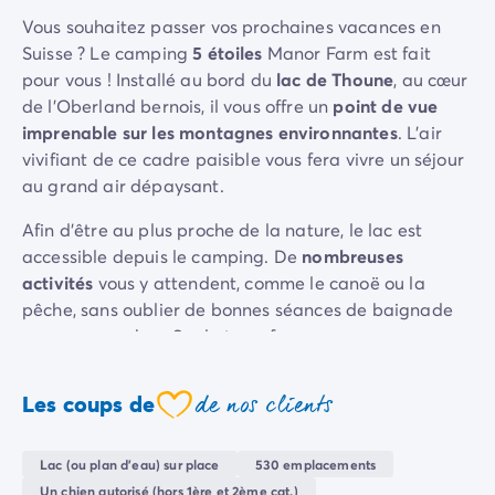
Camping Sète
Vous souhaitez passer vos prochaines vacances en
Camping Valras-Plage
Suisse ? Le camping
5 étoiles
Manor Farm est fait
Camping Vendres-Plage
pour vous ! Installé au bord du
lac de Thoune
, au cœur
Camping Vias-Plage
de l'Oberland bernois, il vous offre un
point de vue
Camping Pyrénées-Orientales
imprenable sur les montagnes environnantes
. L'air
Camping Argelès-sur-Mer
vivifiant de ce cadre paisible vous fera vivre un séjour
Camping Canet-en-Roussillon
au grand air dépaysant.
Camping Collioure
Afin d'être au plus proche de la nature, le lac est
Camping Le Barcarès
accessible depuis le camping. De
nombreuses
Camping Limousin
activités
vous y attendent, comme le canoë ou la
Camping Corrèze
pêche, sans oublier de bonnes séances de baignade
Camping Midi-Pyrénées
avec vos proches. Sur la terre ferme, vous pouvez
Camping Aveyron
également vous amuser avec les différents
terrains de
Camping Millau
sport
à disposition ainsi que les 18 trous du
mini-golf
.
Camping Gers
de nos clients
Les coups de
coeur
Camping Lot
Orientés face au lac, le
restaurant
, la
pizzeria
et le
Camping Lot-et-Garonne
bar
du camping vous accueillent tout au long de la
Lac (ou plan d'eau) sur place
530 emplacements
Camping Tarn
journée pour vous régaler, quelles que soient vos
Un chien autorisé (hors 1ère et 2ème cat.)