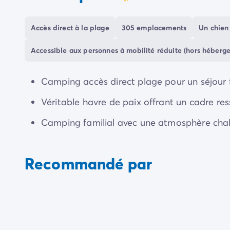
coeur
Camping Communauté Valencienne
Camping Costa Blanca
Accès direct à la plage
305 emplacements
Un chien 
Camping Alicante
Camping Benidorm
Accessible aux personnes à mobilité réduite (hors héberg
Camping Costa del Azahar
Camping Valence
Camping Italie
Camping accès direct plage pour un séjour f
Camping Abruzzes
Véritable havre de paix offrant un cadre res
Camping Emilie Romagne
Camping Latium
Camping familial avec une atmosphère chale
Camping Rome
Camping Lombardie
Camping Lac de Garde
Recommandé par
Camping Lac Majeur
Camping Pouilles
Camping Sardaigne
Camping Toscane
Camping Florence
Camping Trentin-Haut-Adige