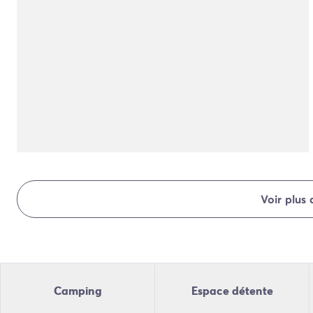
Camping Normandie
Camping Basse-Normandie
Camping Calvados
Camping Manche
Camping Haute-Normandie
Camping Pays de la Loire
Camping Loire-Atlantique
Camping Guerande
Camping Le-Croisic
Camping Pornic
Camping Vendée
Camping La-Tranche-sur-Mer
Voir plus
Camping Les Sables d'Olonne
Camping Saint-Gilles-Croix-de-Vie
Camping Saint-Hilaire-De-Riez
Camping Saint-Jean-De-Monts
Camping Poitou-Charentes
Camping
Espace détente
Camping Charente-Maritime
Camping Fouras