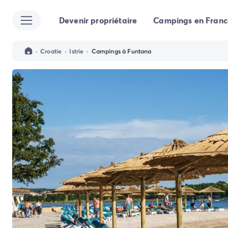
Devenir propriétaire
Campings en Franc
Toutes nos destinations
Camping France
Camping Alsace
·
Croatie
·
Istrie
·
Campings à Funtana
Camping Bas-Rhin
Camping Strasbourg
Camping Haut-Rhin
Camping Colmar
Camping Aquitaine
Camping Dordogne
Camping Gironde
Camping Arcachon
Camping Bordeaux
Camping Les Landes
Camping Biscarrosse
Camping Hossegor
Camping Messanges
Camping Mimizan