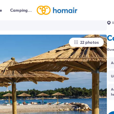
e
Campings autour de moi
U
C
22 photos
Ouve
A
U
A
h