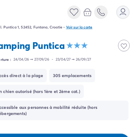
l. Puntica 1, 52452, Funtana, Croatie
-
Voir sur la carte
amping Puntica
rture :
24/04/26
➞
27/09/26
-
23/04/27
➞
26/09/27
ccès direct à la plage
305 emplacements
n chien autorisé (hors 1ère et 2ème cat.)
ccessible aux personnes à mobilité réduite (hors
ébergements)