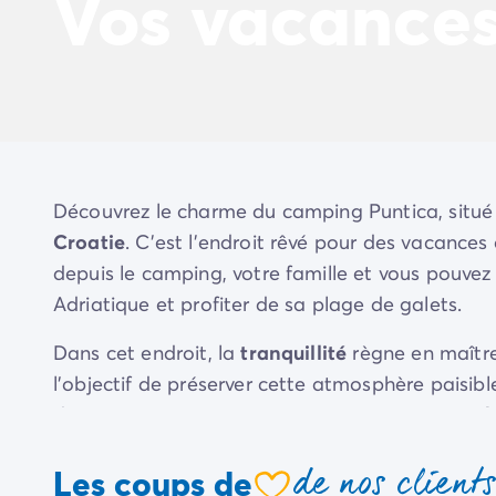
Vos vacance
Camping Avignon
Camping Rhône-Alpes
Camping Ardèche
Camping Vallon-Pont-d'Arc
Camping Drôme
Camping Haute-Savoie
Camping Annecy
Camping Isère
Découvrez le charme du camping Puntica, situ
Camping Savoie
Croatie
. C'est l'endroit rêvé pour des vacances
Camping Espagne
Camping Cantabria
depuis le camping, votre famille et vous pouv
Camping Santander
Adriatique et profiter de sa plage de galets.
Camping Catalogne
Camping Costa Brava
Dans cet endroit, la
tranquillité
règne en maître
Camping Barcelone
l'objectif de préserver cette atmosphère paisib
Camping Escala
d'animations au camping. Des
vacances sans b
Camping Palamos
Camping Tossa de Mar
de nos client
Les coups de
Camping Costa Dorada