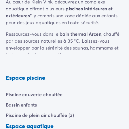
Au cœur de Klein Vink, découvrez un complexe
Camping Rhône-Alpes
aquatique offrant plusieurs
piscines intérieures et
Camping Ardèche
extérieures*
, y compris une zone dédiée aux enfants
Camping Vallon-Pont-d'Arc
pour des jeux aquatiques en toute sécurité.
Camping Drôme
Camping Haute-Savoie
Ressourcez-vous dans le
bain thermal Arcen
,
chauffé
Camping Annecy
par des sources naturelles à 35 °C. Laissez-vous
Camping Isère
envelopper par la sérénité des saunas, hammams et
Camping Savoie
bains aux herbes aromatiques.
Camping Espagne
Pour une baignade plus fraîche, plongez dans le lac,
Camping Cantabria
et lézardez sur sa
plage de sable
.
Camping Santander
Espace piscine
Camping Catalogne
Camping Costa Brava
Piscine couverte chauffée
Camping Barcelone
Camping Escala
Bassin enfants
Camping Palamos
Piscine de plein air chauffée (3)
Camping Tossa de Mar
Camping Costa Dorada
Espace aquatique