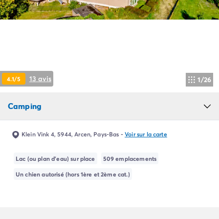
Camping Pyrénées Atlantiques
Camping Biarritz
Camping Bidart
Camping Hendaye
Camping Bretagne
Camping Côtes d'Armor
Camping Finistère
13 avis
4.1/5
1/26
Camping Ille-et-Vilaine
Camping Saint-Malo
Camping
Camping Morbihan
Camping Vannes
Camping Centre-Val de Loire
Klein Vink 4, 5944, Arcen, Pays-Bas
-
Voir sur la carte
Camping Indre-et-Loire
Camping Chenonceau
Lac (ou plan d'eau) sur place
509 emplacements
Camping Champagne-Ardenne
Un chien autorisé (hors 1ère et 2ème cat.)
Camping Ardennes
Camping Corse
Camping Corse-du-Sud
Camping Bonifacio