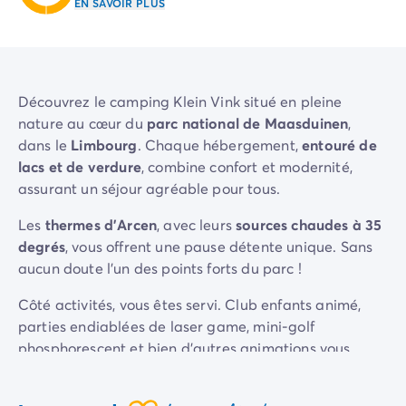
EN SAVOIR PLUS
Camping Sète
Camping Valras-Plage
Camping Vendres-Plage
Camping Vias-Plage
Découvrez le camping Klein Vink situé en pleine
Camping Pyrénées-Orientales
nature au cœur du
parc national de Maasduinen
,
Camping Argelès-sur-Mer
dans le
Limbourg
. Chaque hébergement,
entouré de
Camping Canet-en-Roussillon
lacs et de verdure
, combine confort et modernité,
Camping Collioure
assurant un séjour agréable pour tous.
Camping Le Barcarès
Camping Limousin
Les
thermes d'Arcen
, avec leurs
sources chaudes à 35
Camping Corrèze
degrés
, vous offrent une pause détente unique. Sans
Camping Midi-Pyrénées
aucun doute l'un des points forts du parc !
Camping Aveyron
Camping Millau
Côté activités, vous êtes servi. Club enfants animé,
Camping Gers
parties endiablées de laser game, mini-golf
Camping Lot
phosphorescent et bien d'autres animations vous
Camping Lot-et-Garonne
attendent.
Camping Tarn
Klein Vink est l'endroit parfait pour des vacances