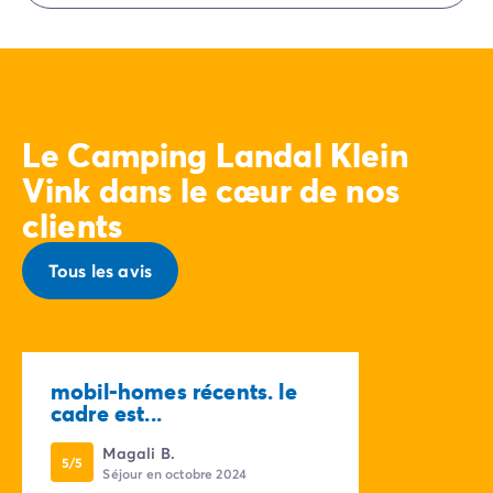
Eurocamp (marques de notre groupe).
Le Camping Landal Klein
Vink dans le cœur de nos
clients
Tous les avis
mobil-homes récents. le
cadre est...
Magali B.
5/5
Séjour en octobre 2024