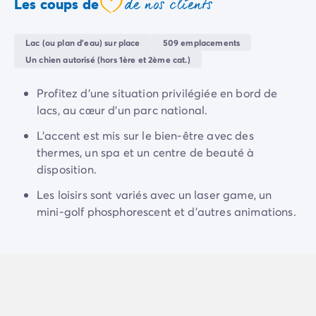
de nos clients
Camping Normandie
Les coups de
coeur
amusantes en famille, actives mais reposantes. Ici,
Camping Basse-Normandie
chaque jour est une occasion de créer des souvenirs
Camping Calvados
Lac (ou plan d'eau) sur place
509 emplacements
joyeux, de rire ensemble et de profiter de la nature
Camping Manche
Un chien autorisé (hors 1ère et 2ème cat.)
environnante.
Camping Haute-Normandie
Camping Pays de la Loire
Profitez d'une situation privilégiée en bord de
Camping Loire-Atlantique
lacs, au cœur d'un parc national.
Camping Guerande
L'accent est mis sur le bien-être avec des
Camping Le-Croisic
thermes, un spa et un centre de beauté à
Camping Pornic
disposition.
Camping Vendée
Camping La-Tranche-sur-Mer
Les loisirs sont variés avec un laser game, un
Camping Les Sables d'Olonne
mini-golf phosphorescent et d'autres animations.
Camping Saint-Gilles-Croix-de-Vie
Camping Saint-Hilaire-De-Riez
Camping Saint-Jean-De-Monts
Camping Poitou-Charentes
Camping Charente-Maritime
Camping Fouras