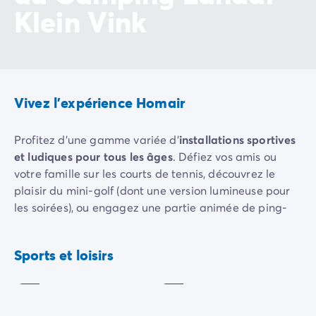
Klein Vink
Camping Slovénie
Toutes nos thématiques
Par thématique
Camping 3 étoiles
Camping 4 étoiles
Camping 5 étoiles
Vivez l'expérience Homair
Camping à la campagne
Camping à la montagne
Profitez d'une gamme variée d'
installations sportives
Camping acceptant les chiens
et ludiques pour tous les âges
. Défiez vos amis ou
Camping avec club enfants
votre famille sur les courts de tennis, découvrez le
Camping avec clubs ados
plaisir du mini-golf (dont une version lumineuse pour
Camping avec parc aquatique
les soirées), ou engagez une partie animée de ping-
Camping avec piscine
pong.
Camping en bord de lac
Mini-
Camping en bord de mer
Pêche
golf
Pour les
activités aquatiques
, louez un pédalo ou un
Sports et loisirs
Inclus
Inclus
Camping en bord de rivière
canoë. Amateur de pêche ? Des spots tranquilles
Camping en nature et découvertes
n'attendent que vous.
Camping et vélo en famille
Les
enfants trouvent leur bonheur dans l'
aire de jeux
,