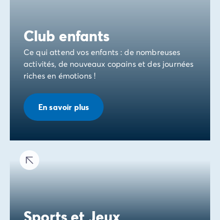
Avant de partir
Les modes de paiement
Paiement en plusieurs fois
Club enfants
L'assurance annulation
Acheter un mobil-home
Ce qui attend vos enfants : de nombreuses
activités, de nouveaux copains et des journées
riches en émotions !
En savoir plus
Sports et Jeux