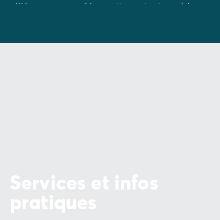
célèbre pour son ambiance attrayante et son riche
patrimoine culturel.
Bon plan : ne manquez pas de visiter la
brasserie
Hertog Jan
et son café convivial. Vous y retrouverez
l'essence même de la vie burgonde et limbourgeoise,
avec une touche locale authentique.
Services et infos
pratiques