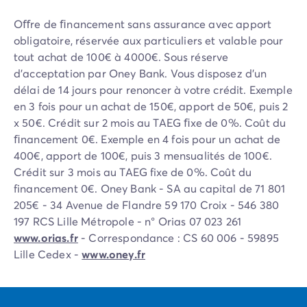
Camping Vénétie
Camping Venise
Oﬀre de ﬁnancement sans assurance avec apport
Camping Croatie
obligatoire, réservée aux particuliers et valable pour
Camping Dalmatie
tout achat de 100€ à 4000€. Sous réserve
Camping Istrie
d’acceptation par Oney Bank. Vous disposez d’un
Camping Kvarner
délai de 14 jours pour renoncer à votre crédit. Exemple
Camping Portugal
en 3 fois pour un achat de 150€, apport de 50€, puis 2
Camping Algarve
x 50€. Crédit sur 2 mois au TAEG ﬁxe de 0%. Coût du
Camping Centre Portugal
ﬁnancement 0€. Exemple en 4 fois pour un achat de
Camping Lisbonne
400€, apport de 100€, puis 3 mensualités de 100€.
Camping Nord Portugal
Crédit sur 3 mois au TAEG fixe de 0%. Coût du
Autres destinations
financement 0€. Oney Bank - SA au capital de 71 801
Camping Pays-Bas
205€ - 34 Avenue de Flandre 59 170 Croix - 546 380
Camping Allemagne
197 RCS Lille Métropole - n° Orias 07 023 261
Camping Suisse
www.orias.fr
- Correspondance : CS 60 006 - 59895
Camping Autriche
Lille Cedex -
www.oney.fr
Camping Styrie
Camping Luxembourg
Camping Belgique