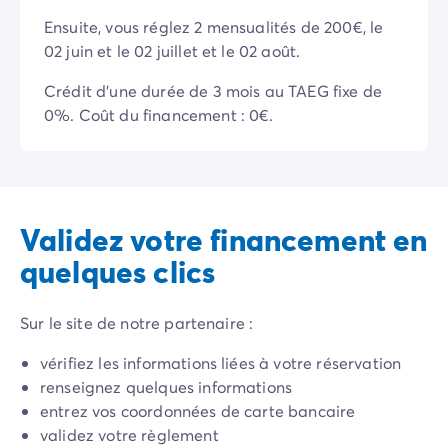
Camping Communauté Valencienne
Camping Costa Blanca
Ensuite, vous réglez 2 mensualités de 200€, le
Camping Alicante
02 juin et le 02 juillet et le 02 août.
Camping Benidorm
Crédit d'une durée de 3 mois au TAEG fixe de
Camping Costa del Azahar
0%. Coût du financement : 0€.
Camping Valence
Camping Italie
Camping Abruzzes
Camping Emilie Romagne
Camping Latium
Validez votre financement en
Camping Rome
quelques clics
Camping Lombardie
Camping Lac de Garde
Camping Lac Majeur
Sur le site de notre partenaire :
Camping Pouilles
Camping Sardaigne
vérifiez les informations liées à votre réservation
Camping Toscane
renseignez quelques informations
Camping Florence
entrez vos coordonnées de carte bancaire
Camping Trentin-Haut-Adige
validez votre règlement