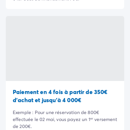
Camping Rhône-Alpes
Camping Ardèche
Camping Vallon-Pont-d'Arc
Camping Drôme
Camping Haute-Savoie
Camping Annecy
Camping Isère
Camping Savoie
Camping Espagne
Camping Cantabria
Camping Santander
Camping Catalogne
Camping Costa Brava
Paiement en 4 fois à partir de 350€
Camping Barcelone
d'achat et jusqu'à 4 000€
Camping Escala
Camping Palamos
Exemple : Pour une réservation de 800€
Camping Tossa de Mar
effectuée le 02 mai, vous payez un 1ᵉʳ versement
Camping Costa Dorada
de 200€.