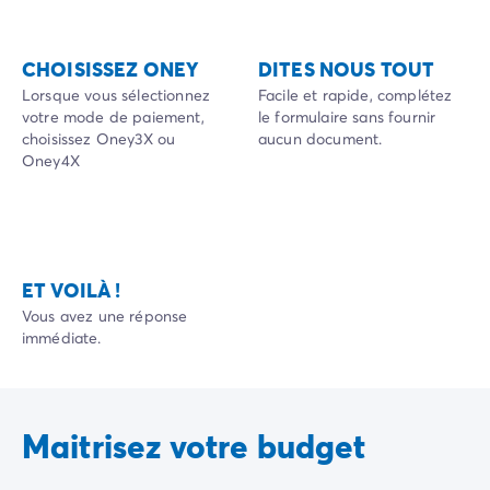
Camping Sète
Camping Valras-Plage
CHOISISSEZ ONEY
DITES NOUS TOUT
Camping Vendres-Plage
Lorsque vous sélectionnez
Facile et rapide, complétez
Camping Vias-Plage
votre mode de paiement,
le formulaire sans fournir
Camping Pyrénées-Orientales
choisissez Oney3X ou
aucun document.
Camping Argelès-sur-Mer
Oney4X
Camping Canet-en-Roussillon
Camping Collioure
Camping Le Barcarès
Camping Limousin
Camping Corrèze
ET VOILÀ !
Camping Midi-Pyrénées
Vous avez une réponse
Camping Aveyron
immédiate.
Camping Millau
Camping Gers
Camping Lot
Maitrisez votre budget
Camping Lot-et-Garonne
Camping Tarn