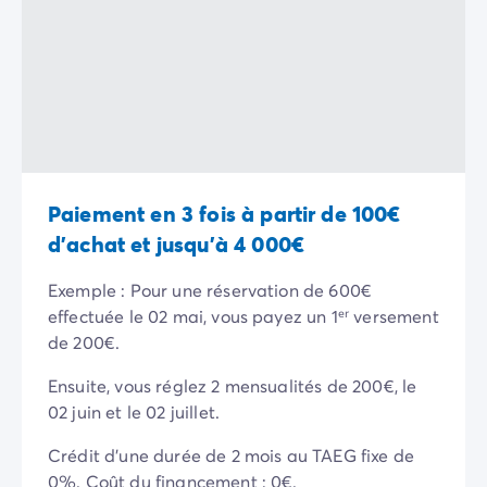
Camping La Palmyre
Camping Royan
Camping Provence-Alpes-Côte d'Azur
Camping Alpes-de-Haute-Provence
Camping Alpes-Maritimes
Camping Cannes
Camping Nice
Camping Bouches du Rhône
Paiement en 3 fois à partir de 100€
Camping Cassis
d'achat et jusqu'à 4 000€
Camping Marseille
Camping Var
Exemple : Pour une réservation de 600€
Camping Fréjus
effectuée le 02 mai, vous payez un 1ᵉʳ versement
Camping Hyères les Palmiers
de 200€.
Camping Lavandou
Camping Port Grimaud
Ensuite, vous réglez 2 mensualités de 200€, le
Camping Saint-Raphaël
02 juin et le 02 juillet.
Camping Saint-Tropez
Camping Vaucluse
Crédit d'une durée de 2 mois au TAEG fixe de
Camping Avignon
0%. Coût du financement : 0€.