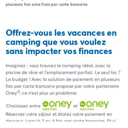
Camping Pyrénées Atlantiques
plusieurs fois sans frais par carte bancaire
Camping Biarritz
Camping Bidart
Camping Hendaye
Camping Bretagne
Offrez-vous les vacances en
Camping Côtes d'Armor
camping que vous voulez
Camping Finistère
sans impacter vos finances
Camping Ille-et-Vilaine
Camping Saint-Malo
Camping Morbihan
Imaginez : vous trouvez le camping idéal, avec la
Camping Vannes
piscine de rêve et l'emplacement parfait. Le seul hic ?
Camping Centre-Val de Loire
Le budget ! Avec la solution de paiement en plusieurs
Camping Indre-et-Loire
fois par carte bancaire proposé par notre partenaire
Camping Chenonceau
(1)
Oney
, ce n'est plus un problème.
Camping Champagne-Ardenne
Camping Ardennes
Choisissez entre
et
Camping Corse
Réservez votre séjour et étalez votre paiement en
Camping Corse-du-Sud
douceur, jusqu'à 3 ou 4 fois par carte bancaire. Et si
Camping Bonifacio
c'était même l'occasion de réserver un séjour plus long