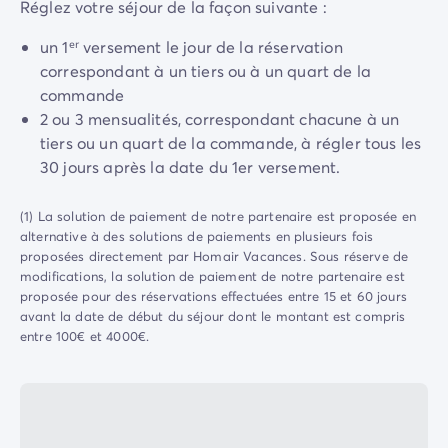
Camping Normandie
Réglez votre séjour de la façon suivante :
Camping Basse-Normandie
un 1ᵉʳ versement le jour de la réservation
Camping Calvados
correspondant à un tiers ou à un quart de la
Camping Manche
commande
Camping Haute-Normandie
2 ou 3 mensualités, correspondant chacune à un
Camping Pays de la Loire
tiers ou un quart de la commande, à régler tous les
Camping Loire-Atlantique
30 jours après la date du 1er versement.
Camping Guerande
Camping Le-Croisic
Camping Pornic
(1) La solution de paiement de notre partenaire est proposée en
alternative à des solutions de paiements en plusieurs fois
Camping Vendée
proposées directement par Homair Vacances. Sous réserve de
Camping La-Tranche-sur-Mer
modifications, la solution de paiement de notre partenaire est
Camping Les Sables d'Olonne
proposée pour des réservations effectuées entre 15 et 60 jours
Camping Saint-Gilles-Croix-de-Vie
avant la date de début du séjour dont le montant est compris
Camping Saint-Hilaire-De-Riez
entre 100€ et 4000€.
Camping Saint-Jean-De-Monts
Camping Poitou-Charentes
Camping Charente-Maritime
Camping Fouras