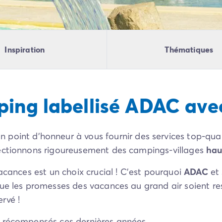
Inspiration
Thématiques
ping labellisé ADAC av
n point d’honneur à vous fournir des services top-quali
lectionnons rigoureusement des campings-villages
hau
acances est un choix crucial ! C’est pourquoi
ADAC
et 
que les promesses des vacances au grand air soient re
ervé !
s récompensés ces dernières années.