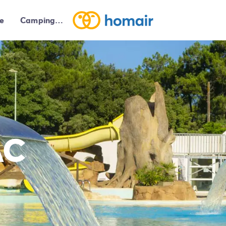
e
Campings autour de moi
AC