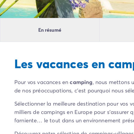
Camping Pyrénées Atlantiques
Camping Biarritz
Camping Bidart
Camping Hendaye
En résumé
Camping Bretagne
Camping Côtes d'Armor
Camping Finistère
Camping Ille-et-Vilaine
Les vacances en cam
Camping Saint-Malo
Camping Morbihan
Camping Vannes
Pour vos vacances en
camping
, nous mettons u
Camping Centre-Val de Loire
Camping Indre-et-Loire
de nos préoccupations, c’est pourquoi nous sé
Camping Chenonceau
Sélectionner la meilleure destination pour vos v
Camping Champagne-Ardenne
Camping Ardennes
milliers de campings en Europe pour s’assurer 
Camping Corse
farniente… le tout dans un environnement prés
Camping Corse-du-Sud
Camping Bonifacio
Découvrez notre sélection de campings-village