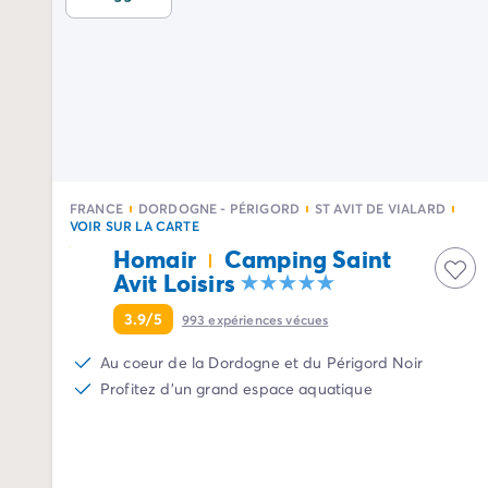
Camping Palavas-les-Flots
Camping Sète
Camping Valras-Plage
Camping Vendres-Plage
Camping Vias-Plage
Camping Pyrénées-Orientales
Camping Argelès-sur-Mer
Camping Canet-en-Roussillon
FRANCE
DORDOGNE - PÉRIGORD
ST AVIT DE VIALARD
Camping Collioure
VOIR SUR LA CARTE
Camping Le Barcarès
Homair
Camping Saint
Camping Limousin
Avit Loisirs
Camping Corrèze
Camping Midi-Pyrénées
3.9/5
993
expériences vécues
Camping Aveyron
Au coeur de la Dordogne et du Périgord Noir
Camping Millau
Profitez d'un grand espace aquatique
Camping Gers
Camping Lot
Camping Lot-et-Garonne
Camping Tarn