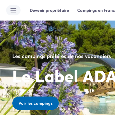
Devenir propriétaire
Campings en Franc
Toutes nos destinations
Camping France
Camping Alsace
Camping Bas-Rhin
Camping Strasbourg
Camping Haut-Rhin
Camping Colmar
Les campings préférés de nos vacanciers
Camping Aquitaine
Camping Dordogne
Le Label AD
Camping Gironde
Camping Arcachon
Camping Bordeaux
Camping Les Landes
Camping Biscarrosse
Camping Hossegor
Voir les campings
Camping Messanges
Camping Mimizan