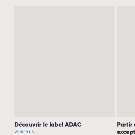
Camping Avignon
Camping Rhône-Alpes
Camping Ardèche
Camping Vallon-Pont-d'Arc
Camping Drôme
Camping Haute-Savoie
Camping Annecy
Camping Isère
Camping Savoie
Camping Espagne
Camping Cantabria
Camping Santander
Camping Catalogne
Camping Costa Brava
Camping Barcelone
Camping Escala
Camping Palamos
Découvrir le label ADAC
Partir
Camping Tossa de Mar
except
Camping Costa Dorada
VOIR PLUS