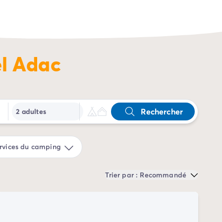
el Adac
Rechercher
2 adultes
rvices du camping
Trier par : Recommandé