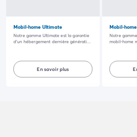
Mobil-home Ultimate
Mobil-home
Notre gamme Ultimate est la garantie
Notre gamme 
d’un hébergement dernière génération
mobil-home m
et parfaitement agencé pour des
vaste terras
vacances en toute sérénité. Profitez de
cadre naturel 
ses équipements haut de gamme et
qualité de se
des services hôteliers inclus : linge de
rendront vos 
En savoir plus
E
lit, serviettes de toilette et ménage de
agréables.
fin de séjour.
Une nouvelle expérience en camping
vous attend !
NB :
une literie de qualité supérieure
pour la chambre "parents".