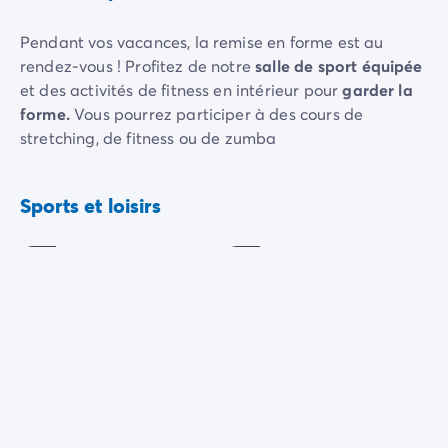
Camping pour bébé et jeunes enfants
Camping près des villes mythiques
Pendant vos vacances, la remise en forme est au
Campings avec piscine chauffée
rendez-vous ! Profitez de notre
salle de sport équipée
Campings avec piscine couverte
et des activités de fitness en intérieur pour
garder la
Par destination
forme.
Vous pourrez participer à des cours de
Camping Atlantique
stretching, de fitness ou de zumba
Camping Camargue
Camping Château de la Loire
Pour allier détente et divertissement, le camping
Fitness /
Camping Côte d'Azur
Aquagym
Stretching
propose des
animations musicales
et
ludiques
, telles
Sports et loisirs
Camping Dune du Pilat
Inclus
Inclus
que des concerts, des événements spéciaux et des
Camping Golfe du Morbihan
soirées cinéma en plein air.
Camping Gorges du Verdon
Camping Ile d'Oléron
Camping Ile de Ré
Camping Luberon
Camping Méditerranée
Réveil
Camping Mont Saint Michel
musculaire
Tennis
Camping Pays Basque
Inclus
Payant
Camping Périgord