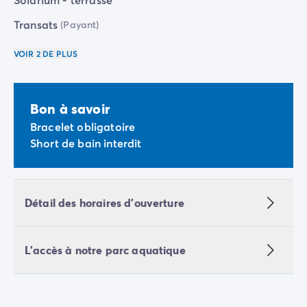
Camping Vénétie
Camping Venise
Transats
(Payant)
Camping Croatie
VOIR 2 DE PLUS
Camping Dalmatie
Camping Istrie
Camping Kvarner
Camping Portugal
Bon à savoir
Camping Algarve
Bracelet obligatoire
Camping Centre Portugal
Short de bain interdit
Camping Lisbonne
Camping Nord Portugal
Autres destinations
Détail des horaires d'ouverture
Camping Pays-Bas
Camping Allemagne
Camping Suisse
L'accès à notre parc aquatique
Camping Autriche
Camping Styrie
Camping Luxembourg
Camping Belgique