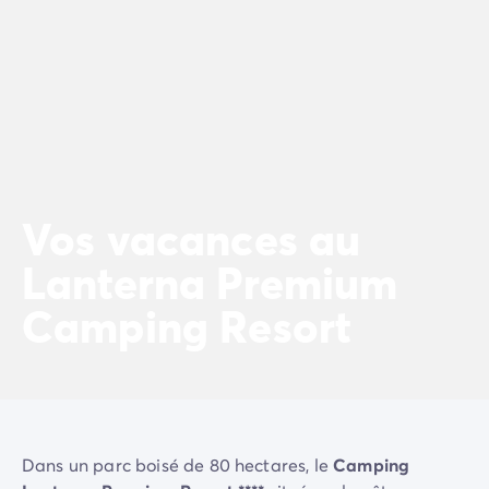
Camping Porto Vecchio
Camping Haute-Corse
Camping Bastia
Camping Hauts-de-France
Camping Nord-Pas-de-Calais
Camping Picardie
Camping Ile-de-France
Camping Paris
Vos vacances au
Camping Languedoc-Roussillon
Camping Aude
Lanterna Premium
Camping Carcassonne
Camping Narbonne
Camping Resort
Camping Gard
Camping Grau-du-Roi
Camping Hérault
Camping Cap D'Agde
Camping La Grande Motte
Camping Marseillan-Plage
Dans un parc boisé de 80 hectares, le
Camping
Camping Palavas-les-Flots