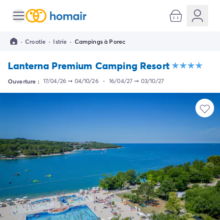
Toutes nos destinations
Camping France
·
Croatie
·
Istrie
·
Campings à Porec
Camping Alsace
Camping Bas-Rhin
Lanterna Premium Camping Resort
Camping Strasbourg
Camping Haut-Rhin
Ouverture :
17/04/26
➞
04/10/26
-
16/04/27
➞
03/10/27
Camping Colmar
Camping Aquitaine
Camping Dordogne
Camping Gironde
Camping Arcachon
Camping Bordeaux
Camping Les Landes
Camping Biscarrosse
Camping Hossegor
Camping Messanges
Camping Mimizan