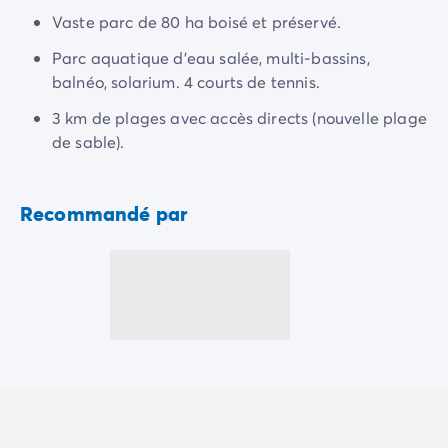
Camping Normandie
Vaste parc de 80 ha boisé et préservé.
Camping Basse-Normandie
Camping Calvados
Parc aquatique d'eau salée, multi-bassins,
Camping Manche
balnéo, solarium. 4 courts de tennis.
Camping Haute-Normandie
3 km de plages avec accès directs (nouvelle plage
Camping Pays de la Loire
de sable).
Camping Loire-Atlantique
Camping Guerande
Camping Le-Croisic
Recommandé par
Camping Pornic
Camping Vendée
Camping La-Tranche-sur-Mer
Camping Les Sables d'Olonne
Camping Saint-Gilles-Croix-de-Vie
Camping Saint-Hilaire-De-Riez
Camping Saint-Jean-De-Monts
Camping Poitou-Charentes
Camping Charente-Maritime
Camping Fouras