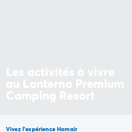
Camping Slovénie
Toutes nos thématiques
Par thématique
Camping 3 étoiles
Camping 4 étoiles
Camping 5 étoiles
Camping à la campagne
Camping à la montagne
Camping acceptant les chiens
Les activités à vivre
Camping avec club enfants
Camping avec clubs ados
au Lanterna Premium
Camping avec parc aquatique
Camping Resort
Camping avec piscine
Camping en bord de lac
Camping en bord de mer
Camping en bord de rivière
Camping en nature et découvertes
Camping et vélo en famille
Vivez l'expérience Homair