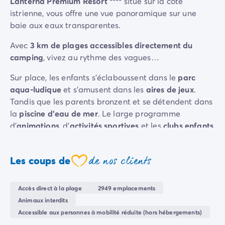
Lanterna Premium Resort ****
situé sur la côte
Camping Sète
istrienne, vous offre une vue panoramique sur une
Camping Valras-Plage
baie aux eaux transparentes.
Camping Vendres-Plage
Avec
3 km de plages accessibles directement du
Camping Vias-Plage
camping
, vivez au rythme des vagues…
Camping Pyrénées-Orientales
Camping Argelès-sur-Mer
Sur place, les enfants s'éclaboussent dans le
parc
Camping Canet-en-Roussillon
aqua-ludique
et s’amusent dans les
aires de jeux
.
Camping Collioure
Tandis que les parents bronzent et se détendent dans
Camping Le Barcarès
la
piscine d'eau de mer
. Le large programme
Camping Limousin
d'
animations
, d’
activités sportives
et les
clubs enfants
Camping Corrèze
garantissent de nouveaux amis et des moments
Camping Midi-Pyrénées
inoubliables pour tous.
Camping Aveyron
de nos clients
Les coups de
coeur
Camping Millau
Les villes de Novigrad et Porec vous ouvrent leurs
Camping Gers
portes, explorez la basilique d’Eufrazija, les palais
Accès direct à la plage
2949 emplacements
Camping Lot
gothiques de Porec, et laissez-vous emporter par
Animaux interdits
Camping Lot-et-Garonne
l'histoire et le charme de la région.
Accessible aux personnes à mobilité réduite (hors hébergements)
Camping Tarn