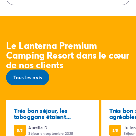
Eurocamp (marques de notre groupe).
Le Lanterna Premium
Camping Resort dans le cœur
de nos clients
Tous les avis
Très bon séjour, les
Très bon 
toboggans étaient...
agréablem
Aurélie D.
Julien
5/5
5/5
Séjour en septembre 2025
Séjour