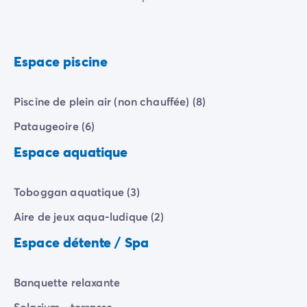
Camping Communauté Valencienne
Camping Costa Blanca
Camping Alicante
Camping Benidorm
Espace piscine
Camping Costa del Azahar
Camping Valence
Camping Italie
Piscine de plein air (non chauffée) (8)
Camping Abruzzes
Pataugeoire (6)
Camping Emilie Romagne
Camping Latium
Espace aquatique
Camping Rome
Camping Lombardie
Toboggan aquatique (3)
Camping Lac de Garde
Camping Lac Majeur
Aire de jeux aqua-ludique (2)
Camping Pouilles
Espace détente / Spa
Camping Sardaigne
Camping Toscane
Camping Florence
Banquette relaxante
Camping Trentin-Haut-Adige
Solarium - terrasse