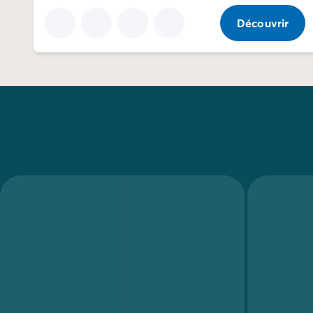
Camping Normandie
Découvrir
Camping Basse-Normandie
Camping Calvados
Camping Manche
Camping Haute-Normandie
Camping Pays de la Loire
Camping Loire-Atlantique
Camping Guerande
Camping Le-Croisic
Camping Pornic
Camping Vendée
Camping La-Tranche-sur-Mer
Camping Les Sables d'Olonne
Camping Saint-Gilles-Croix-de-Vie
Camping Saint-Hilaire-De-Riez
Camping Saint-Jean-De-Monts
Camping Poitou-Charentes
Camping Charente-Maritime
Camping Fouras