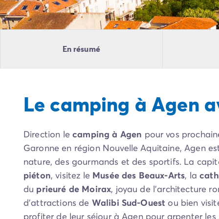
Camping Pyrénées Atlantiques
Camping Biarritz
Camping Bidart
Camping Hendaye
En résumé
Camping Bretagne
Camping Côtes d'Armor
Camping Finistère
Camping Ille-et-Vilaine
Le camping à Agen a
Camping Saint-Malo
Camping Morbihan
Camping Vannes
Direction le
camping à Agen
pour vos prochain
Camping Centre-Val de Loire
Camping Indre-et-Loire
Garonne en région Nouvelle Aquitaine, Agen est
Camping Chenonceau
nature, des gourmands et des sportifs. La capita
Camping Champagne-Ardenne
piéton
, visitez le
Musée des Beaux-Arts
, la
cath
Camping Ardennes
du
prieuré de Moirax
, joyau de l’architecture 
Camping Corse
d’attractions de
Walibi Sud-Ouest
ou bien visit
Camping Corse-du-Sud
profiter de leur séjour à Agen pour arpenter les
Camping Bonifacio