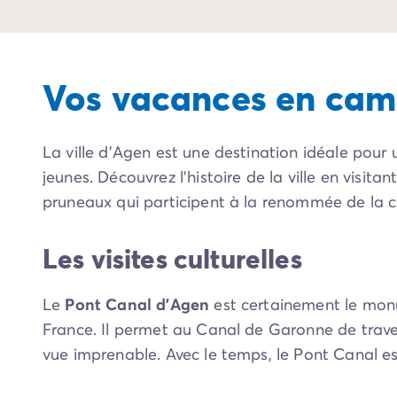
Camping Communauté Valencienne
Camping Costa Blanca
Camping Alicante
Camping Benidorm
Vos vacances en cam
Camping Costa del Azahar
Camping Valence
Camping Italie
La ville d’Agen est une destination idéale pour
Camping Abruzzes
jeunes. Découvrez l’histoire de la ville en visi
Camping Emilie Romagne
pruneaux qui participent à la renommée de la
Camping Latium
Camping Rome
Camping Lombardie
Les visites culturelles
Camping Lac de Garde
Camping Lac Majeur
Le
Pont Canal d’Agen
est certainement le monum
Camping Pouilles
France. Il permet au Canal de Garonne de traver
Camping Sardaigne
Camping Toscane
vue imprenable. Avec le temps, le Pont Canal es
Camping Florence
de plaisance.
Camping Trentin-Haut-Adige