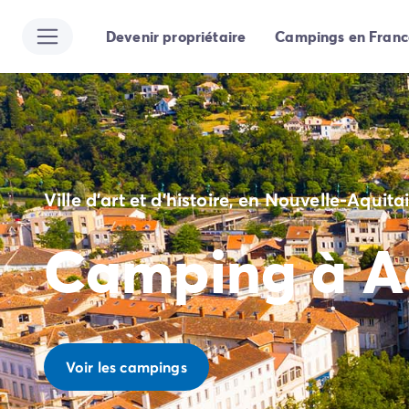
Devenir propriétaire
Campings en Franc
Toutes nos destinations
Camping France
Camping Alsace
Camping Bas-Rhin
Camping Strasbourg
Camping Haut-Rhin
Camping Colmar
Ville d’art et d’histoire, en Nouvelle-Aquita
Camping Aquitaine
Camping Dordogne
Camping à A
Camping Gironde
Camping Arcachon
Camping Bordeaux
Camping Les Landes
Camping Biscarrosse
Camping Hossegor
Voir les campings
Camping Messanges
Camping Mimizan