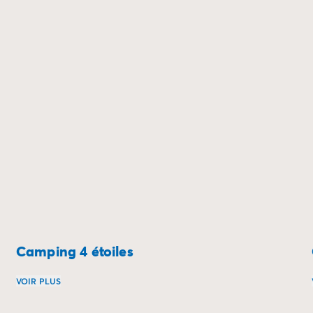
Camping 4 étoiles
VOIR PLUS
ampings idéalement situés le long des plus belles véloroutes.
Que diriez-vous de passer vos vacances dans un camping 4