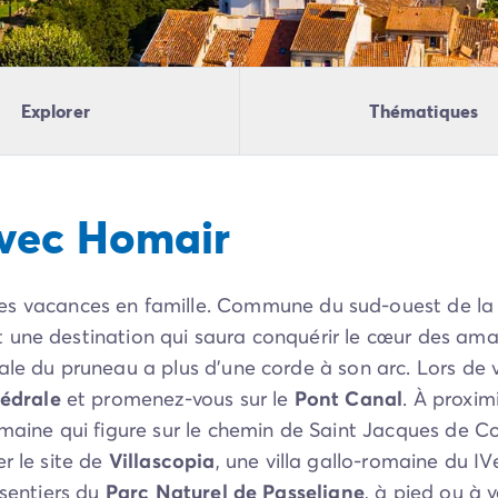
Explorer
Thématiques
vec Homair
es vacances en famille. Commune du sud-ouest de la 
 une destination qui saura conquérir le cœur des ama
le du pruneau a plus d’une corde à son arc. Lors de vo
édrale
et promenez-vous sur le
Pont Canal
. À proxim
romaine qui figure sur le chemin de Saint Jacques de C
er le site de
Villascopia
, une villa gallo-romaine du I
 sentiers du
Parc Naturel de Passeligne
, à pied ou à v