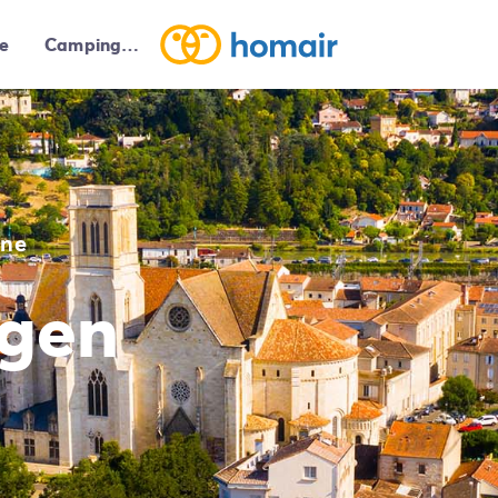
e
Campings autour de moi
ine
gen