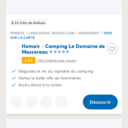
Camping Sète
Camping Valras-Plage
Camping Vendres-Plage
À 33.2 km de Anduze
Camping Vias-Plage
Camping Pyrénées-Orientales
FRANCE
LANGUEDOC ROUSSILLON
SOMMIÈRES
VOIR
SUR LA CARTE
Camping Argelès-sur-Mer
Homair
Camping Le Domaine de
Camping Canet-en-Roussillon
Massereau
Camping Collioure
Camping Le Barcarès
4.1/5
536
expériences vécues
Camping Limousin
Dégustez le vin du vignoble du camping
Camping Corrèze
Visitez la belle ville de Sommières
Camping Midi-Pyrénées
Accès direct à la rivière
Camping Aveyron
Camping Millau
Camping Gers
Découvrir
Camping Lot
Camping Lot-et-Garonne
Camping Tarn