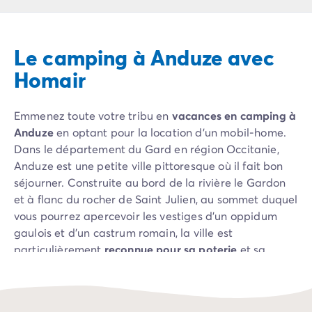
Camping Pyrénées Atlantiques
Camping Biarritz
Camping Bidart
Le camping à Anduze avec
Camping Hendaye
Camping Bretagne
Homair
Camping Côtes d'Armor
Camping Finistère
Emmenez toute votre tribu en
vacances en camping à
Camping Ille-et-Vilaine
Anduze
en optant pour la location d’un mobil-home.
Camping Saint-Malo
Dans le département du Gard en région Occitanie,
Camping Morbihan
Anduze est une petite ville pittoresque où il fait bon
Camping Vannes
séjourner. Construite au bord de la rivière le Gardon
Camping Centre-Val de Loire
et à flanc du rocher de Saint Julien, au sommet duquel
Camping Indre-et-Loire
vous pourrez apercevoir les vestiges d’un oppidum
Camping Chenonceau
gaulois et d’un castrum romain, la ville est
Camping Champagne-Ardenne
particulièrement
reconnue pour sa poterie
et sa
Camping Ardennes
situation géographique privilégiée
aux portes du parc
Camping Corse
national des Cévennes
. Vos vacances à Anduze vous
Camping Corse-du-Sud
permettront de découvrir les alentours. La ville est
Camping Bonifacio