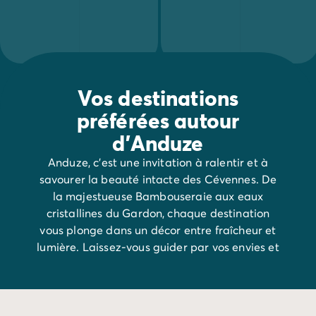
Camping Communauté Valencienne
Camping Costa Blanca
Camping Alicante
Camping Benidorm
Camping Costa del Azahar
Camping Valence
Vos destinations
Camping Italie
préférées autour
Camping Abruzzes
d'Anduze
Camping Emilie Romagne
Camping Latium
Anduze, c’est une invitation à ralentir et à
Camping Rome
savourer la beauté intacte des Cévennes. De
Camping Lombardie
la majestueuse Bambouseraie aux eaux
Camping Lac de Garde
cristallines du Gardon, chaque destination
Camping Lac Majeur
vous plonge dans un décor entre fraîcheur et
Camping Pouilles
lumière. Laissez-vous guider par vos envies et
Camping Sardaigne
découvrez les joyaux de la région.
Camping Toscane
Camping Florence
Camping Trentin-Haut-Adige