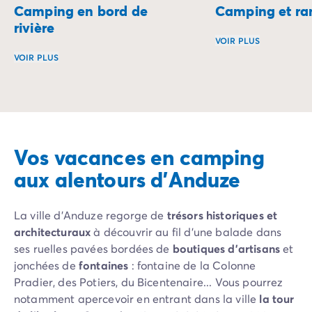
Camping en bord de
Camping et r
Camping Slovénie
rivière
Toutes nos thématiques
VOIR PLUS
Par thématique
VOIR PLUS
Camping 3 étoiles
Partez à l’aventur
Camping 4 étoiles
Plongez au cœur de la nature et laissez-vous bercer par 
Camping 5 étoiles
Camping à la campagne
Camping à la montagne
Camping acceptant les chiens
Vos vacances en camping
Camping avec club enfants
aux alentours d'Anduze
Camping avec clubs ados
Camping avec parc aquatique
Camping avec piscine
La ville d’Anduze regorge de
trésors historiques et
Camping en bord de lac
architecturaux
à découvrir au fil d’une balade dans
Camping en bord de mer
ses ruelles pavées bordées de
boutiques d’artisans
et
Camping en bord de rivière
jonchées de
fontaines
: fontaine de la Colonne
Camping en nature et découvertes
Pradier, des Potiers, du Bicentenaire... Vous pourrez
Camping et vélo en famille
notamment apercevoir en entrant dans la ville
la tour