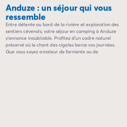
Camping Vénétie
Anduze : un séjour qui vous
Camping Venise
ressemble
Camping Croatie
Camping Dalmatie
Entre détente au bord de la rivière et exploration des
Camping Istrie
sentiers cévenols, votre séjour en camping à Anduze
Camping Kvarner
s’annonce inoubliable. Profitez d’un cadre naturel
Camping Portugal
préservé où le chant des cigales berce vos journées.
Camping Algarve
Que vous soyez amateur de farniente ou de
Camping Centre Portugal
sensations, chaque instant ici s’imprègne
Camping Lisbonne
d’authenticité.
Camping Nord Portugal
Autres destinations
Camping Pays-Bas
Camping Allemagne
Camping Suisse
Camping Autriche
Camping Styrie
Camping Luxembourg
Camping Belgique