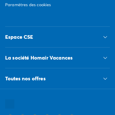
Paramètres des cookies
Espace CSE
Accédez à nos offres CSE
La société Homair Vacances
Le groupe ECG
Toutes nos offres
Nous recrutons
Nos engagements responsables
Toutes nos destinations
Toutes nos thématiques
Toutes nos promos camping
Camping Dernière Minute