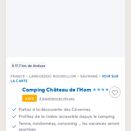
Camping Normandie
Camping Basse-Normandie
Camping Calvados
Camping Manche
Camping Haute-Normandie
Camping Pays de la Loire
Camping Loire-Atlantique
Camping Guerande
Camping Le-Croisic
Camping Pornic
À 17.7 km de Anduze
Camping Vendée
FRANCE
LANGUEDOC ROUSSILLON
SAUMANE
VOIR SUR
Camping La-Tranche-sur-Mer
LA CARTE
Camping Les Sables d'Olonne
Camping Château de l'Hom
Camping Saint-Gilles-Croix-de-Vie
Camping Saint-Hilaire-De-Riez
4.6/5
4
expériences vécues
Camping Saint-Jean-De-Monts
Partez à la découverte des Cévennes
Camping Poitou-Charentes
Profitez de la rivière accessible depuis le camping
Camping Charente-Maritime
Tennis, randonnées, canyoning ... les vacances seront
Camping Fouras
sportives